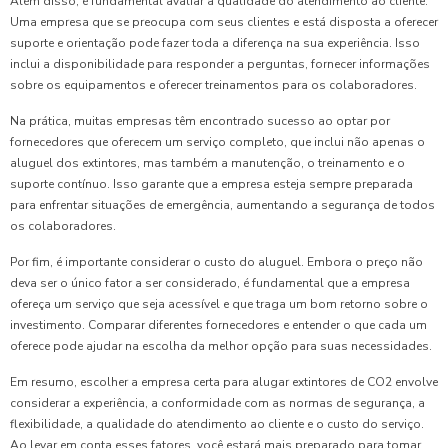
Além disso, é fundamental avaliar a qualidade do atendimento ao cliente.
Uma empresa que se preocupa com seus clientes e está disposta a oferecer
suporte e orientação pode fazer toda a diferença na sua experiência. Isso
inclui a disponibilidade para responder a perguntas, fornecer informações
sobre os equipamentos e oferecer treinamentos para os colaboradores.
Na prática, muitas empresas têm encontrado sucesso ao optar por
fornecedores que oferecem um serviço completo, que inclui não apenas o
aluguel dos extintores, mas também a manutenção, o treinamento e o
suporte contínuo. Isso garante que a empresa esteja sempre preparada
para enfrentar situações de emergência, aumentando a segurança de todos
os colaboradores.
Por fim, é importante considerar o custo do aluguel. Embora o preço não
deva ser o único fator a ser considerado, é fundamental que a empresa
ofereça um serviço que seja acessível e que traga um bom retorno sobre o
investimento. Comparar diferentes fornecedores e entender o que cada um
oferece pode ajudar na escolha da melhor opção para suas necessidades.
Em resumo, escolher a empresa certa para alugar extintores de CO2 envolve
considerar a experiência, a conformidade com as normas de segurança, a
flexibilidade, a qualidade do atendimento ao cliente e o custo do serviço.
Ao levar em conta esses fatores, você estará mais preparado para tomar