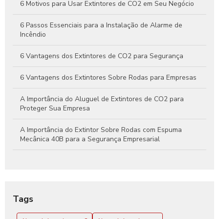
Eficaz Contra Incêndios
6 Motivos para Usar Extintores de CO2 em Seu Negócio
6 Passos Essenciais para a Instalação de Alarme de
Incêndio
6 Vantagens dos Extintores de CO2 para Segurança
6 Vantagens dos Extintores Sobre Rodas para Empresas
A Importância do Aluguel de Extintores de CO2 para
Proteger Sua Empresa
A Importância do Extintor Sobre Rodas com Espuma
Mecânica 40B para a Segurança Empresarial
Aluguel de extintor CO2: Guia Completo para sua
Segurança
Aluguel de Extintor CO2: Tudo o que Você Precisa Saber
Tags
para Garantir Proteção Efetiva