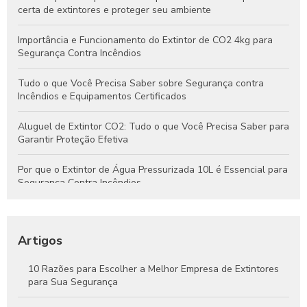
certa de extintores e proteger seu ambiente
Importância e Funcionamento do Extintor de CO2 4kg para
Segurança Contra Incêndios
Tudo o que Você Precisa Saber sobre Segurança contra
Incêndios e Equipamentos Certificados
Aluguel de Extintor CO2: Tudo o que Você Precisa Saber para
Garantir Proteção Efetiva
Por que o Extintor de Água Pressurizada 10L é Essencial para
Segurança Contra Incêndios
Tudo o que Você Precisa Saber Sobre Extintores de Água
para Segurança Contra Incêndios
Artigos
Como Funcionam os Extintores de Água e Por Que São
Essenciais na Segurança Contra Incêndios
10 Razões para Escolher a Melhor Empresa de Extintores
para Sua Segurança
Guia Completo Sobre Extintores de CO2 4kg para Proteção