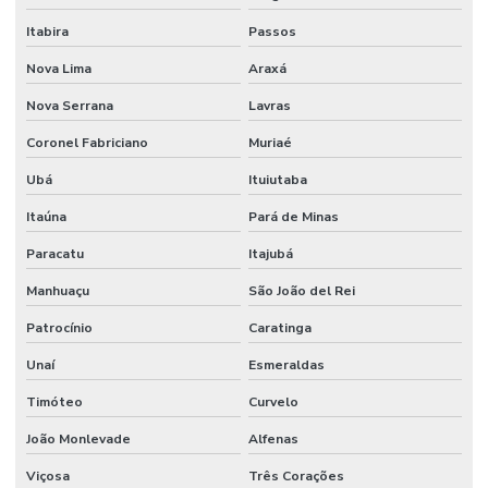
Itabira
Passos
Nova Lima
Araxá
Nova Serrana
Lavras
Coronel Fabriciano
Muriaé
Ubá
Ituiutaba
Itaúna
Pará de Minas
Paracatu
Itajubá
Manhuaçu
São João del Rei
Patrocínio
Caratinga
Unaí
Esmeraldas
Timóteo
Curvelo
João Monlevade
Alfenas
Viçosa
Três Corações