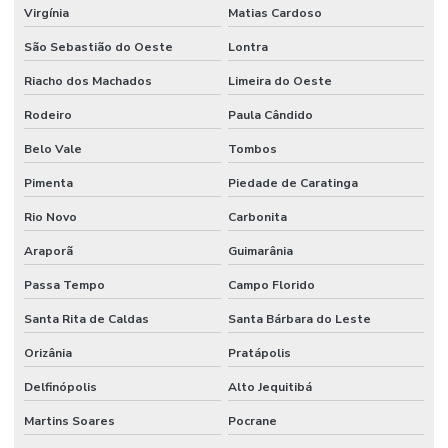
Virgínia
Matias Cardoso
São Sebastião do Oeste
Lontra
Riacho dos Machados
Limeira do Oeste
Rodeiro
Paula Cândido
Belo Vale
Tombos
Pimenta
Piedade de Caratinga
Rio Novo
Carbonita
Araporã
Guimarânia
Passa Tempo
Campo Florido
Santa Rita de Caldas
Santa Bárbara do Leste
Orizânia
Pratápolis
Delfinópolis
Alto Jequitibá
Martins Soares
Pocrane