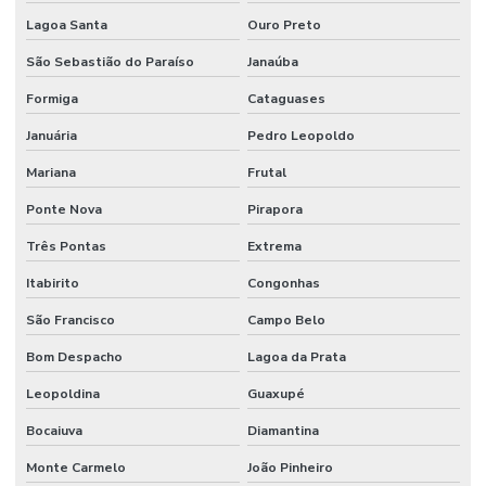
Lagoa Santa
Ouro Preto
São Sebastião do Paraíso
Janaúba
Formiga
Cataguases
Januária
Pedro Leopoldo
Mariana
Frutal
Ponte Nova
Pirapora
Três Pontas
Extrema
Itabirito
Congonhas
São Francisco
Campo Belo
Bom Despacho
Lagoa da Prata
Leopoldina
Guaxupé
Bocaiuva
Diamantina
Monte Carmelo
João Pinheiro