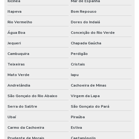
Ilicínea
Mar de Espanha
Itapeva
Bom Repouso
Rio Vermelho
Dores do Indaiá
Água Boa
Conceição do Rio Verde
Jequeri
Chapada Gaúcha
Cambuquira
Perdigão
Teixeiras
Cristais
Mato Verde
Iapu
Andrelândia
Cachoeira de Minas
São Gonçalo do Rio Abaixo
Virgem da Lapa
Serra do Salitre
São Gonçalo do Pará
Ubaí
Piraúba
Carmo da Cachoeira
Estiva
Prudente de Morais
Caetanópolis