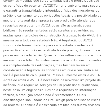
contém as medidas que serão tomadas para o prédio.Quais são
os benefícios de obter um AVCB?Tornar o ambiente mais seguro
e garantir a tranquilidade e integridade física dos moradores do
prédio, o cumprimento das obrigações legais e a possibilidade de
melhorar o layout da empresa.Se um prédio não atender aos
requisitos para obter um AVCB, quais são as penalidades?
Edifícios não regulamentados estão sujeitos a advertências,
multas e/ou interdições de construção. A legislação do AVCB é a
mesma para todos os estados? Não. A legislação do AVCB
funciona de forma diferente para cada estado brasileiro e é
preciso ficar atento às especificidades de prazos, documentos e
processos de cada região. Quais fatores influenciam no custo da
emissão de certidão Os custos variam de acordo com o tamanho
e a complexidade das edificações, mas também levam em
consideração a logística, as condições em que é realizada e se
você é pessoa física ou jurídica. Posso eu mesmo emitir o AVCB?
Antes de emitir o AVCB, é necessário desenvolver um projeto de
incêndio, que requer os serviços de um profissional qualificado,
neste caso um engenheiro. Devido a requisitos de informação
técnica, a produção própria não é recomendada. Quais
classificações são usadas no Fire Design para analisar os riscos
do projeto? O edifício é classificado em uma das quatro divisões: