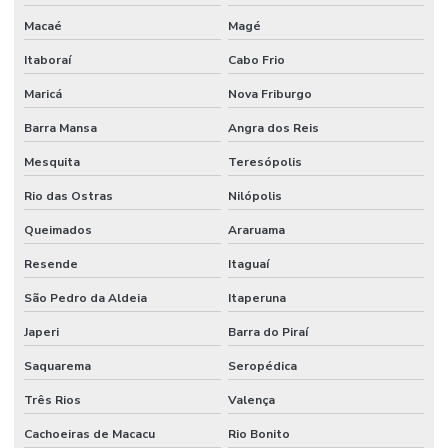
Macaé
Magé
Itaboraí
Cabo Frio
Maricá
Nova Friburgo
Barra Mansa
Angra dos Reis
Mesquita
Teresópolis
Rio das Ostras
Nilópolis
Queimados
Araruama
Resende
Itaguaí
São Pedro da Aldeia
Itaperuna
Japeri
Barra do Piraí
Saquarema
Seropédica
Três Rios
Valença
Cachoeiras de Macacu
Rio Bonito