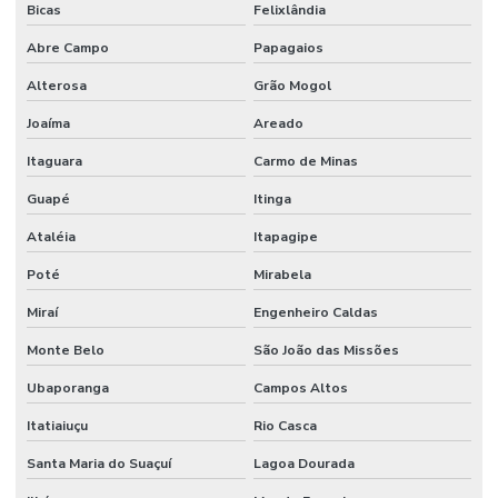
Bicas
Felixlândia
Abre Campo
Papagaios
Alterosa
Grão Mogol
Joaíma
Areado
Itaguara
Carmo de Minas
Guapé
Itinga
Ataléia
Itapagipe
Poté
Mirabela
Miraí
Engenheiro Caldas
Monte Belo
São João das Missões
Ubaporanga
Campos Altos
Itatiaiuçu
Rio Casca
Santa Maria do Suaçuí
Lagoa Dourada