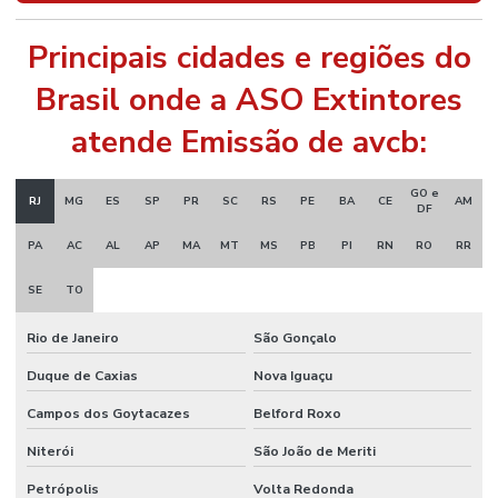
Principais cidades e regiões do
Brasil onde a ASO Extintores
atende Emissão de avcb:
GO e
RJ
MG
ES
SP
PR
SC
RS
PE
BA
CE
AM
DF
PA
AC
AL
AP
MA
MT
MS
PB
PI
RN
RO
RR
SE
TO
Rio de Janeiro
São Gonçalo
Duque de Caxias
Nova Iguaçu
Campos dos Goytacazes
Belford Roxo
Niterói
São João de Meriti
Petrópolis
Volta Redonda