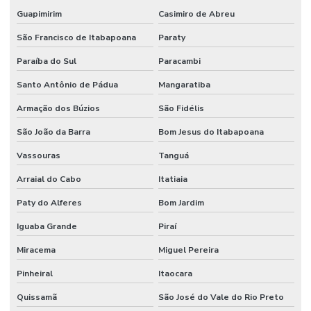
Guapimirim
Casimiro de Abreu
São Francisco de Itabapoana
Paraty
Paraíba do Sul
Paracambi
Santo Antônio de Pádua
Mangaratiba
Armação dos Búzios
São Fidélis
São João da Barra
Bom Jesus do Itabapoana
Vassouras
Tanguá
Arraial do Cabo
Itatiaia
Paty do Alferes
Bom Jardim
Iguaba Grande
Piraí
Miracema
Miguel Pereira
Pinheiral
Itaocara
Quissamã
São José do Vale do Rio Preto