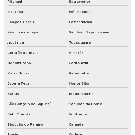
Pitangui
Sacramento
Mantena
Elói Mendes
Campos Gerais
Camanducaia
São José da Lapa
São João Nepomuceno
Jacutinga
Tupaciguara
Coração de Jesus
Aimorés
Nepomuceno
Pedra Azul
Minas Novas
Paraopeba
Espera Feliz
Monte Sião
Buritis
Jequitinhonha
São Gonçalo do Sapucaí
São João da Ponte
Belo Oriente
Buritizeiro
São João do Paraíso
Carandaí
Bambuí
Corinto