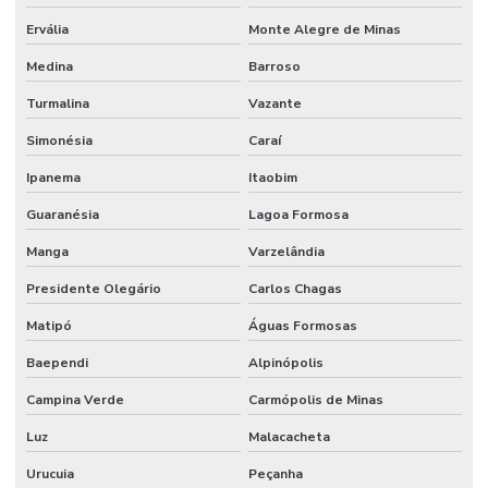
Ervália
Monte Alegre de Minas
Medina
Barroso
Turmalina
Vazante
Simonésia
Caraí
Ipanema
Itaobim
Guaranésia
Lagoa Formosa
Manga
Varzelândia
Presidente Olegário
Carlos Chagas
Matipó
Águas Formosas
Baependi
Alpinópolis
Campina Verde
Carmópolis de Minas
Luz
Malacacheta
Urucuia
Peçanha