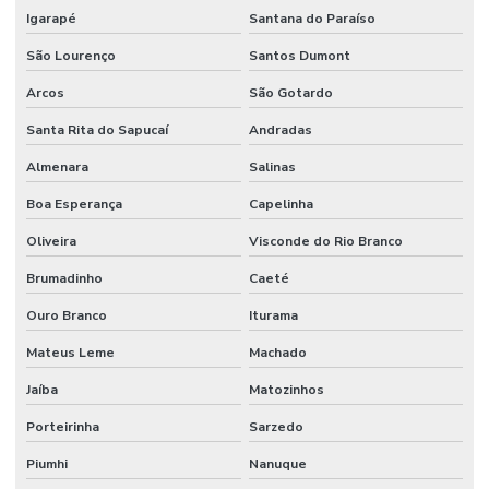
Igarapé
Santana do Paraíso
São Lourenço
Santos Dumont
Arcos
São Gotardo
Santa Rita do Sapucaí
Andradas
Almenara
Salinas
Boa Esperança
Capelinha
Oliveira
Visconde do Rio Branco
Brumadinho
Caeté
Ouro Branco
Iturama
Mateus Leme
Machado
Jaíba
Matozinhos
Porteirinha
Sarzedo
Piumhi
Nanuque