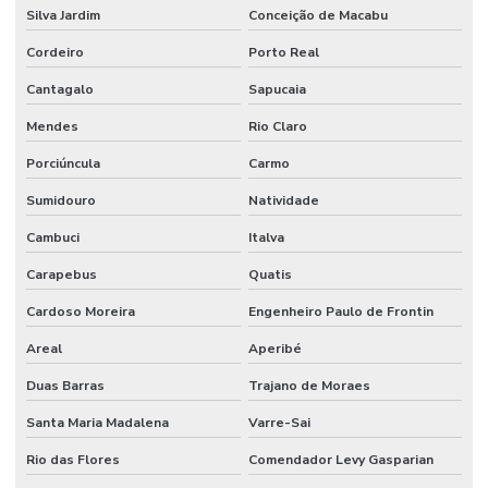
Silva Jardim
Conceição de Macabu
Cordeiro
Porto Real
Cantagalo
Sapucaia
Mendes
Rio Claro
Porciúncula
Carmo
Sumidouro
Natividade
Cambuci
Italva
Carapebus
Quatis
Cardoso Moreira
Engenheiro Paulo de Frontin
Areal
Aperibé
Duas Barras
Trajano de Moraes
Santa Maria Madalena
Varre-Sai
Rio das Flores
Comendador Levy Gasparian