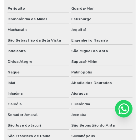
Periquito
Guarda-Mor
Divinolândia de Minas
Felisburgo
Machacalis
Jequitaí
São Sebastião da Bela Vista
Engenheiro Navarro
Indaiabira
São Miguel do Anta
Divisa Alegre
Sapucaí-Mirim
Naque
Palmópolis
Ibiaí
Abadia dos Dourados
Inhaúma
Aiuruoca
Galiléia
Luislândia
Senador Amaral
Jeceaba
São José do Jacuri
São Sebastião do Anta
São Francisco de Paula
Silvianópolis