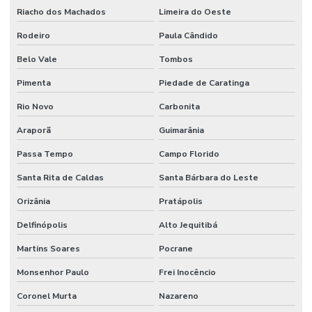
Riacho dos Machados
Limeira do Oeste
Rodeiro
Paula Cândido
Belo Vale
Tombos
Pimenta
Piedade de Caratinga
Rio Novo
Carbonita
Araporã
Guimarânia
Passa Tempo
Campo Florido
Santa Rita de Caldas
Santa Bárbara do Leste
Orizânia
Pratápolis
Delfinópolis
Alto Jequitibá
Martins Soares
Pocrane
Monsenhor Paulo
Frei Inocêncio
Coronel Murta
Nazareno