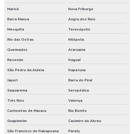
Maricá
Nova Friburgo
Barra Mansa
Angra dos Reis
Mesquita
Teresópolis
Rio das Ostras
Nilópolis
Queimados
Araruama
Resende
Itaguaí
São Pedro da Aldeia
Itaperuna
Japeri
Barra do Piraí
Saquarema
Seropédica
Três Rios
Valença
Cachoeiras de Macacu
Rio Bonito
Guapimirim
Casimiro de Abreu
São Francisco de Itabapoana
Paraty