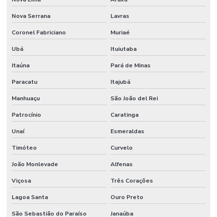
Nova Serrana
Lavras
Coronel Fabriciano
Muriaé
Ubá
Ituiutaba
Itaúna
Pará de Minas
Paracatu
Itajubá
Manhuaçu
São João del Rei
Patrocínio
Caratinga
Unaí
Esmeraldas
Timóteo
Curvelo
João Monlevade
Alfenas
Viçosa
Três Corações
Lagoa Santa
Ouro Preto
São Sebastião do Paraíso
Janaúba