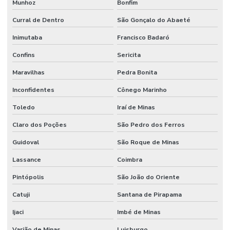
Munhoz
Bonfim
Curral de Dentro
São Gonçalo do Abaeté
Inimutaba
Francisco Badaró
Confins
Sericita
Maravilhas
Pedra Bonita
Inconfidentes
Cônego Marinho
Toledo
Iraí de Minas
Claro dos Poções
São Pedro dos Ferros
Guidoval
São Roque de Minas
Lassance
Coimbra
Pintópolis
São João do Oriente
Catuji
Santana de Pirapama
Ijaci
Imbé de Minas
Varjão de Minas
Luisburgo