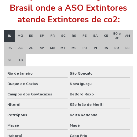
Brasil onde a ASO Extintores
atende Extintores de co2:
GO e
RJ
MG
ES
SP
PR
SC
RS
PE
BA
CE
AM
DF
PA
AC
AL
AP
MA
MT
MS
PB
PI
RN
RO
RR
SE
TO
Rio de Janeiro
São Gonçalo
Duque de Caxias
Nova Iguaçu
Campos dos Goytacazes
Belford Roxo
Niterói
São João de Meriti
Petrópolis
Volta Redonda
Macaé
Magé
Itaboraí
Cabo Frio