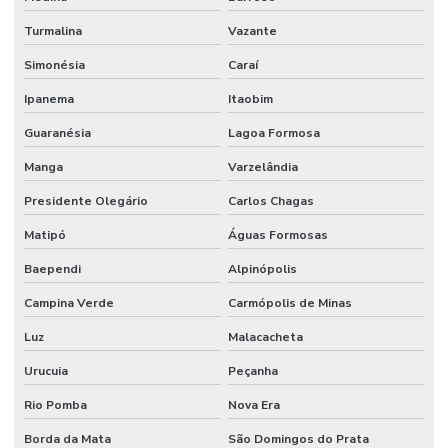
Turmalina
Vazante
Simonésia
Caraí
Ipanema
Itaobim
Guaranésia
Lagoa Formosa
Manga
Varzelândia
Presidente Olegário
Carlos Chagas
Matipó
Águas Formosas
Baependi
Alpinópolis
Campina Verde
Carmópolis de Minas
Luz
Malacacheta
Urucuia
Peçanha
Rio Pomba
Nova Era
Borda da Mata
São Domingos do Prata