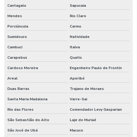
Cantagalo
Sapucaia
Mendes
Rio Claro
Porciúncula
Carmo
Sumidouro
Natividade
Cambuci
Italva
Carapebus
Quatis
Cardoso Moreira
Engenheiro Paulo de Frontin
Areal
Aperibé
Duas Barras
Trajano de Moraes
Santa Maria Madalena
Varre-Sai
Rio das Flores
Comendador Levy Gasparian
São Sebastião do Alto
Laje do Muriaé
São José de Ubá
Macuco