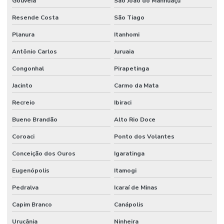
Gouveia
São João do Manhuaçu
Resende Costa
São Tiago
Planura
Itanhomi
Antônio Carlos
Juruaia
Congonhal
Pirapetinga
Jacinto
Carmo da Mata
Recreio
Ibiraci
Bueno Brandão
Alto Rio Doce
Coroaci
Ponto dos Volantes
Conceição dos Ouros
Igaratinga
Eugenópolis
Itamogi
Pedralva
Icaraí de Minas
Capim Branco
Canápolis
Urucânia
Ninheira