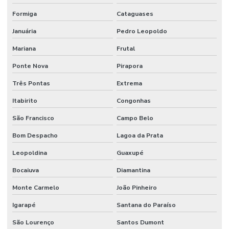
Formiga
Cataguases
Januária
Pedro Leopoldo
Mariana
Frutal
Ponte Nova
Pirapora
Três Pontas
Extrema
Itabirito
Congonhas
São Francisco
Campo Belo
Bom Despacho
Lagoa da Prata
Leopoldina
Guaxupé
Bocaiuva
Diamantina
Monte Carmelo
João Pinheiro
Igarapé
Santana do Paraíso
São Lourenço
Santos Dumont