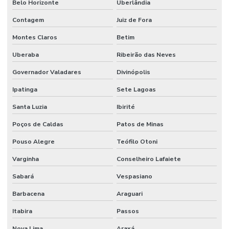
Belo Horizonte
Uberlândia
Contagem
Juiz de Fora
Montes Claros
Betim
Uberaba
Ribeirão das Neves
Governador Valadares
Divinópolis
Ipatinga
Sete Lagoas
Santa Luzia
Ibirité
Poços de Caldas
Patos de Minas
Pouso Alegre
Teófilo Otoni
Varginha
Conselheiro Lafaiete
Sabará
Vespasiano
Barbacena
Araguari
Itabira
Passos
Nova Lima
Araxá