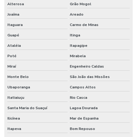
Alterosa
Grão Mogol
Joaíma
Areado
Itaguara
Carmo de Minas
Guapé
Itinga
Ataléia
Itapagipe
Poté
Mirabela
Miraí
Engenheiro Caldas
Monte Belo
São João das Missões
Ubaporanga
Campos Altos
Itatiaiuçu
Rio Casca
Santa Maria do Suaçuí
Lagoa Dourada
Ilicínea
Mar de Espanha
Itapeva
Bom Repouso