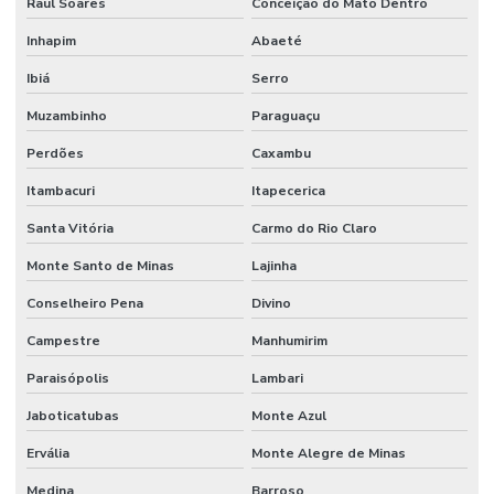
Raul Soares
Conceição do Mato Dentro
Inhapim
Abaeté
Ibiá
Serro
Muzambinho
Paraguaçu
Perdões
Caxambu
Itambacuri
Itapecerica
Santa Vitória
Carmo do Rio Claro
Monte Santo de Minas
Lajinha
Conselheiro Pena
Divino
Campestre
Manhumirim
Paraisópolis
Lambari
Jaboticatubas
Monte Azul
Ervália
Monte Alegre de Minas
Medina
Barroso