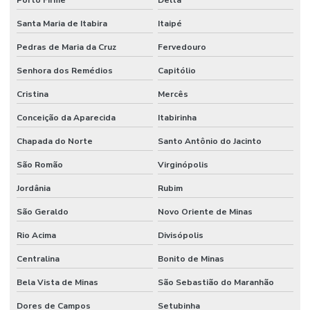
Porto Firme
Delta
Santa Maria de Itabira
Itaipé
Pedras de Maria da Cruz
Fervedouro
Senhora dos Remédios
Capitólio
Cristina
Mercês
Conceição da Aparecida
Itabirinha
Chapada do Norte
Santo Antônio do Jacinto
São Romão
Virginópolis
Jordânia
Rubim
São Geraldo
Novo Oriente de Minas
Rio Acima
Divisópolis
Centralina
Bonito de Minas
Bela Vista de Minas
São Sebastião do Maranhão
Dores de Campos
Setubinha