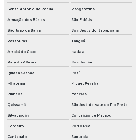
Santo Antônio de Pádua
Mangaratiba
Armação dos Búzios
São Fidélis
São João da Barra
Bom Jesus do Itabapoana
Vassouras
Tanguá
Arraial do Cabo
Itatiaia
Paty do Alferes
Bom Jardim
Iguaba Grande
Piraí
Miracema
Miguel Pereira
Pinheiral
Itaocara
Quissamã
São José do Vale do Rio Preto
Silva Jardim
Conceição de Macabu
Cordeiro
Porto Real
Cantagalo
Sapucaia