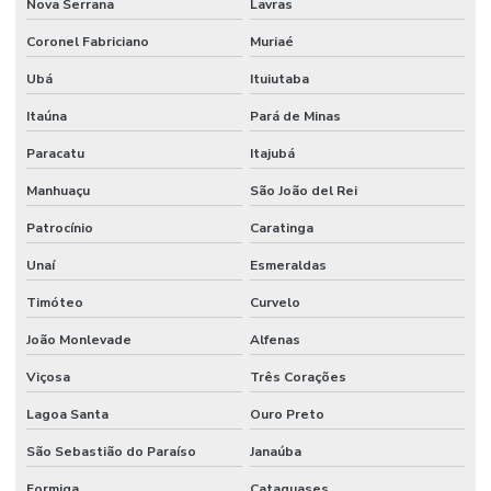
Nova Serrana
Lavras
Coronel Fabriciano
Muriaé
Ubá
Ituiutaba
Itaúna
Pará de Minas
Paracatu
Itajubá
Manhuaçu
São João del Rei
Patrocínio
Caratinga
Unaí
Esmeraldas
Timóteo
Curvelo
João Monlevade
Alfenas
Viçosa
Três Corações
Lagoa Santa
Ouro Preto
São Sebastião do Paraíso
Janaúba
Formiga
Cataguases