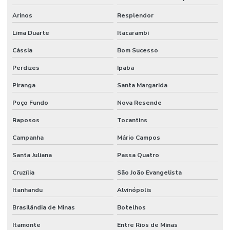
Arinos
Resplendor
Lima Duarte
Itacarambi
Cássia
Bom Sucesso
Perdizes
Ipaba
Piranga
Santa Margarida
Poço Fundo
Nova Resende
Raposos
Tocantins
Campanha
Mário Campos
Santa Juliana
Passa Quatro
Cruzília
São João Evangelista
Itanhandu
Alvinópolis
Brasilândia de Minas
Botelhos
Itamonte
Entre Rios de Minas