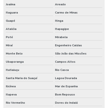
Joaíma
Areado
Itaguara
Carmo de Minas
Guapé
Itinga
Ataléia
Itapagipe
Poté
Mirabela
Miraí
Engenheiro Caldas
Monte Belo
São João das Missões
Ubaporanga
Campos Altos
Itatiaiuçu
Rio Casca
Santa Maria do Suaçuí
Lagoa Dourada
Ilicínea
Mar de Espanha
Itapeva
Bom Repouso
Rio Vermelho
Dores do Indaiá