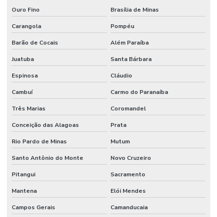
Ouro Fino
Brasília de Minas
Carangola
Pompéu
Barão de Cocais
Além Paraíba
Juatuba
Santa Bárbara
Espinosa
Cláudio
Cambuí
Carmo do Paranaíba
Três Marias
Coromandel
Conceição das Alagoas
Prata
Rio Pardo de Minas
Mutum
Santo Antônio do Monte
Novo Cruzeiro
Pitangui
Sacramento
Mantena
Elói Mendes
Campos Gerais
Camanducaia