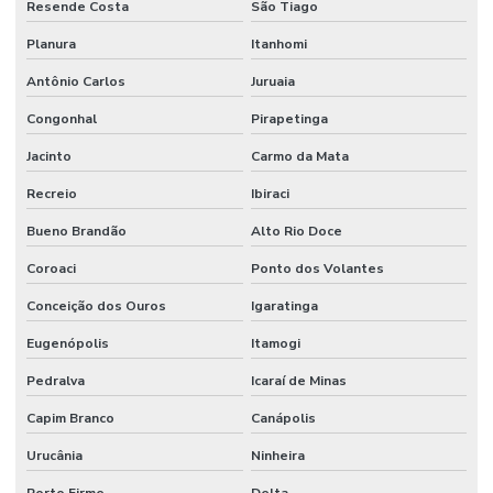
Resende Costa
São Tiago
Planura
Itanhomi
Antônio Carlos
Juruaia
Congonhal
Pirapetinga
Jacinto
Carmo da Mata
Recreio
Ibiraci
Bueno Brandão
Alto Rio Doce
Coroaci
Ponto dos Volantes
Conceição dos Ouros
Igaratinga
Eugenópolis
Itamogi
Pedralva
Icaraí de Minas
Capim Branco
Canápolis
Urucânia
Ninheira