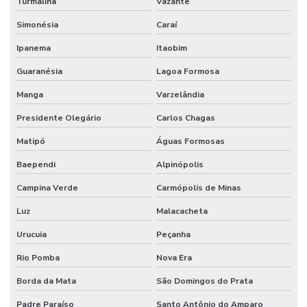
Turmalina
Vazante
Simonésia
Caraí
Ipanema
Itaobim
Guaranésia
Lagoa Formosa
Manga
Varzelândia
Presidente Olegário
Carlos Chagas
Matipó
Águas Formosas
Baependi
Alpinópolis
Campina Verde
Carmópolis de Minas
Luz
Malacacheta
Urucuia
Peçanha
Rio Pomba
Nova Era
Borda da Mata
São Domingos do Prata
Padre Paraíso
Santo Antônio do Amparo