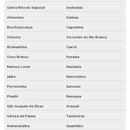
Santa Rita do Sapucaí
Andradas
Almenara
Salinas
Boa Esperança
Capelinha
Oliveira
Visconde do Rio Branco
Brumadinho
Caeté
Ouro Branco
Iturama
Mateus Leme
Machado
Jaíba
Matozinhos
Porteirinha
Sarzedo
Piumhi
Nanuque
São Joaquim de Bicas
Araçuaí
Várzea da Palma
Taiobeiras
Itamarandiba
Guanhães