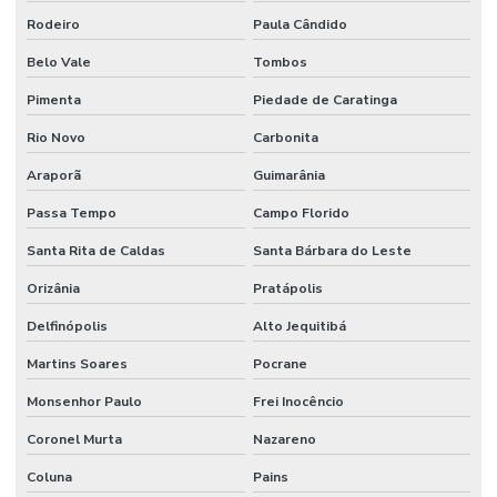
Rodeiro
Paula Cândido
Belo Vale
Tombos
Pimenta
Piedade de Caratinga
Rio Novo
Carbonita
Araporã
Guimarânia
Passa Tempo
Campo Florido
Santa Rita de Caldas
Santa Bárbara do Leste
Orizânia
Pratápolis
Delfinópolis
Alto Jequitibá
Martins Soares
Pocrane
Monsenhor Paulo
Frei Inocêncio
Coronel Murta
Nazareno
Coluna
Pains