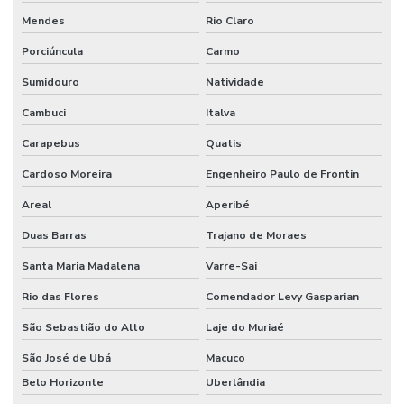
Mendes
Rio Claro
Porciúncula
Carmo
Sumidouro
Natividade
Cambuci
Italva
Carapebus
Quatis
Cardoso Moreira
Engenheiro Paulo de Frontin
Areal
Aperibé
Duas Barras
Trajano de Moraes
Santa Maria Madalena
Varre-Sai
Rio das Flores
Comendador Levy Gasparian
São Sebastião do Alto
Laje do Muriaé
São José de Ubá
Macuco
Belo Horizonte
Uberlândia