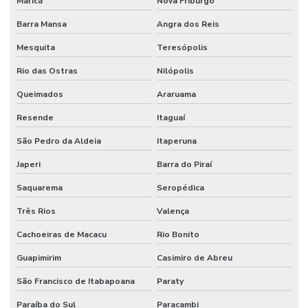
Maricá
Nova Friburgo
Barra Mansa
Angra dos Reis
Mesquita
Teresópolis
Rio das Ostras
Nilópolis
Queimados
Araruama
Resende
Itaguaí
São Pedro da Aldeia
Itaperuna
Japeri
Barra do Piraí
Saquarema
Seropédica
Três Rios
Valença
Cachoeiras de Macacu
Rio Bonito
Guapimirim
Casimiro de Abreu
São Francisco de Itabapoana
Paraty
Paraíba do Sul
Paracambi