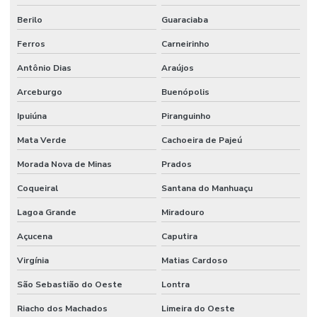
Berilo
Guaraciaba
Ferros
Carneirinho
Antônio Dias
Araújos
Arceburgo
Buenópolis
Ipuiúna
Piranguinho
Mata Verde
Cachoeira de Pajeú
Morada Nova de Minas
Prados
Coqueiral
Santana do Manhuaçu
Lagoa Grande
Miradouro
Açucena
Caputira
Virgínia
Matias Cardoso
São Sebastião do Oeste
Lontra
Riacho dos Machados
Limeira do Oeste