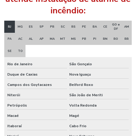
incêndio:
GO e
RJ
MG
ES
SP
PR
SC
RS
PE
BA
CE
AM
DF
PA
AC
AL
AP
MA
MT
MS
PB
PI
RN
RO
RR
SE
TO
Rio de Janeiro
São Gonçalo
Duque de Caxias
Nova Iguaçu
Campos dos Goytacazes
Belford Roxo
Niterói
São João de Meriti
Petrópolis
Volta Redonda
Macaé
Magé
Itaboraí
Cabo Frio