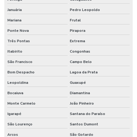
Januária
Pedro Leopoldo
Mariana
Frutal
Ponte Nova
Pirapora
Três Pontas
Extrema
Itabirito
Congonhas
São Francisco
Campo Belo
Bom Despacho
Lagoa da Prata
Leopoldina
Guaxupé
Bocaiuva
Diamantina
Monte Carmelo
João Pinheiro
Igarapé
Santana do Paraíso
São Lourenço
Santos Dumont
Arcos
São Gotardo