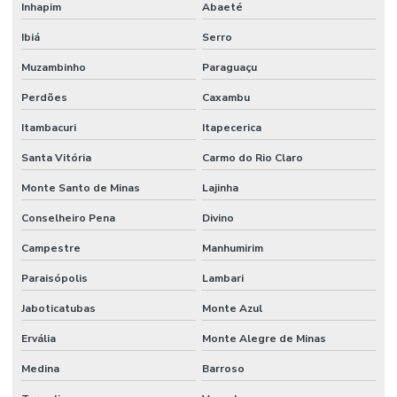
Inhapim
Abaeté
Ibiá
Serro
Muzambinho
Paraguaçu
Perdões
Caxambu
Itambacuri
Itapecerica
Santa Vitória
Carmo do Rio Claro
Monte Santo de Minas
Lajinha
Conselheiro Pena
Divino
Campestre
Manhumirim
Paraisópolis
Lambari
Jaboticatubas
Monte Azul
Ervália
Monte Alegre de Minas
Medina
Barroso