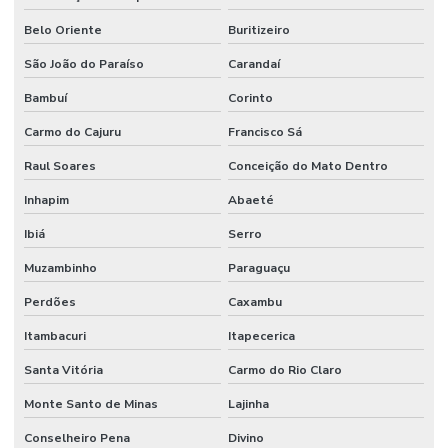
Belo Oriente
Buritizeiro
São João do Paraíso
Carandaí
Bambuí
Corinto
Carmo do Cajuru
Francisco Sá
Raul Soares
Conceição do Mato Dentro
Inhapim
Abaeté
Ibiá
Serro
Muzambinho
Paraguaçu
Perdões
Caxambu
Itambacuri
Itapecerica
Santa Vitória
Carmo do Rio Claro
Monte Santo de Minas
Lajinha
Conselheiro Pena
Divino