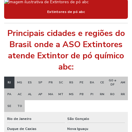
Extintores de pó abc
Principais cidades e regiões do
Brasil onde a ASO Extintores
atende Extintor de pó químico
abc:
GO e
RJ
MG
ES
SP
PR
SC
RS
PE
BA
CE
AM
DF
PA
AC
AL
AP
MA
MT
MS
PB
PI
RN
RO
RR
SE
TO
Rio de Janeiro
São Gonçalo
Duque de Caxias
Nova Iguaçu