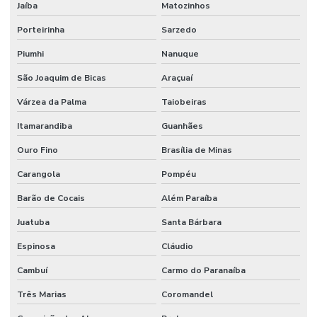
Jaíba
Matozinhos
Porteirinha
Sarzedo
Piumhi
Nanuque
São Joaquim de Bicas
Araçuaí
Várzea da Palma
Taiobeiras
Itamarandiba
Guanhães
Ouro Fino
Brasília de Minas
Carangola
Pompéu
Barão de Cocais
Além Paraíba
Juatuba
Santa Bárbara
Espinosa
Cláudio
Cambuí
Carmo do Paranaíba
Três Marias
Coromandel