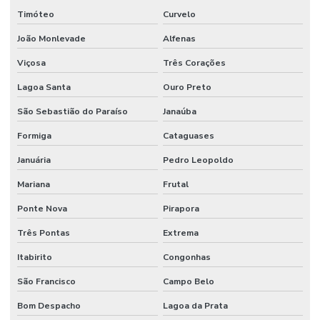
Timóteo
Curvelo
João Monlevade
Alfenas
Viçosa
Três Corações
Lagoa Santa
Ouro Preto
São Sebastião do Paraíso
Janaúba
Formiga
Cataguases
Januária
Pedro Leopoldo
Mariana
Frutal
Ponte Nova
Pirapora
Três Pontas
Extrema
Itabirito
Congonhas
São Francisco
Campo Belo
Bom Despacho
Lagoa da Prata