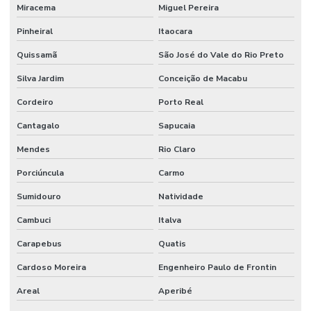
Miracema
Miguel Pereira
Pinheiral
Itaocara
Quissamã
São José do Vale do Rio Preto
Silva Jardim
Conceição de Macabu
Cordeiro
Porto Real
Cantagalo
Sapucaia
Mendes
Rio Claro
Porciúncula
Carmo
Sumidouro
Natividade
Cambuci
Italva
Carapebus
Quatis
Cardoso Moreira
Engenheiro Paulo de Frontin
Areal
Aperibé