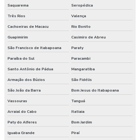
Saquarema
Seropédica
Três Rios
Valença
Cachoeiras de Macacu
Rio Bonito
Guapimirim
Casimiro de Abreu
São Francisco de Itabapoana
Paraty
Paraíba do Sul
Paracambi
Santo Antônio de Pádua
Mangaratiba
Armação dos Búzios
São Fidélis
São João da Barra
Bom Jesus do Itabapoana
Vassouras
Tanguá
Arraial do Cabo
Itatiaia
Paty do Alferes
Bom Jardim
Iguaba Grande
Piraí