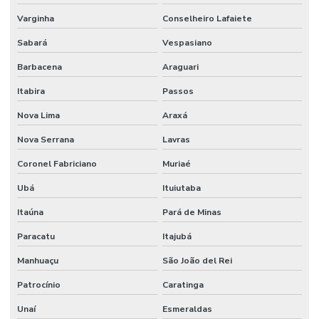
Varginha
Conselheiro Lafaiete
Sabará
Vespasiano
Barbacena
Araguari
Itabira
Passos
Nova Lima
Araxá
Nova Serrana
Lavras
Coronel Fabriciano
Muriaé
Ubá
Ituiutaba
Itaúna
Pará de Minas
Paracatu
Itajubá
Manhuaçu
São João del Rei
Patrocínio
Caratinga
Unaí
Esmeraldas