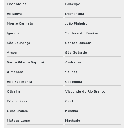
Leopoldina
Guaxupé
Bocaiuva
Diamantina
Monte Carmelo
João Pinheiro
Igarapé
Santana do Paraíso
São Lourenço
Santos Dumont
Arcos
São Gotardo
Santa Rita do Sapucaí
Andradas
Almenara
Salinas
Boa Esperança
Capelinha
Oliveira
Visconde do Rio Branco
Brumadinho
Caeté
Ouro Branco
Iturama
Mateus Leme
Machado