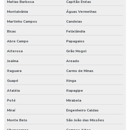
Matias Barbosa
Capitão Enéas
Montalvânia
Águas Vermelhas
Martinho Campos
Candeias
Bicas
Felixlândia
Abre Campo
Papagaios
Alterosa
Grão Mogol
Joaíma
Areado
Itaguara
Carmo de Minas
Guapé
Itinga
Ataléia
Itapagipe
Poté
Mirabela
Miraí
Engenheiro Caldas
Monte Belo
São João das Missões