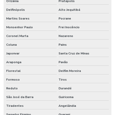
Orizânia
Pratápolis
Delfinópolis
Alto Jequitibá
Martins Soares
Pocrane
Monsenhor Paulo
Frei Inocêncio
Coronel Murta
Nazareno
Coluna
Pains
Japonvar
Santa Cruz de Minas
Araponga
Pavão
Florestal
Delfim Moreira
Formoso
Tiros
Reduto
Durandé
São José da Barra
Guiricema
Tiradentes
Angelândia
Senador Firmino
Guarani