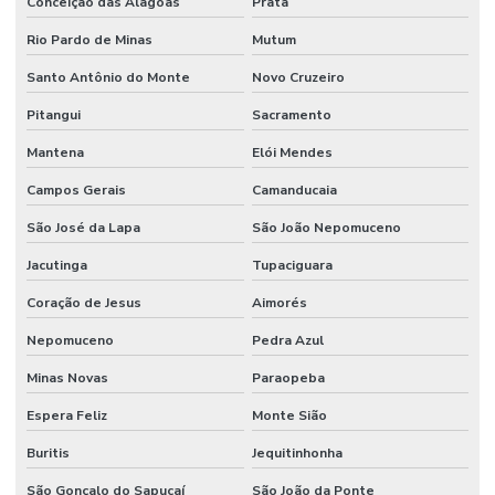
Conceição das Alagoas
Prata
Rio Pardo de Minas
Mutum
Santo Antônio do Monte
Novo Cruzeiro
Pitangui
Sacramento
Mantena
Elói Mendes
Campos Gerais
Camanducaia
São José da Lapa
São João Nepomuceno
Jacutinga
Tupaciguara
Coração de Jesus
Aimorés
Nepomuceno
Pedra Azul
Minas Novas
Paraopeba
Espera Feliz
Monte Sião
Buritis
Jequitinhonha
São Gonçalo do Sapucaí
São João da Ponte