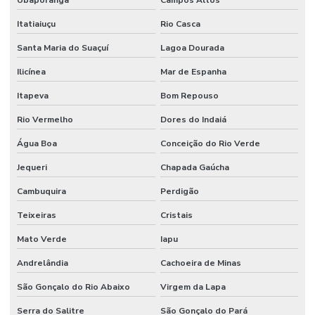
Ubaporanga
Campos Altos
Itatiaiuçu
Rio Casca
Santa Maria do Suaçuí
Lagoa Dourada
Ilicínea
Mar de Espanha
Itapeva
Bom Repouso
Rio Vermelho
Dores do Indaiá
Água Boa
Conceição do Rio Verde
Jequeri
Chapada Gaúcha
Cambuquira
Perdigão
Teixeiras
Cristais
Mato Verde
Iapu
Andrelândia
Cachoeira de Minas
São Gonçalo do Rio Abaixo
Virgem da Lapa
Serra do Salitre
São Gonçalo do Pará