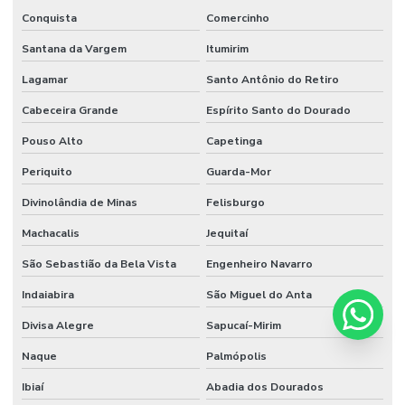
Conquista
Comercinho
Santana da Vargem
Itumirim
Lagamar
Santo Antônio do Retiro
Cabeceira Grande
Espírito Santo do Dourado
Pouso Alto
Capetinga
Periquito
Guarda-Mor
Divinolândia de Minas
Felisburgo
Machacalis
Jequitaí
São Sebastião da Bela Vista
Engenheiro Navarro
Indaiabira
São Miguel do Anta
Divisa Alegre
Sapucaí-Mirim
Naque
Palmópolis
Ibiaí
Abadia dos Dourados