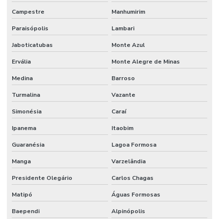
Campestre
Manhumirim
Paraisópolis
Lambari
Jaboticatubas
Monte Azul
Ervália
Monte Alegre de Minas
Medina
Barroso
Turmalina
Vazante
Simonésia
Caraí
Ipanema
Itaobim
Guaranésia
Lagoa Formosa
Manga
Varzelândia
Presidente Olegário
Carlos Chagas
Matipó
Águas Formosas
Baependi
Alpinópolis