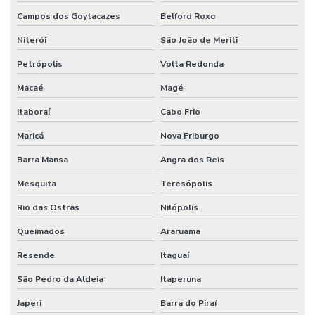
Campos dos Goytacazes
Belford Roxo
Niterói
São João de Meriti
Petrópolis
Volta Redonda
Macaé
Magé
Itaboraí
Cabo Frio
Maricá
Nova Friburgo
Barra Mansa
Angra dos Reis
Mesquita
Teresópolis
Rio das Ostras
Nilópolis
Queimados
Araruama
Resende
Itaguaí
São Pedro da Aldeia
Itaperuna
Japeri
Barra do Piraí