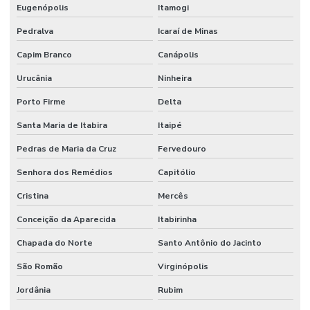
Eugenópolis
Itamogi
Pedralva
Icaraí de Minas
Capim Branco
Canápolis
Urucânia
Ninheira
Porto Firme
Delta
Santa Maria de Itabira
Itaipé
Pedras de Maria da Cruz
Fervedouro
Senhora dos Remédios
Capitólio
Cristina
Mercês
Conceição da Aparecida
Itabirinha
Chapada do Norte
Santo Antônio do Jacinto
São Romão
Virginópolis
Jordânia
Rubim