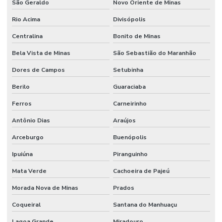
São Geraldo
Novo Oriente de Minas
Rio Acima
Divisópolis
Centralina
Bonito de Minas
Bela Vista de Minas
São Sebastião do Maranhão
Dores de Campos
Setubinha
Berilo
Guaraciaba
Ferros
Carneirinho
Antônio Dias
Araújos
Arceburgo
Buenópolis
Ipuiúna
Piranguinho
Mata Verde
Cachoeira de Pajeú
Morada Nova de Minas
Prados
Coqueiral
Santana do Manhuaçu
Lagoa Grande
Miradouro