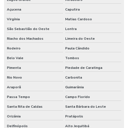
Açucena
Caputira
Virgínia
Matias Cardoso
São Sebastião do Oeste
Lontra
Riacho dos Machados
Limeira do Oeste
Rodeiro
Paula Cândido
Belo Vale
Tombos
Pimenta
Piedade de Caratinga
Rio Novo
Carbonita
Araporã
Guimarânia
Passa Tempo
Campo Florido
Santa Rita de Caldas
Santa Bárbara do Leste
Orizânia
Pratápolis
Delfinópolis
Alto Jequitibá