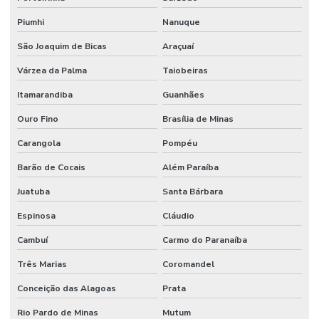
Piumhi
Nanuque
São Joaquim de Bicas
Araçuaí
Várzea da Palma
Taiobeiras
Itamarandiba
Guanhães
Ouro Fino
Brasília de Minas
Carangola
Pompéu
Barão de Cocais
Além Paraíba
Juatuba
Santa Bárbara
Espinosa
Cláudio
Cambuí
Carmo do Paranaíba
Três Marias
Coromandel
Conceição das Alagoas
Prata
Rio Pardo de Minas
Mutum