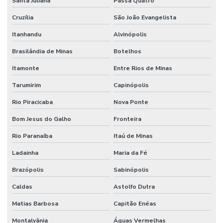
Santa Juliana
Passa Quatro
Cruzília
São João Evangelista
Itanhandu
Alvinópolis
Brasilândia de Minas
Botelhos
Itamonte
Entre Rios de Minas
Tarumirim
Capinópolis
Rio Piracicaba
Nova Ponte
Bom Jesus do Galho
Fronteira
Rio Paranaíba
Itaú de Minas
Ladainha
Maria da Fé
Brazópolis
Sabinópolis
Caldas
Astolfo Dutra
Matias Barbosa
Capitão Enéas
Montalvânia
Águas Vermelhas