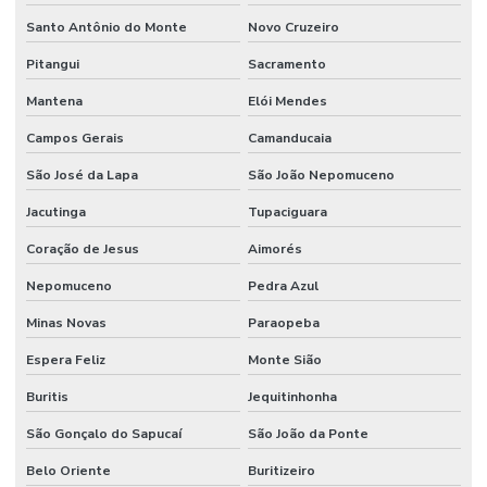
Santo Antônio do Monte
Novo Cruzeiro
Pitangui
Sacramento
Mantena
Elói Mendes
Campos Gerais
Camanducaia
São José da Lapa
São João Nepomuceno
Jacutinga
Tupaciguara
Coração de Jesus
Aimorés
Nepomuceno
Pedra Azul
Minas Novas
Paraopeba
Espera Feliz
Monte Sião
Buritis
Jequitinhonha
São Gonçalo do Sapucaí
São João da Ponte
Belo Oriente
Buritizeiro