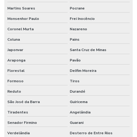
Martins Soares
Pocrane
Monsenhor Paulo
Frei Inocêncio
Coronel Murta
Nazareno
Coluna
Pains
Japonvar
Santa Cruz de Minas
Araponga
Pavão
Florestal
Delfim Moreira
Formoso
Tiros
Reduto
Durandé
São José da Barra
Guiricema
Tiradentes
Angelândia
Senador Firmino
Guarani
Verdelândia
Desterro de Entre Rios