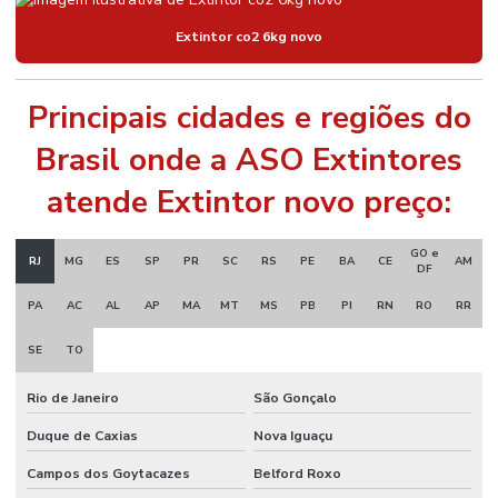
Extintor co2 6kg novo
Principais cidades e regiões do
Brasil onde a ASO Extintores
atende Extintor novo preço:
GO e
RJ
MG
ES
SP
PR
SC
RS
PE
BA
CE
AM
DF
PA
AC
AL
AP
MA
MT
MS
PB
PI
RN
RO
RR
SE
TO
Rio de Janeiro
São Gonçalo
Duque de Caxias
Nova Iguaçu
Campos dos Goytacazes
Belford Roxo