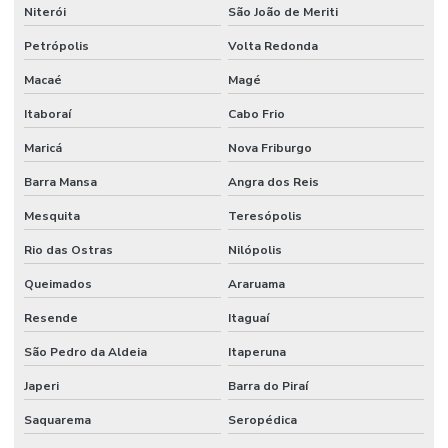
Niterói
São João de Meriti
Petrópolis
Volta Redonda
Macaé
Magé
Itaboraí
Cabo Frio
Maricá
Nova Friburgo
Barra Mansa
Angra dos Reis
Mesquita
Teresópolis
Rio das Ostras
Nilópolis
Queimados
Araruama
Resende
Itaguaí
São Pedro da Aldeia
Itaperuna
Japeri
Barra do Piraí
Saquarema
Seropédica