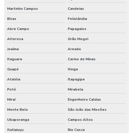
Martinho Campos
Candeias
Bicas
Felixlândia
Abre Campo
Papagaios
Alterosa
Grão Mogol
Joaíma
Areado
Itaguara
Carmo de Minas
Guapé
Itinga
Ataléia
Itapagipe
Poté
Mirabela
Miraí
Engenheiro Caldas
Monte Belo
São João das Missões
Ubaporanga
Campos Altos
Itatiaiuçu
Rio Casca