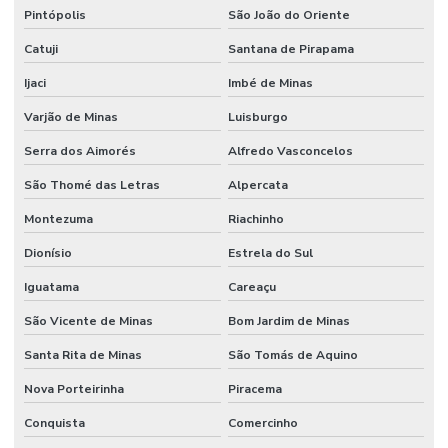
Pintópolis
São João do Oriente
Catuji
Santana de Pirapama
Ijaci
Imbé de Minas
Varjão de Minas
Luisburgo
Serra dos Aimorés
Alfredo Vasconcelos
São Thomé das Letras
Alpercata
Montezuma
Riachinho
Dionísio
Estrela do Sul
Iguatama
Careaçu
São Vicente de Minas
Bom Jardim de Minas
Santa Rita de Minas
São Tomás de Aquino
Nova Porteirinha
Piracema
Conquista
Comercinho