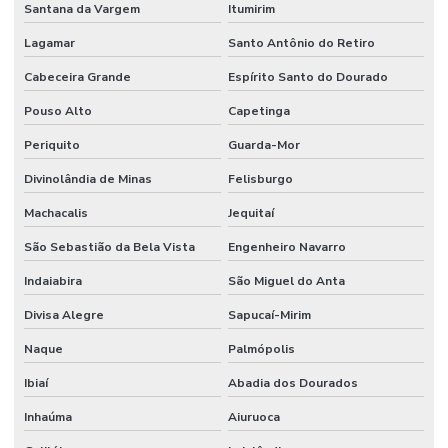
Santana da Vargem
Itumirim
Lagamar
Santo Antônio do Retiro
Cabeceira Grande
Espírito Santo do Dourado
Pouso Alto
Capetinga
Periquito
Guarda-Mor
Divinolândia de Minas
Felisburgo
Machacalis
Jequitaí
São Sebastião da Bela Vista
Engenheiro Navarro
Indaiabira
São Miguel do Anta
Divisa Alegre
Sapucaí-Mirim
Naque
Palmópolis
Ibiaí
Abadia dos Dourados
Inhaúma
Aiuruoca