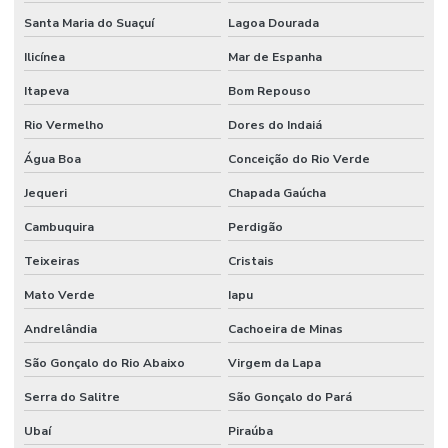
Santa Maria do Suaçuí
Lagoa Dourada
Ilicínea
Mar de Espanha
Itapeva
Bom Repouso
Rio Vermelho
Dores do Indaiá
Água Boa
Conceição do Rio Verde
Jequeri
Chapada Gaúcha
Cambuquira
Perdigão
Teixeiras
Cristais
Mato Verde
Iapu
Andrelândia
Cachoeira de Minas
São Gonçalo do Rio Abaixo
Virgem da Lapa
Serra do Salitre
São Gonçalo do Pará
Ubaí
Piraúba