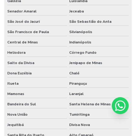
Galiléia
Luislândia
Senador Amaral
Jeceaba
São José do Jacuri
São Sebastião do Anta
São Francisco de Paula
Silvianópolis
Central de Minas
Indianópolis
Heliodora
Córrego Fundo
Salto da Divisa
Jenipapo de Minas
Dona Euzébia
Chalé
Itueta
Piranguçu
Mamonas
Laranjal
Bandeira do Sul
Santa Helena de Minas
Nova União
Tumiritinga
Jequitibá
Divisa Nova
Santa Rita do Itueto
Alto Caparaó