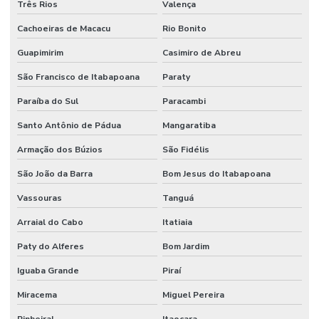
Três Rios
Valença
Cachoeiras de Macacu
Rio Bonito
Guapimirim
Casimiro de Abreu
São Francisco de Itabapoana
Paraty
Paraíba do Sul
Paracambi
Santo Antônio de Pádua
Mangaratiba
Armação dos Búzios
São Fidélis
São João da Barra
Bom Jesus do Itabapoana
Vassouras
Tanguá
Arraial do Cabo
Itatiaia
Paty do Alferes
Bom Jardim
Iguaba Grande
Piraí
Miracema
Miguel Pereira