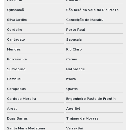
Pinheiral
Itaocara
Quissamã
São José do Vale do Rio Preto
Silva Jardim
Conceição de Macabu
Cordeiro
Porto Real
Cantagalo
Sapucaia
Mendes
Rio Claro
Porciúncula
Carmo
Sumidouro
Natividade
Cambuci
Italva
Carapebus
Quatis
Cardoso Moreira
Engenheiro Paulo de Frontin
Areal
Aperibé
Duas Barras
Trajano de Moraes
Santa Maria Madalena
Varre-Sai