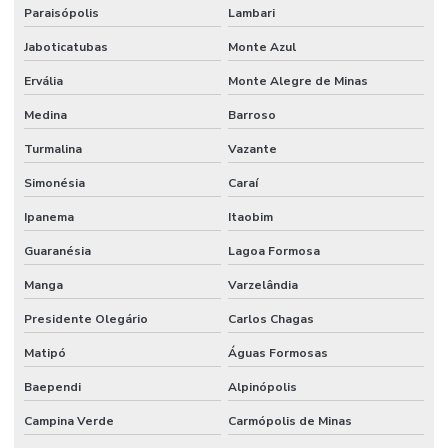
Paraisópolis
Lambari
Jaboticatubas
Monte Azul
Ervália
Monte Alegre de Minas
Medina
Barroso
Turmalina
Vazante
Simonésia
Caraí
Ipanema
Itaobim
Guaranésia
Lagoa Formosa
Manga
Varzelândia
Presidente Olegário
Carlos Chagas
Matipó
Águas Formosas
Baependi
Alpinópolis
Campina Verde
Carmópolis de Minas