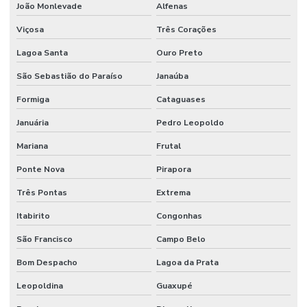
João Monlevade
Alfenas
Viçosa
Três Corações
Lagoa Santa
Ouro Preto
São Sebastião do Paraíso
Janaúba
Formiga
Cataguases
Januária
Pedro Leopoldo
Mariana
Frutal
Ponte Nova
Pirapora
Três Pontas
Extrema
Itabirito
Congonhas
São Francisco
Campo Belo
Bom Despacho
Lagoa da Prata
Leopoldina
Guaxupé