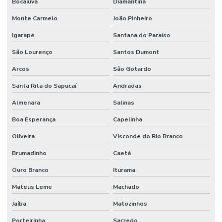
Bocaiuva
Diamantina
Monte Carmelo
João Pinheiro
Igarapé
Santana do Paraíso
São Lourenço
Santos Dumont
Arcos
São Gotardo
Santa Rita do Sapucaí
Andradas
Almenara
Salinas
Boa Esperança
Capelinha
Oliveira
Visconde do Rio Branco
Brumadinho
Caeté
Ouro Branco
Iturama
Mateus Leme
Machado
Jaíba
Matozinhos
Porteirinha
Sarzedo