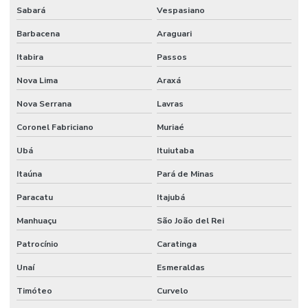
Sabará
Vespasiano
Barbacena
Araguari
Itabira
Passos
Nova Lima
Araxá
Nova Serrana
Lavras
Coronel Fabriciano
Muriaé
Ubá
Ituiutaba
Itaúna
Pará de Minas
Paracatu
Itajubá
Manhuaçu
São João del Rei
Patrocínio
Caratinga
Unaí
Esmeraldas
Timóteo
Curvelo