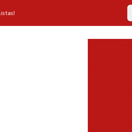
istas!
Alugu
Aluguel de ext
Clcb corpo de bomb
Emissão de 
Empresa dis
Empresa de e
Emp
Empresa de insta