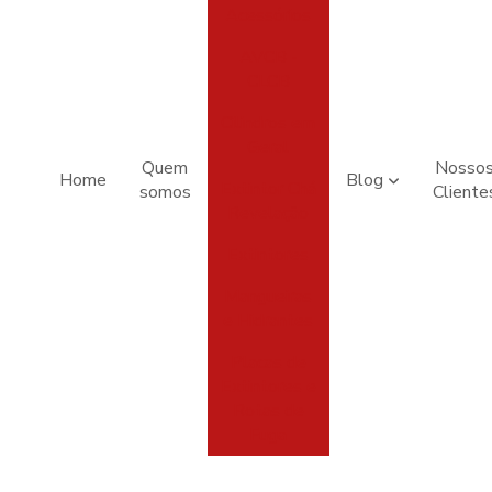
Acessórios
AVCB -
CLCB
Cilindros em
Geral
Quem
Nosso
Home
Blog
Extintor Chá
somos
Cliente
Revelação
Extintores
Mangueiras
e Hidrantes
Placas de
Extintores e
Rotas de
Fuga