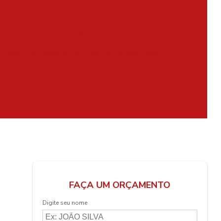
te a incêndio
Projeto de combate a incêndio e pânico
Projeto de combate a incêndio preço
o de prevenção e combate a incêndio e pânico
intor de incêndio
Recarga de extintores ipiranga sp
e extintores preço
Recarga de extintores sp
 de extintores valor
Renovação avcb valor
FAÇA UM ORÇAMENTO
Digite seu nome