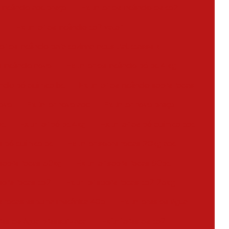
 incêndio abc preço
Extintor de incêndio de co2
Extintor de incêndio co2 valor
or de incêndio para cozinha industrial classe k
e incêndio novo
Extintor de incêndio pó bc 4 kg
êndio pó químico bc
Extintor de incêndio sobre rodas
novo
Extintor novo abc
Extintor novo preço
bc
Extintor pó bc 4kg
Extintor de pó químico abc
e pó químico bc
Extintor sobre rodas 20kg abc
 sobre rodas 50kg
Extintor sobre rodas 80bc
obre rodas co2
Extintor sobre rodas co2 25kg
re rodas espuma mecânica 40b
Extintores de água
res de água pressurizada
Extintores de co2