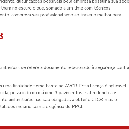
iciente, qualificações possíveis pela empresa possuir a sua sed
brilham no escuro o que, somado a um time com técnicos
mento, comprova seu profissionalismo ao trazer o melhor para
B
mbeiros), se refere a documento relacionado à segurança contr
 uma finalidade semelhante ao AVCB. Essa licença é aplicável
ruída, possuindo no máximo 3 pavimentos e atendendo aos
ente unifamiliares não são obrigadas a obter o CLCB, mas é
instalados mesmo sem a exigência do PPCI.