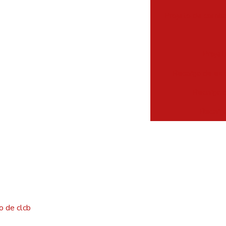
Projeto de comba
Projet
Recarga de ext
Recarga d
Recarga