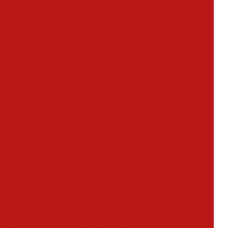
es de espuma mecânica
Extintores de pó abc
es de pó abc à venda
Extintores sobre rodas
tores em são paulo
Fábrica de extintores
xtintores em são paulo
Fabricante de extintores
xtintores abc
Fabricante de extintores em são paulo
de extintores co2
Fornecedores de extintores sp
me de incêndio
Instalação central de alarme de incêndio
drantes
Instalação de sistema de alarme de incêndio
ra renovação de avcb
Mangueira de hidrante
de hidrante preço
Mangueira de hidrante valor
extintores
Preço de extintores para comércio
intores de incêndio
Preço recarga de extintores