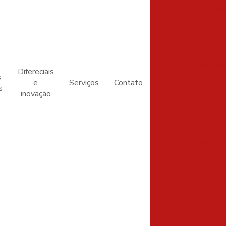
Extintor de
Extint
Extintor d
Difereciais
s
e
Serviços
Contato
Extintor de inc
s
inovação
Extintor 
Extintor de pó 
Extintor d
Extintor
Extintor s
Extintor sob
Extinto