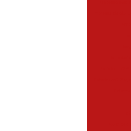
Empresa para r
Empresas de alugue
Empr
Em
Esg
Extintor 
Extintor co2 6 
Extintor co2 6kg 
Extintor
Ext
Extintor d