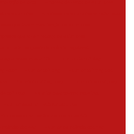
enovação de avcb
Empresa de venda de extintores
l de extintores
Empresas de extintores em são paulo
esas que fazem manutenção de extintores
presas que fazem recarga de extintores
uicho para mangueira de incêndio regulável
de água pressurizada 10l
Extintor de co2 4kg
kg valor
Extintor co2 6kg
Extintor co2 6kg 5bc
novo
Extintor co2 6kg preço
Extintor de co2 preço
 de co2 valor
Extintor para cozinha industrial
Extintor espuma mecânica 50 litros
intor de espuma mecânica sobre rodas 40b
e incêndio abc 4kg
Extintor de incêndio abc 6kg