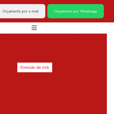
Orçamento por e-mail
Orçamento por Whatsapp
el de extintor co2
Aluguel de extintores
intores para eventos
Aluguel de extintores em sp
eiros
Clcb corpo de bombeiros sp
Emissão de avcb
avcb sp
Emissão de clcb
Emissão de clcb sp
tribuidora de extintores
Empresa de extintores
xtintores de incêndio
Empresa de extintores sp
resa de instalação de alarme de incêndio
lação de hidrantes
Empresa de recarga de extintores