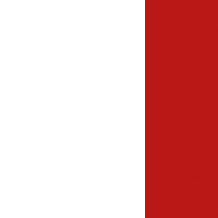
Extintor
Extintor
Extin
Fábrica de e
Fabricante de e
Fabricantes 
Instalação de alar
Instalação de hi
Laudo pa
Mangueira 
Preço de 
Preço de ext