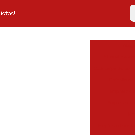
istas!
Alugu
Aluguel de ext
Clcb corpo de bomb
Emissão de 
Empresa dis
Empresa de e
Emp
Empresa de insta