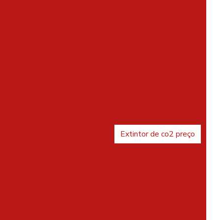
enovação de avcb
Empresa de venda de extintores
l de extintores
Empresas de extintores em são paulo
esas que fazem manutenção de extintores
presas que fazem recarga de extintores
uicho para mangueira de incêndio regulável
de água pressurizada 10l
Extintor de co2 4kg
kg valor
Extintor co2 6kg
Extintor co2 6kg 5bc
novo
Extintor co2 6kg preço
Extintor de co2 preço
 de co2 valor
Extintor para cozinha industrial
Extintor espuma mecânica 50 litros
intor de espuma mecânica sobre rodas 40b
e incêndio abc 4kg
Extintor de incêndio abc 6kg