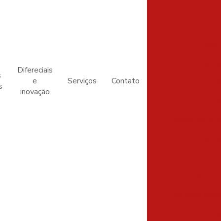
Extintor de
Extint
Extintor d
Difereciais
s
e
Serviços
Contato
Extintor de inc
s
inovação
Extintor 
Extintor de pó 
Extintor d
Extintor
Extintor s
Extintor sob
Extinto