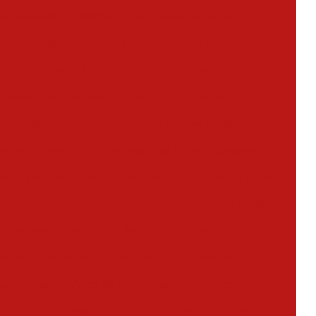
es de espuma mecânica
Extintores de pó abc
es de pó abc à venda
Extintores sobre rodas
tores em são paulo
Fábrica de extintores
xtintores em são paulo
Fabricante de extintores
xtintores abc
Fabricante de extintores em são paulo
de extintores co2
Fornecedores de extintores sp
me de incêndio
Instalação central de alarme de incêndio
drantes
Instalação de sistema de alarme de incêndio
ra renovação de avcb
Mangueira de hidrante
de hidrante preço
Mangueira de hidrante valor
extintores
Preço de extintores para comércio
intores de incêndio
Preço recarga de extintores