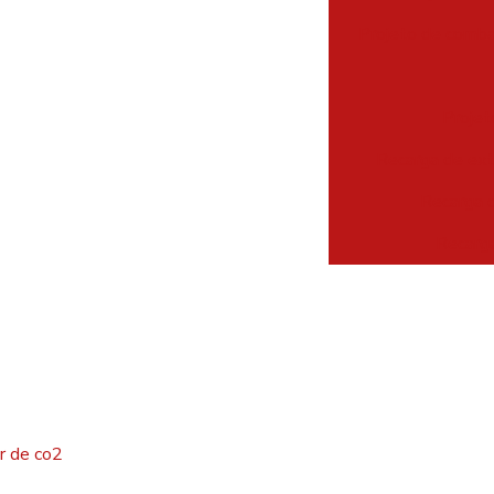
Projeto de comba
Projet
Recarga de ext
Recarga d
Recarga