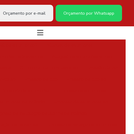
Orçamento por e-mail
Orçamento por Whatsapp
el de extintor co2
Aluguel de extintores
intores para eventos
Aluguel de extintores em sp
eiros
Clcb corpo de bombeiros sp
Emissão de avcb
avcb sp
Emissão de clcb
Emissão de clcb sp
tribuidora de extintores
Empresa de extintores
xtintores de incêndio
Empresa de extintores sp
resa de instalação de alarme de incêndio
lação de hidrantes
Empresa de recarga de extintores