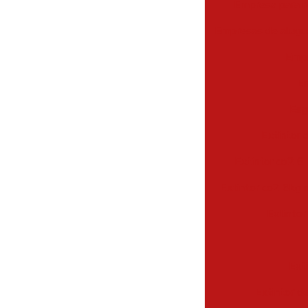
Empresa para r
Empresas de alugue
Empr
Em
Esg
Extintor 
Extintor co2 6 
Extintor co2 6kg 
Extintor
Ext
Extintor d