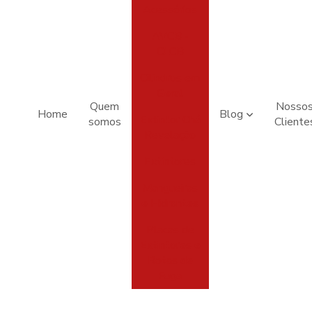
Acessórios
AVCB -
CLCB
Cilindros em
Geral
Quem
Nosso
Home
Blog
Extintor Chá
somos
Cliente
Revelação
Extintores
Mangueiras
e Hidrantes
Placas de
Extintores e
Rotas de
Fuga