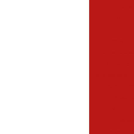
Extintor
Extintor
Extin
Fábrica de e
Fabricante de e
Fabricantes 
Instalação de alar
Instalação de hi
Laudo pa
Mangueira 
Preço de 
Preço de ext