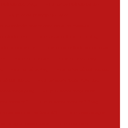
 incêndio abc preço
Extintor de incêndio de co2
Extintor de incêndio co2 valor
or de incêndio para cozinha industrial classe k
e incêndio novo
Extintor de incêndio pó bc 4 kg
êndio pó químico bc
Extintor de incêndio sobre rodas
novo
Extintor novo abc
Extintor novo preço
bc
Extintor pó bc 4kg
Extintor de pó químico abc
e pó químico bc
Extintor sobre rodas 20kg abc
 sobre rodas 50kg
Extintor sobre rodas 80bc
obre rodas co2
Extintor sobre rodas co2 25kg
re rodas espuma mecânica 40b
Extintores de água
res de água pressurizada
Extintores de co2