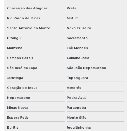
Conceição das Alagoas
Prata
Rio Pardo de Minas
Mutum
Santo Antônio do Monte
Novo Cruzeiro
Pitangui
Sacramento
Mantena
Elói Mendes
Campos Gerais
Camanducaia
São José da Lapa
São João Nepomuceno
Jacutinga
Tupaciguara
Coração de Jesus
Aimorés
Nepomuceno
Pedra Azul
Minas Novas
Paraopeba
Espera Feliz
Monte Sião
Buritis
Jequitinhonha