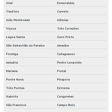
Unaí
Esmeraldas
Timóteo
Curvelo
João Monlevade
Alfenas
Viçosa
Três Corações
Lagoa Santa
Ouro Preto
São Sebastião do Paraíso
Janaúba
Formiga
Cataguases
Januária
Pedro Leopoldo
Mariana
Frutal
Ponte Nova
Pirapora
Três Pontas
Extrema
Itabirito
Congonhas
São Francisco
Campo Belo