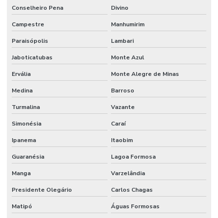
Conselheiro Pena
Divino
Campestre
Manhumirim
Paraisópolis
Lambari
Jaboticatubas
Monte Azul
Ervália
Monte Alegre de Minas
Medina
Barroso
Turmalina
Vazante
Simonésia
Caraí
Ipanema
Itaobim
Guaranésia
Lagoa Formosa
Manga
Varzelândia
Presidente Olegário
Carlos Chagas
Matipó
Águas Formosas