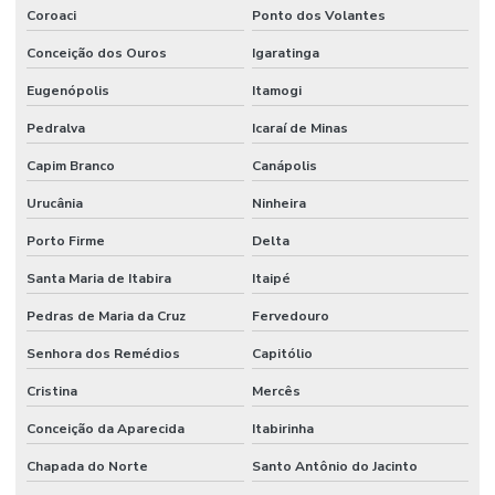
Coroaci
Ponto dos Volantes
Conceição dos Ouros
Igaratinga
Eugenópolis
Itamogi
Pedralva
Icaraí de Minas
Capim Branco
Canápolis
Urucânia
Ninheira
Porto Firme
Delta
Santa Maria de Itabira
Itaipé
Pedras de Maria da Cruz
Fervedouro
Senhora dos Remédios
Capitólio
Cristina
Mercês
Conceição da Aparecida
Itabirinha
Chapada do Norte
Santo Antônio do Jacinto