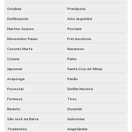
Orizânia
Pratápolis
Delfinópolis
Alto Jequitibá
Martins Soares
Pocrane
Monsenhor Paulo
Frei Inocêncio
Coronel Murta
Nazareno
Coluna
Pains
Japonvar
Santa Cruz de Minas
Araponga
Pavão
Florestal
Delfim Moreira
Formoso
Tiros
Reduto
Durandé
São José da Barra
Guiricema
Tiradentes
Angelândia