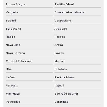
Pouso Alegre
Teófilo Otoni
Varginha
Conselheiro Lafaiete
Sabará
Vespasiano
Barbacena
Araguari
Itabira
Passos
Nova Lima
Araxá
Nova Serrana
Lavras
Coronel Fabriciano
Muriaé
Ubá
Ituiutaba
Itaúna
Pará de Minas
Paracatu
Itajubá
Manhuaçu
São João del Rei
Patrocínio
Caratinga