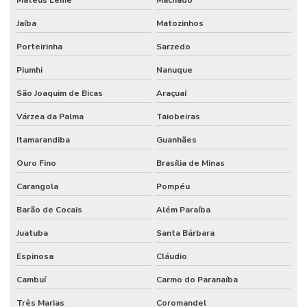
Mateus Leme
Machado
Jaíba
Matozinhos
Porteirinha
Sarzedo
Piumhi
Nanuque
São Joaquim de Bicas
Araçuaí
Várzea da Palma
Taiobeiras
Itamarandiba
Guanhães
Ouro Fino
Brasília de Minas
Carangola
Pompéu
Barão de Cocais
Além Paraíba
Juatuba
Santa Bárbara
Espinosa
Cláudio
Cambuí
Carmo do Paranaíba
Três Marias
Coromandel