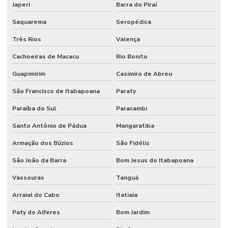
Japeri
Barra do Piraí
Saquarema
Seropédica
Três Rios
Valença
Cachoeiras de Macacu
Rio Bonito
Guapimirim
Casimiro de Abreu
São Francisco de Itabapoana
Paraty
Paraíba do Sul
Paracambi
Santo Antônio de Pádua
Mangaratiba
Armação dos Búzios
São Fidélis
São João da Barra
Bom Jesus do Itabapoana
Vassouras
Tanguá
Arraial do Cabo
Itatiaia
Paty do Alferes
Bom Jardim