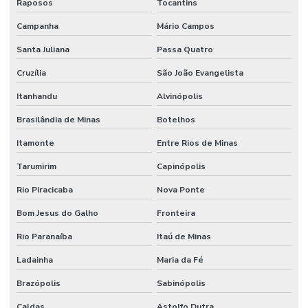
Raposos
Tocantins
Campanha
Mário Campos
Santa Juliana
Passa Quatro
Cruzília
São João Evangelista
Itanhandu
Alvinópolis
Brasilândia de Minas
Botelhos
Itamonte
Entre Rios de Minas
Tarumirim
Capinópolis
Rio Piracicaba
Nova Ponte
Bom Jesus do Galho
Fronteira
Rio Paranaíba
Itaú de Minas
Ladainha
Maria da Fé
Brazópolis
Sabinópolis
Caldas
Astolfo Dutra