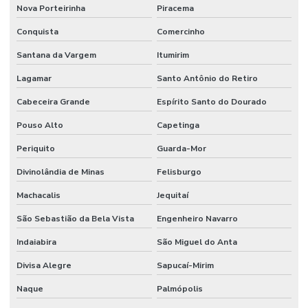
Nova Porteirinha
Piracema
Conquista
Comercinho
Santana da Vargem
Itumirim
Lagamar
Santo Antônio do Retiro
Cabeceira Grande
Espírito Santo do Dourado
Pouso Alto
Capetinga
Periquito
Guarda-Mor
Divinolândia de Minas
Felisburgo
Machacalis
Jequitaí
São Sebastião da Bela Vista
Engenheiro Navarro
Indaiabira
São Miguel do Anta
Divisa Alegre
Sapucaí-Mirim
Naque
Palmópolis