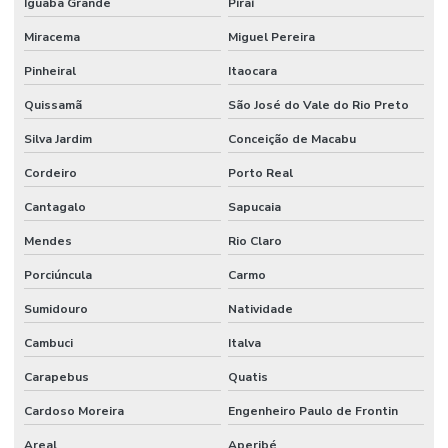
Iguaba Grande
Piraí
Miracema
Miguel Pereira
Pinheiral
Itaocara
Quissamã
São José do Vale do Rio Preto
Silva Jardim
Conceição de Macabu
Cordeiro
Porto Real
Cantagalo
Sapucaia
Mendes
Rio Claro
Porciúncula
Carmo
Sumidouro
Natividade
Cambuci
Italva
Carapebus
Quatis
Cardoso Moreira
Engenheiro Paulo de Frontin
Areal
Aperibé