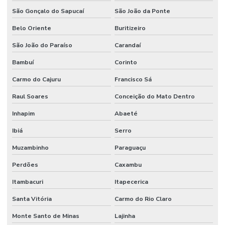
São Gonçalo do Sapucaí
São João da Ponte
Belo Oriente
Buritizeiro
São João do Paraíso
Carandaí
Bambuí
Corinto
Carmo do Cajuru
Francisco Sá
Raul Soares
Conceição do Mato Dentro
Inhapim
Abaeté
Ibiá
Serro
Muzambinho
Paraguaçu
Perdões
Caxambu
Itambacuri
Itapecerica
Santa Vitória
Carmo do Rio Claro
Monte Santo de Minas
Lajinha