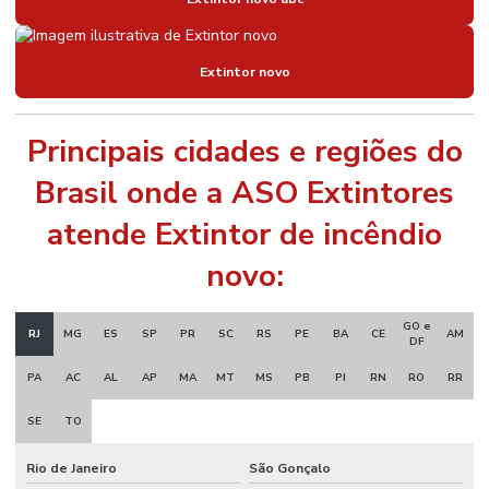
Extintor novo
Principais cidades e regiões do
Brasil onde a ASO Extintores
atende Extintor de incêndio
novo:
GO e
RJ
MG
ES
SP
PR
SC
RS
PE
BA
CE
AM
DF
PA
AC
AL
AP
MA
MT
MS
PB
PI
RN
RO
RR
SE
TO
Rio de Janeiro
São Gonçalo