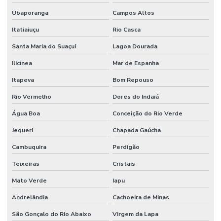
Ubaporanga
Campos Altos
Itatiaiuçu
Rio Casca
Santa Maria do Suaçuí
Lagoa Dourada
Ilicínea
Mar de Espanha
Itapeva
Bom Repouso
Rio Vermelho
Dores do Indaiá
Água Boa
Conceição do Rio Verde
Jequeri
Chapada Gaúcha
Cambuquira
Perdigão
Teixeiras
Cristais
Mato Verde
Iapu
Andrelândia
Cachoeira de Minas
São Gonçalo do Rio Abaixo
Virgem da Lapa