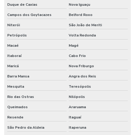
Duque de Caxias
Nova Iguaçu
Campos dos Goytacazes
Belford Roxo
Niterói
São João de Meriti
Petrópolis
Volta Redonda
Macaé
Magé
Itaboraí
Cabo Frio
Maricá
Nova Friburgo
Barra Mansa
Angra dos Reis
Mesquita
Teresópolis
Rio das Ostras
Nilópolis
Queimados
Araruama
Resende
Itaguaí
São Pedro da Aldeia
Itaperuna