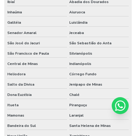
Ibiaí
Abadia dos Dourados
Inhaúma
Aiuruoca
Galiléia
Luislândia
Senador Amaral
Jeceaba
São José do Jacuri
São Sebastião do Anta
São Francisco de Paula
Silvianópolis
Central de Minas
Indianópolis
Heliodora
Córrego Fundo
Salto da Divisa
Jenipapo de Minas
Dona Euzébia
Chalé
Itueta
Piranguçu
Mamonas
Laranjal
Bandeira do Sul
Santa Helena de Minas