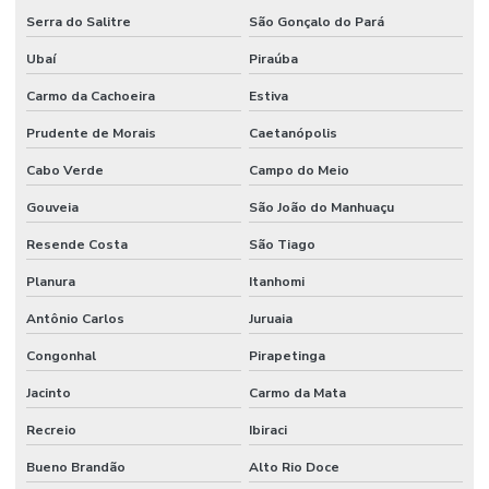
Serra do Salitre
São Gonçalo do Pará
Ubaí
Piraúba
Carmo da Cachoeira
Estiva
Prudente de Morais
Caetanópolis
Cabo Verde
Campo do Meio
Gouveia
São João do Manhuaçu
Resende Costa
São Tiago
Planura
Itanhomi
Antônio Carlos
Juruaia
Congonhal
Pirapetinga
Jacinto
Carmo da Mata
Recreio
Ibiraci
Bueno Brandão
Alto Rio Doce