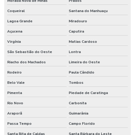
Morada Nova de Minas
Prados
Coqueiral
Santana do Manhuaçu
Lagoa Grande
Miradouro
Açucena
Caputira
Virgínia
Matias Cardoso
São Sebastião do Oeste
Lontra
Riacho dos Machados
Limeira do Oeste
Rodeiro
Paula Cândido
Belo Vale
Tombos
Pimenta
Piedade de Caratinga
Rio Novo
Carbonita
Araporã
Guimarânia
Passa Tempo
Campo Florido
Santa Rita de Caldas
Santa Bárbara do Leste