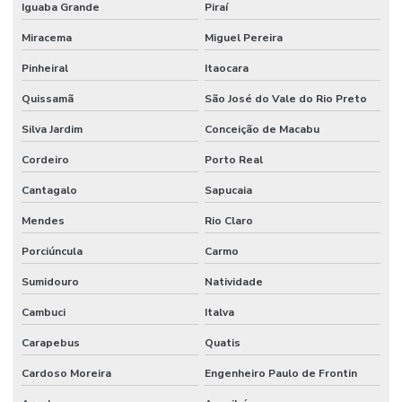
Iguaba Grande
Piraí
Miracema
Miguel Pereira
Pinheiral
Itaocara
Quissamã
São José do Vale do Rio Preto
Silva Jardim
Conceição de Macabu
Cordeiro
Porto Real
Cantagalo
Sapucaia
Mendes
Rio Claro
Porciúncula
Carmo
Sumidouro
Natividade
Cambuci
Italva
Carapebus
Quatis
Cardoso Moreira
Engenheiro Paulo de Frontin