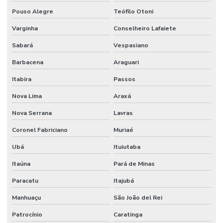
Pouso Alegre
Teófilo Otoni
Varginha
Conselheiro Lafaiete
Sabará
Vespasiano
Barbacena
Araguari
Itabira
Passos
Nova Lima
Araxá
Nova Serrana
Lavras
Coronel Fabriciano
Muriaé
Ubá
Ituiutaba
Itaúna
Pará de Minas
Paracatu
Itajubá
Manhuaçu
São João del Rei
Patrocínio
Caratinga