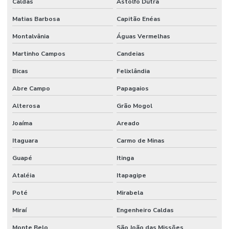
Caldas
Astolfo Dutra
Matias Barbosa
Capitão Enéas
Montalvânia
Águas Vermelhas
Martinho Campos
Candeias
Bicas
Felixlândia
Abre Campo
Papagaios
Alterosa
Grão Mogol
Joaíma
Areado
Itaguara
Carmo de Minas
Guapé
Itinga
Ataléia
Itapagipe
Poté
Mirabela
Miraí
Engenheiro Caldas
Monte Belo
São João das Missões