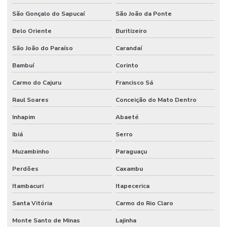
São Gonçalo do Sapucaí
São João da Ponte
Belo Oriente
Buritizeiro
São João do Paraíso
Carandaí
Bambuí
Corinto
Carmo do Cajuru
Francisco Sá
Raul Soares
Conceição do Mato Dentro
Inhapim
Abaeté
Ibiá
Serro
Muzambinho
Paraguaçu
Perdões
Caxambu
Itambacuri
Itapecerica
Santa Vitória
Carmo do Rio Claro
Monte Santo de Minas
Lajinha