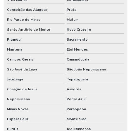
Conceição das Alagoas
Prata
Rio Pardo de Minas
Mutum
Santo Antônio do Monte
Novo Cruzeiro
Pitangui
Sacramento
Mantena
Elói Mendes
Campos Gerais
Camanducaia
São José da Lapa
São João Nepomuceno
Jacutinga
Tupaciguara
Coração de Jesus
Aimorés
Nepomuceno
Pedra Azul
Minas Novas
Paraopeba
Espera Feliz
Monte Sião
Buritis
Jequitinhonha