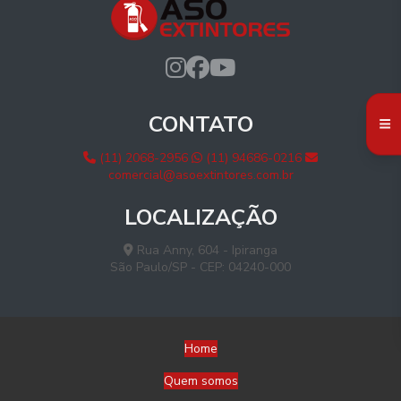
CONTATO
(11) 2068-2956
(11) 94686-0216
comercial@asoextintores.com.br
LOCALIZAÇÃO
Rua Anny, 604 - Ipiranga
São Paulo/SP - CEP: 04240-000
Home
Quem somos