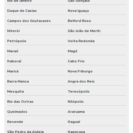
Rio de Janeiro
São Gonçalo
Duque de Caxias
Nova Iguaçu
Campos dos Goytacazes
Belford Roxo
Niterói
São João de Meriti
Petrópolis
Volta Redonda
Macaé
Magé
Itaboraí
Cabo Frio
Maricá
Nova Friburgo
Barra Mansa
Angra dos Reis
Mesquita
Teresópolis
Rio das Ostras
Nilópolis
Queimados
Araruama
Resende
Itaguaí
São Pedro da Aldeia
Itaperuna