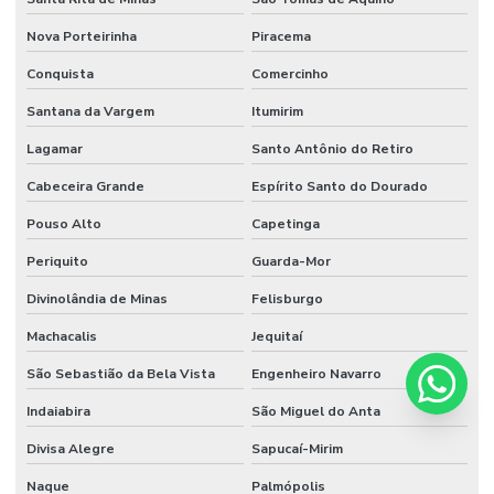
Nova Porteirinha
Piracema
Conquista
Comercinho
Santana da Vargem
Itumirim
Lagamar
Santo Antônio do Retiro
Cabeceira Grande
Espírito Santo do Dourado
Pouso Alto
Capetinga
Periquito
Guarda-Mor
Divinolândia de Minas
Felisburgo
Machacalis
Jequitaí
São Sebastião da Bela Vista
Engenheiro Navarro
Indaiabira
São Miguel do Anta
Divisa Alegre
Sapucaí-Mirim
Naque
Palmópolis