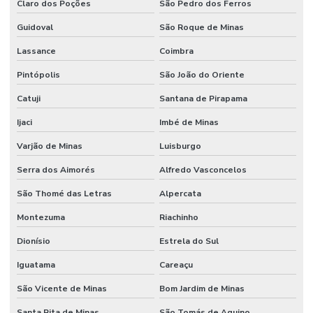
Claro dos Poções
São Pedro dos Ferros
Guidoval
São Roque de Minas
Lassance
Coimbra
Pintópolis
São João do Oriente
Catuji
Santana de Pirapama
Ijaci
Imbé de Minas
Varjão de Minas
Luisburgo
Serra dos Aimorés
Alfredo Vasconcelos
São Thomé das Letras
Alpercata
Montezuma
Riachinho
Dionísio
Estrela do Sul
Iguatama
Careaçu
São Vicente de Minas
Bom Jardim de Minas
Santa Rita de Minas
São Tomás de Aquino