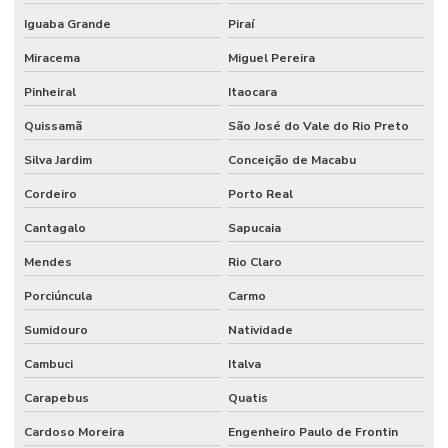
Iguaba Grande
Piraí
Miracema
Miguel Pereira
Pinheiral
Itaocara
Quissamã
São José do Vale do Rio Preto
Silva Jardim
Conceição de Macabu
Cordeiro
Porto Real
Cantagalo
Sapucaia
Mendes
Rio Claro
Porciúncula
Carmo
Sumidouro
Natividade
Cambuci
Italva
Carapebus
Quatis
Cardoso Moreira
Engenheiro Paulo de Frontin