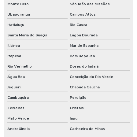
Monte Belo
São João das Missões
Ubaporanga
Campos Altos
Itatiaiuçu
Rio Casca
Santa Maria do Suaçuí
Lagoa Dourada
Ilicínea
Mar de Espanha
Itapeva
Bom Repouso
Rio Vermelho
Dores do Indaiá
Água Boa
Conceição do Rio Verde
Jequeri
Chapada Gaúcha
Cambuquira
Perdigão
Teixeiras
Cristais
Mato Verde
Iapu
Andrelândia
Cachoeira de Minas