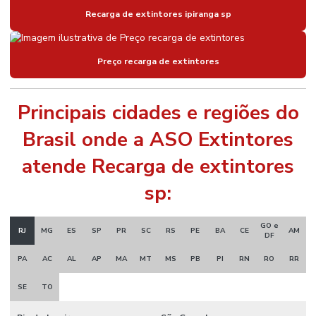
Recarga de extintores ipiranga sp
Preço recarga de extintores
Principais cidades e regiões do
Brasil onde a ASO Extintores
atende Recarga de extintores
sp:
GO e
RJ
MG
ES
SP
PR
SC
RS
PE
BA
CE
AM
DF
PA
AC
AL
AP
MA
MT
MS
PB
PI
RN
RO
RR
SE
TO