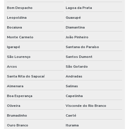
Bom Despacho
Lagoa da Prata
Leopoldina
Guaxupé
Bocaiuva
Diamantina
Monte Carmelo
João Pinheiro
Igarapé
Santana do Paraíso
São Lourenço
Santos Dumont
Arcos
São Gotardo
Santa Rita do Sapucaí
Andradas
Almenara
Salinas
Boa Esperança
Capelinha
Oliveira
Visconde do Rio Branco
Brumadinho
Caeté
Ouro Branco
Iturama