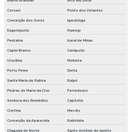
Bueno Brandão
Alto Rio Doce
Coroaci
Ponto dos Volantes
Conceição dos Ouros
Igaratinga
Eugenópolis
Itamogi
Pedralva
Icaraí de Minas
Capim Branco
Canápolis
Urucânia
Ninheira
Porto Firme
Delta
Santa Maria de Itabira
Itaipé
Pedras de Maria da Cruz
Fervedouro
Senhora dos Remédios
Capitólio
Cristina
Mercês
Conceição da Aparecida
Itabirinha
Chapada do Norte
Santo Antônio do Jacinto