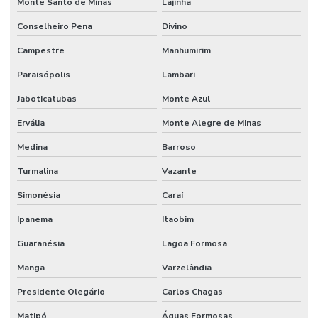
Monte Santo de Minas
Lajinha
Conselheiro Pena
Divino
Campestre
Manhumirim
Paraisópolis
Lambari
Jaboticatubas
Monte Azul
Ervália
Monte Alegre de Minas
Medina
Barroso
Turmalina
Vazante
Simonésia
Caraí
Ipanema
Itaobim
Guaranésia
Lagoa Formosa
Manga
Varzelândia
Presidente Olegário
Carlos Chagas
Matipó
Águas Formosas