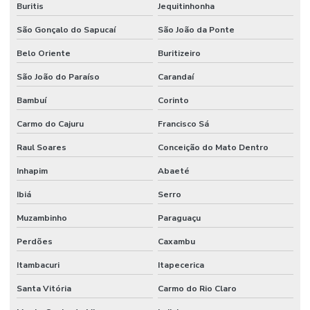
Buritis
Jequitinhonha
São Gonçalo do Sapucaí
São João da Ponte
Belo Oriente
Buritizeiro
São João do Paraíso
Carandaí
Bambuí
Corinto
Carmo do Cajuru
Francisco Sá
Raul Soares
Conceição do Mato Dentro
Inhapim
Abaeté
Ibiá
Serro
Muzambinho
Paraguaçu
Perdões
Caxambu
Itambacuri
Itapecerica
Santa Vitória
Carmo do Rio Claro