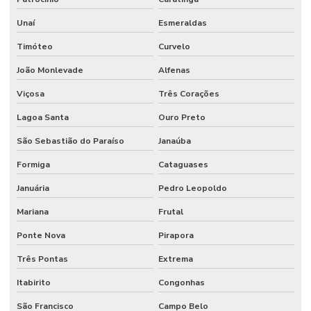
Unaí
Esmeraldas
Timóteo
Curvelo
João Monlevade
Alfenas
Viçosa
Três Corações
Lagoa Santa
Ouro Preto
São Sebastião do Paraíso
Janaúba
Formiga
Cataguases
Januária
Pedro Leopoldo
Mariana
Frutal
Ponte Nova
Pirapora
Três Pontas
Extrema
Itabirito
Congonhas
São Francisco
Campo Belo