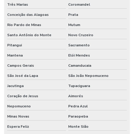
Três Marias
Coromandel
Conceição das Alagoas
Prata
Rio Pardo de Minas
Mutum
Santo Antônio do Monte
Novo Cruzeiro
Pitangui
Sacramento
Mantena
Elói Mendes
Campos Gerais
Camanducaia
São José da Lapa
São João Nepomuceno
Jacutinga
Tupaciguara
Coração de Jesus
Aimorés
Nepomuceno
Pedra Azul
Minas Novas
Paraopeba
Espera Feliz
Monte Sião