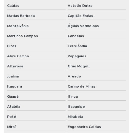
Caldas
Astolfo Dutra
Matias Barbosa
Capitão Enéas
Montalvânia
Águas Vermelhas
Martinho Campos
Candeias
Bicas
Felixlândia
Abre Campo
Papagaios
Alterosa
Grão Mogol
Joaíma
Areado
Itaguara
Carmo de Minas
Guapé
Itinga
Ataléia
Itapagipe
Poté
Mirabela
Miraí
Engenheiro Caldas