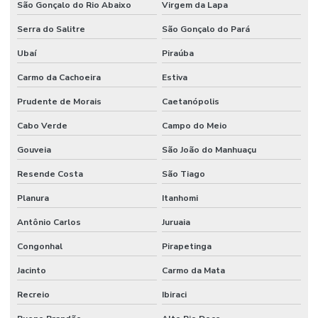
São Gonçalo do Rio Abaixo
Virgem da Lapa
Serra do Salitre
São Gonçalo do Pará
Ubaí
Piraúba
Carmo da Cachoeira
Estiva
Prudente de Morais
Caetanópolis
Cabo Verde
Campo do Meio
Gouveia
São João do Manhuaçu
Resende Costa
São Tiago
Planura
Itanhomi
Antônio Carlos
Juruaia
Congonhal
Pirapetinga
Jacinto
Carmo da Mata
Recreio
Ibiraci