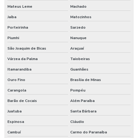
Mateus Leme
Machado
Jaíba
Matozinhos
Porteirinha
Sarzedo
Piumhi
Nanuque
São Joaquim de Bicas
Araçuaí
Várzea da Palma
Taiobeiras
Itamarandiba
Guanhães
Ouro Fino
Brasília de Minas
Carangola
Pompéu
Barão de Cocais
Além Paraíba
Juatuba
Santa Bárbara
Espinosa
Cláudio
Cambuí
Carmo do Paranaíba