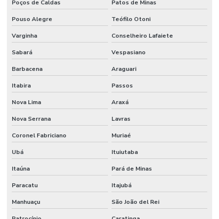
Poços de Caldas
Patos de Minas
Pouso Alegre
Teófilo Otoni
Varginha
Conselheiro Lafaiete
Sabará
Vespasiano
Barbacena
Araguari
Itabira
Passos
Nova Lima
Araxá
Nova Serrana
Lavras
Coronel Fabriciano
Muriaé
Ubá
Ituiutaba
Itaúna
Pará de Minas
Paracatu
Itajubá
Manhuaçu
São João del Rei
Patrocínio
Caratinga