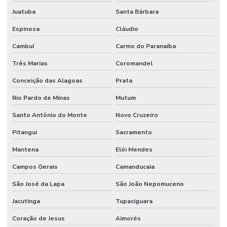
Juatuba
Santa Bárbara
Espinosa
Cláudio
Cambuí
Carmo do Paranaíba
Três Marias
Coromandel
Conceição das Alagoas
Prata
Rio Pardo de Minas
Mutum
Santo Antônio do Monte
Novo Cruzeiro
Pitangui
Sacramento
Mantena
Elói Mendes
Campos Gerais
Camanducaia
São José da Lapa
São João Nepomuceno
Jacutinga
Tupaciguara
Coração de Jesus
Aimorés