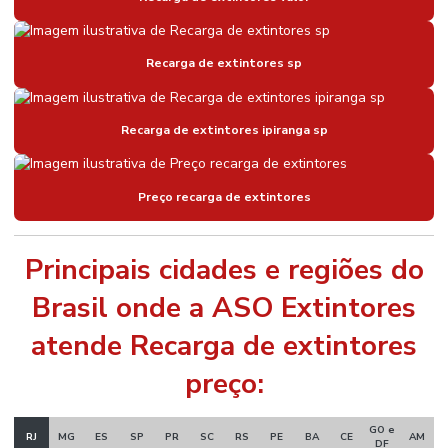
Recarga de extintores sp
Recarga de extintores ipiranga sp
Preço recarga de extintores
Principais cidades e regiões do
Brasil onde a ASO Extintores
atende Recarga de extintores
preço:
GO e
RJ
MG
ES
SP
PR
SC
RS
PE
BA
CE
AM
DF