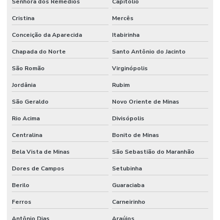
Senhora dos Remédios
Capitólio
Cristina
Mercês
Conceição da Aparecida
Itabirinha
Chapada do Norte
Santo Antônio do Jacinto
São Romão
Virginópolis
Jordânia
Rubim
São Geraldo
Novo Oriente de Minas
Rio Acima
Divisópolis
Centralina
Bonito de Minas
Bela Vista de Minas
São Sebastião do Maranhão
Dores de Campos
Setubinha
Berilo
Guaraciaba
Ferros
Carneirinho
Antônio Dias
Araújos