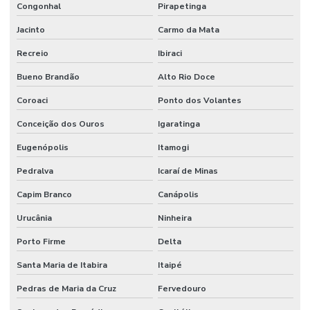
Congonhal
Pirapetinga
Jacinto
Carmo da Mata
Recreio
Ibiraci
Bueno Brandão
Alto Rio Doce
Coroaci
Ponto dos Volantes
Conceição dos Ouros
Igaratinga
Eugenópolis
Itamogi
Pedralva
Icaraí de Minas
Capim Branco
Canápolis
Urucânia
Ninheira
Porto Firme
Delta
Santa Maria de Itabira
Itaipé
Pedras de Maria da Cruz
Fervedouro