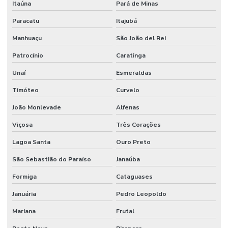
Itaúna
Pará de Minas
Paracatu
Itajubá
Manhuaçu
São João del Rei
Patrocínio
Caratinga
Unaí
Esmeraldas
Timóteo
Curvelo
João Monlevade
Alfenas
Viçosa
Três Corações
Lagoa Santa
Ouro Preto
São Sebastião do Paraíso
Janaúba
Formiga
Cataguases
Januária
Pedro Leopoldo
Mariana
Frutal