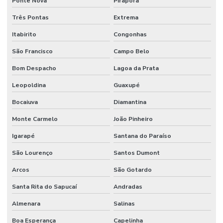
Ponte Nova
Pirapora
Três Pontas
Extrema
Itabirito
Congonhas
São Francisco
Campo Belo
Bom Despacho
Lagoa da Prata
Leopoldina
Guaxupé
Bocaiuva
Diamantina
Monte Carmelo
João Pinheiro
Igarapé
Santana do Paraíso
São Lourenço
Santos Dumont
Arcos
São Gotardo
Santa Rita do Sapucaí
Andradas
Almenara
Salinas
Boa Esperança
Capelinha