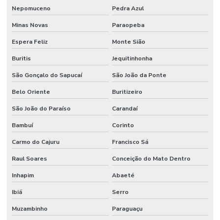
Nepomuceno
Pedra Azul
Minas Novas
Paraopeba
Espera Feliz
Monte Sião
Buritis
Jequitinhonha
São Gonçalo do Sapucaí
São João da Ponte
Belo Oriente
Buritizeiro
São João do Paraíso
Carandaí
Bambuí
Corinto
Carmo do Cajuru
Francisco Sá
Raul Soares
Conceição do Mato Dentro
Inhapim
Abaeté
Ibiá
Serro
Muzambinho
Paraguaçu