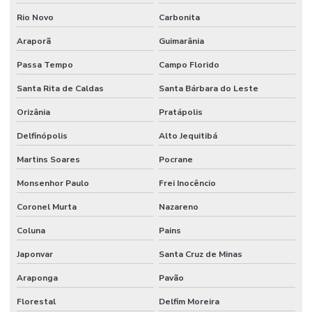
Rio Novo
Carbonita
Araporã
Guimarânia
Passa Tempo
Campo Florido
Santa Rita de Caldas
Santa Bárbara do Leste
Orizânia
Pratápolis
Delfinópolis
Alto Jequitibá
Martins Soares
Pocrane
Monsenhor Paulo
Frei Inocêncio
Coronel Murta
Nazareno
Coluna
Pains
Japonvar
Santa Cruz de Minas
Araponga
Pavão
Florestal
Delfim Moreira