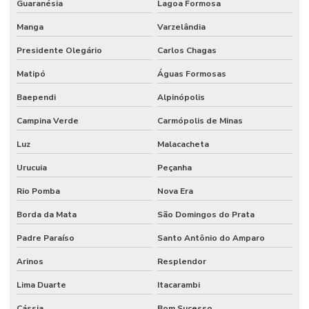
Guaranésia
Lagoa Formosa
Manga
Varzelândia
Presidente Olegário
Carlos Chagas
Matipó
Águas Formosas
Baependi
Alpinópolis
Campina Verde
Carmópolis de Minas
Luz
Malacacheta
Urucuia
Peçanha
Rio Pomba
Nova Era
Borda da Mata
São Domingos do Prata
Padre Paraíso
Santo Antônio do Amparo
Arinos
Resplendor
Lima Duarte
Itacarambi
Cássia
Bom Sucesso