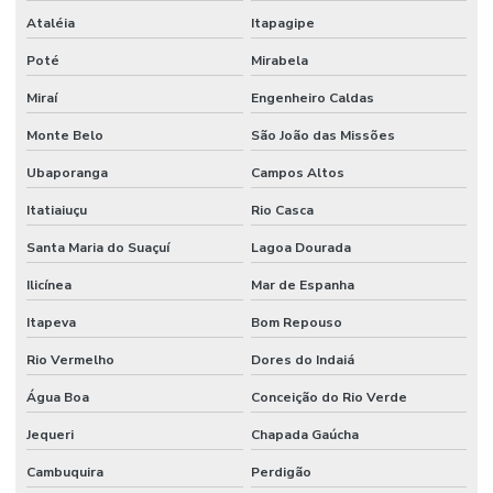
Ataléia
Itapagipe
Poté
Mirabela
Miraí
Engenheiro Caldas
Monte Belo
São João das Missões
Ubaporanga
Campos Altos
Itatiaiuçu
Rio Casca
Santa Maria do Suaçuí
Lagoa Dourada
Ilicínea
Mar de Espanha
Itapeva
Bom Repouso
Rio Vermelho
Dores do Indaiá
Água Boa
Conceição do Rio Verde
Jequeri
Chapada Gaúcha
Cambuquira
Perdigão