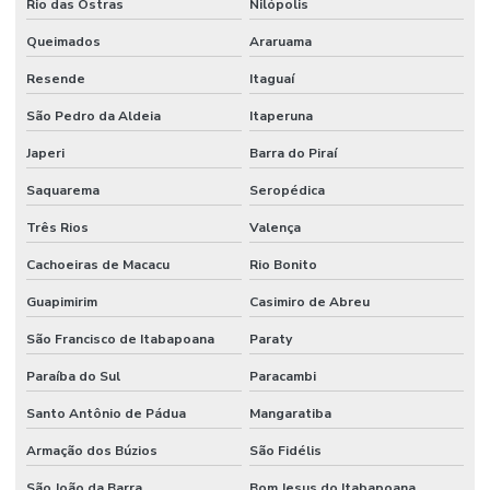
Rio das Ostras
Nilópolis
Queimados
Araruama
Resende
Itaguaí
São Pedro da Aldeia
Itaperuna
Japeri
Barra do Piraí
Saquarema
Seropédica
Três Rios
Valença
Cachoeiras de Macacu
Rio Bonito
Guapimirim
Casimiro de Abreu
São Francisco de Itabapoana
Paraty
Paraíba do Sul
Paracambi
Santo Antônio de Pádua
Mangaratiba
Armação dos Búzios
São Fidélis
São João da Barra
Bom Jesus do Itabapoana