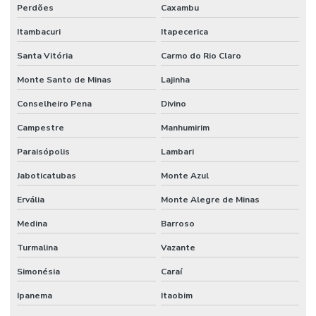
Perdões
Caxambu
Itambacuri
Itapecerica
Santa Vitória
Carmo do Rio Claro
Monte Santo de Minas
Lajinha
Conselheiro Pena
Divino
Campestre
Manhumirim
Paraisópolis
Lambari
Jaboticatubas
Monte Azul
Ervália
Monte Alegre de Minas
Medina
Barroso
Turmalina
Vazante
Simonésia
Caraí
Ipanema
Itaobim