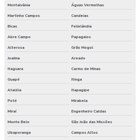
Montalvânia
Águas Vermelhas
Martinho Campos
Candeias
Bicas
Felixlândia
Abre Campo
Papagaios
Alterosa
Grão Mogol
Joaíma
Areado
Itaguara
Carmo de Minas
Guapé
Itinga
Ataléia
Itapagipe
Poté
Mirabela
Miraí
Engenheiro Caldas
Monte Belo
São João das Missões
Ubaporanga
Campos Altos