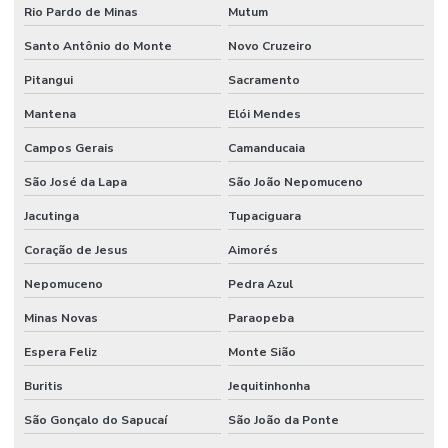
Rio Pardo de Minas
Mutum
Santo Antônio do Monte
Novo Cruzeiro
Pitangui
Sacramento
Mantena
Elói Mendes
Campos Gerais
Camanducaia
São José da Lapa
São João Nepomuceno
Jacutinga
Tupaciguara
Coração de Jesus
Aimorés
Nepomuceno
Pedra Azul
Minas Novas
Paraopeba
Espera Feliz
Monte Sião
Buritis
Jequitinhonha
São Gonçalo do Sapucaí
São João da Ponte