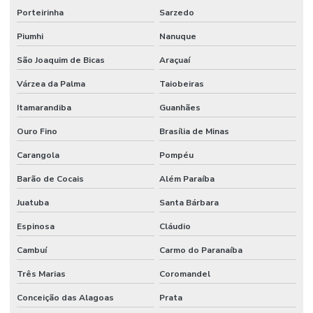
Porteirinha
Sarzedo
Piumhi
Nanuque
São Joaquim de Bicas
Araçuaí
Várzea da Palma
Taiobeiras
Itamarandiba
Guanhães
Ouro Fino
Brasília de Minas
Carangola
Pompéu
Barão de Cocais
Além Paraíba
Juatuba
Santa Bárbara
Espinosa
Cláudio
Cambuí
Carmo do Paranaíba
Três Marias
Coromandel
Conceição das Alagoas
Prata