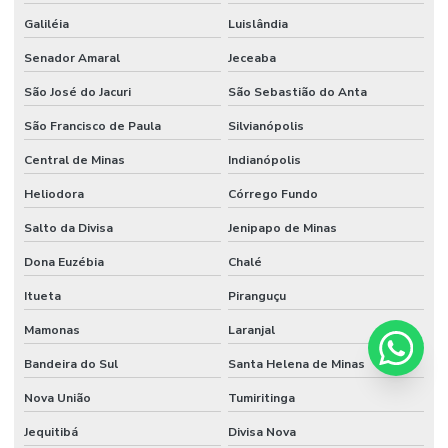
Galiléia
Luislândia
Senador Amaral
Jeceaba
São José do Jacuri
São Sebastião do Anta
São Francisco de Paula
Silvianópolis
Central de Minas
Indianópolis
Heliodora
Córrego Fundo
Salto da Divisa
Jenipapo de Minas
Dona Euzébia
Chalé
Itueta
Piranguçu
Mamonas
Laranjal
Bandeira do Sul
Santa Helena de Minas
Nova União
Tumiritinga
Jequitibá
Divisa Nova