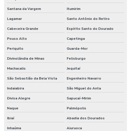
Santana da Vargem
Itumirim
Lagamar
Santo Antônio do Retiro
Cabeceira Grande
Espírito Santo do Dourado
Pouso Alto
Capetinga
Periquito
Guarda-Mor
Divinolândia de Minas
Felisburgo
Machacalis
Jequitaí
São Sebastião da Bela Vista
Engenheiro Navarro
Indaiabira
São Miguel do Anta
Divisa Alegre
Sapucaí-Mirim
Naque
Palmópolis
Ibiaí
Abadia dos Dourados
Inhaúma
Aiuruoca