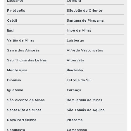
Lassance
Coimbra
Pintópolis
São João do Oriente
Catuji
Santana de Pirapama
Ijaci
Imbé de Minas
Varjão de Minas
Luisburgo
Serra dos Aimorés
Alfredo Vasconcelos
São Thomé das Letras
Alpercata
Montezuma
Riachinho
Dionísio
Estrela do Sul
Iguatama
Careaçu
São Vicente de Minas
Bom Jardim de Minas
Santa Rita de Minas
São Tomás de Aquino
Nova Porteirinha
Piracema
Conquista
Comercinho