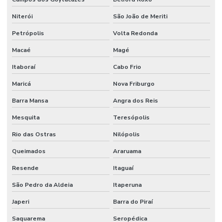
Niterói
São João de Meriti
Petrópolis
Volta Redonda
Macaé
Magé
Itaboraí
Cabo Frio
Maricá
Nova Friburgo
Barra Mansa
Angra dos Reis
Mesquita
Teresópolis
Rio das Ostras
Nilópolis
Queimados
Araruama
Resende
Itaguaí
São Pedro da Aldeia
Itaperuna
Japeri
Barra do Piraí
Saquarema
Seropédica