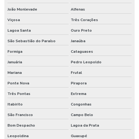
João Monlevade
Alfenas
Viçosa
Três Corações
Lagoa Santa
Ouro Preto
São Sebastião do Paraíso
Janaúba
Formiga
Cataguases
Januária
Pedro Leopoldo
Mariana
Frutal
Ponte Nova
Pirapora
Três Pontas
Extrema
Itabirito
Congonhas
São Francisco
Campo Belo
Bom Despacho
Lagoa da Prata
Leopoldina
Guaxupé