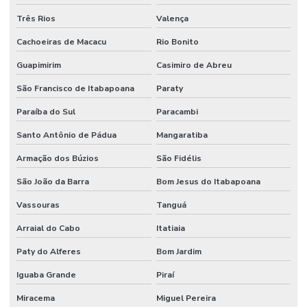
Três Rios
Valença
Cachoeiras de Macacu
Rio Bonito
Guapimirim
Casimiro de Abreu
São Francisco de Itabapoana
Paraty
Paraíba do Sul
Paracambi
Santo Antônio de Pádua
Mangaratiba
Armação dos Búzios
São Fidélis
São João da Barra
Bom Jesus do Itabapoana
Vassouras
Tanguá
Arraial do Cabo
Itatiaia
Paty do Alferes
Bom Jardim
Iguaba Grande
Piraí
Miracema
Miguel Pereira