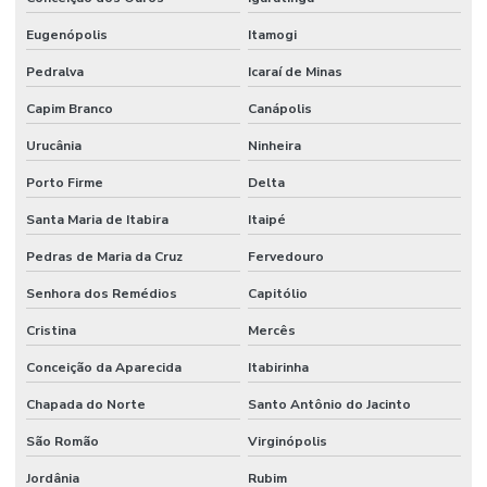
Eugenópolis
Itamogi
Pedralva
Icaraí de Minas
Capim Branco
Canápolis
Urucânia
Ninheira
Porto Firme
Delta
Santa Maria de Itabira
Itaipé
Pedras de Maria da Cruz
Fervedouro
Senhora dos Remédios
Capitólio
Cristina
Mercês
Conceição da Aparecida
Itabirinha
Chapada do Norte
Santo Antônio do Jacinto
São Romão
Virginópolis
Jordânia
Rubim