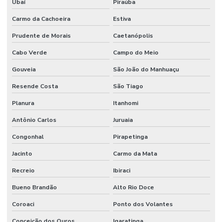
Ubaí
Piraúba
Carmo da Cachoeira
Estiva
Prudente de Morais
Caetanópolis
Cabo Verde
Campo do Meio
Gouveia
São João do Manhuaçu
Resende Costa
São Tiago
Planura
Itanhomi
Antônio Carlos
Juruaia
Congonhal
Pirapetinga
Jacinto
Carmo da Mata
Recreio
Ibiraci
Bueno Brandão
Alto Rio Doce
Coroaci
Ponto dos Volantes
Conceição dos Ouros
Igaratinga