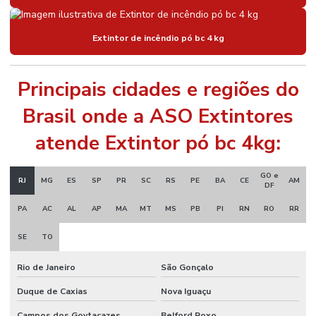
Extintor de incêndio pó bc 4 kg
Principais cidades e regiões do
Brasil onde a ASO Extintores
atende Extintor pó bc 4kg:
GO e
RJ
MG
ES
SP
PR
SC
RS
PE
BA
CE
AM
DF
PA
AC
AL
AP
MA
MT
MS
PB
PI
RN
RO
RR
SE
TO
Rio de Janeiro
São Gonçalo
Duque de Caxias
Nova Iguaçu
Campos dos Goytacazes
Belford Roxo