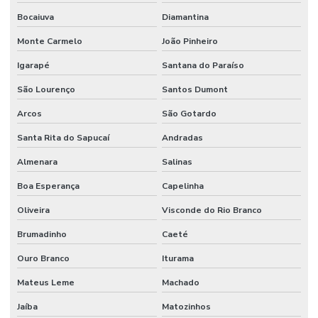
Bocaiuva
Diamantina
Monte Carmelo
João Pinheiro
Igarapé
Santana do Paraíso
São Lourenço
Santos Dumont
Arcos
São Gotardo
Santa Rita do Sapucaí
Andradas
Almenara
Salinas
Boa Esperança
Capelinha
Oliveira
Visconde do Rio Branco
Brumadinho
Caeté
Ouro Branco
Iturama
Mateus Leme
Machado
Jaíba
Matozinhos