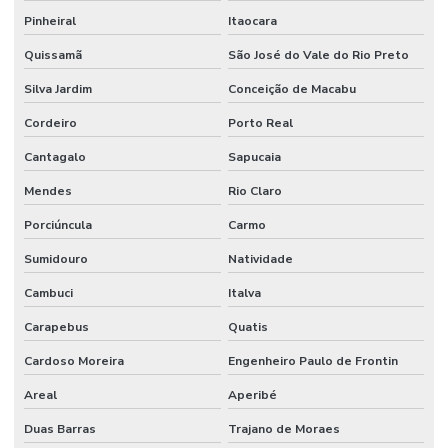
Pinheiral
Itaocara
Quissamã
São José do Vale do Rio Preto
Silva Jardim
Conceição de Macabu
Cordeiro
Porto Real
Cantagalo
Sapucaia
Mendes
Rio Claro
Porciúncula
Carmo
Sumidouro
Natividade
Cambuci
Italva
Carapebus
Quatis
Cardoso Moreira
Engenheiro Paulo de Frontin
Areal
Aperibé
Duas Barras
Trajano de Moraes