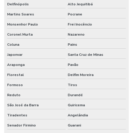
Delfinópolis
Alto Jequitibá
Martins Soares
Pocrane
Monsenhor Paulo
Frei Inocêncio
Coronel Murta
Nazareno
Coluna
Pains
Japonvar
Santa Cruz de Minas
Araponga
Pavão
Florestal
Delfim Moreira
Formoso
Tiros
Reduto
Durandé
São José da Barra
Guiricema
Tiradentes
Angelândia
Senador Firmino
Guarani