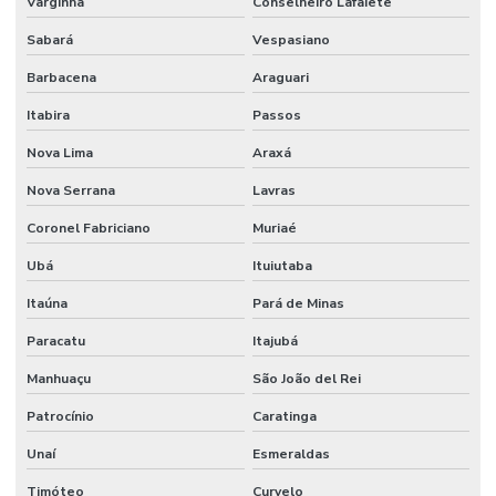
Varginha
Conselheiro Lafaiete
Sabará
Vespasiano
Barbacena
Araguari
Itabira
Passos
Nova Lima
Araxá
Nova Serrana
Lavras
Coronel Fabriciano
Muriaé
Ubá
Ituiutaba
Itaúna
Pará de Minas
Paracatu
Itajubá
Manhuaçu
São João del Rei
Patrocínio
Caratinga
Unaí
Esmeraldas
Timóteo
Curvelo