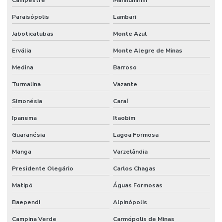
Campestre
Manhumirim
Paraisópolis
Lambari
Jaboticatubas
Monte Azul
Ervália
Monte Alegre de Minas
Medina
Barroso
Turmalina
Vazante
Simonésia
Caraí
Ipanema
Itaobim
Guaranésia
Lagoa Formosa
Manga
Varzelândia
Presidente Olegário
Carlos Chagas
Matipó
Águas Formosas
Baependi
Alpinópolis
Campina Verde
Carmópolis de Minas