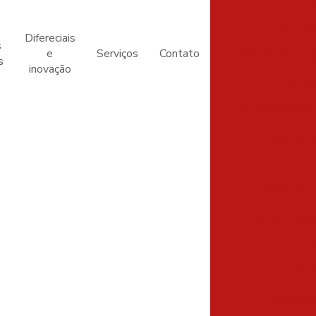
Extint
Extintor d
Difereciais
s
e
Serviços
Contato
Extintor de inc
s
inovação
Extintor 
Extintor de pó 
Extintor d
Extintor
Extintor s
Extintor sob
Extinto
Extintor
Extintor