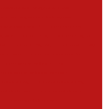
presas que fazem recarga de extintores
uicho para mangueira de incêndio regulável
de água pressurizada 10l
Extintor de co2 4kg
kg valor
Extintor co2 6kg
Extintor co2 6kg 5bc
novo
Extintor co2 6kg preço
Extintor de co2 preço
 de co2 valor
Extintor para cozinha industrial
Extintor espuma mecânica 50 litros
intor de espuma mecânica sobre rodas 40b
e incêndio abc 4kg
Extintor de incêndio abc 6kg
 incêndio abc preço
Extintor de incêndio de co2
Extintor de incêndio co2 valor