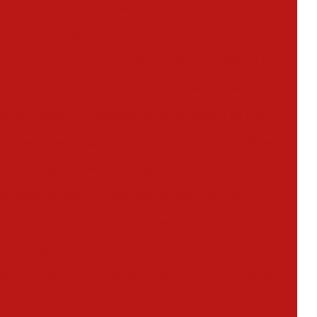
tores em são paulo
Fábrica de extintores
xtintores em são paulo
Fabricante de extintores
xtintores abc
Fabricante de extintores em são paulo
de extintores co2
Fornecedores de extintores sp
me de incêndio
Instalação central de alarme de incêndio
drantes
Instalação de sistema de alarme de incêndio
ra renovação de avcb
Mangueira de hidrante
de hidrante preço
Mangueira de hidrante valor
extintores
Preço de extintores para comércio
intores de incêndio
Preço recarga de extintores
te a incêndio
Projeto de combate a incêndio e pânico
Projeto de combate a incêndio preço