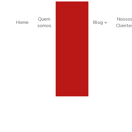
Cilindros em
Geral
Quem
Nosso
Home
Blog
Extintor Chá
somos
Cliente
Revelação
Extintores
Mangueiras
e Hidrantes
Placas de
Extintores e
Rotas de
Fuga