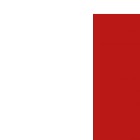
Alugu
Aluguel de ext
Clcb corpo de bomb
Emissão de 
Empresa dis
Empresa de e
Emp
Empresa de insta
Empresa para r
Empresas de alugue
Empr