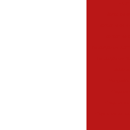
Extin
Fábrica de e
Fabricante de e
Fabricantes 
Instalação de alar
Instalação de hi
Laudo pa
Mangueira 
Preço de 
Preço de ext
Projeto de comba