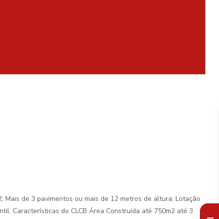
o de prevenção e combate a incêndio e pânico
intor de incêndio
Recarga de extintores ipiranga sp
e extintores preço
Recarga de extintores sp
 de extintores valor
Renovação avcb valor
 Mais de 3 pavimentos ou mais de 12 metros de altura; Lotação
ntil. Características do CLCB Área Construída até 750m2 até 3