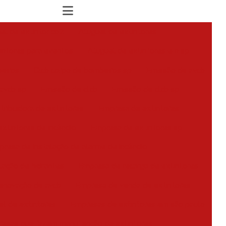
el de extintor co2
Aluguel de extintores
intores para eventos
Aluguel de extintores em sp
eiros
Clcb corpo de bombeiros sp
Emissão de avcb
avcb sp
Emissão de clcb
Emissão de clcb sp
tribuidora de extintores
Empresa de extintores
xtintores de incêndio
Empresa de extintores sp
resa de instalação de alarme de incêndio
lação de hidrantes
Empresa de recarga de extintores
enovação de avcb
Empresa de venda de extintores
l de extintores
Empresas de extintores em são paulo
esas que fazem manutenção de extintores