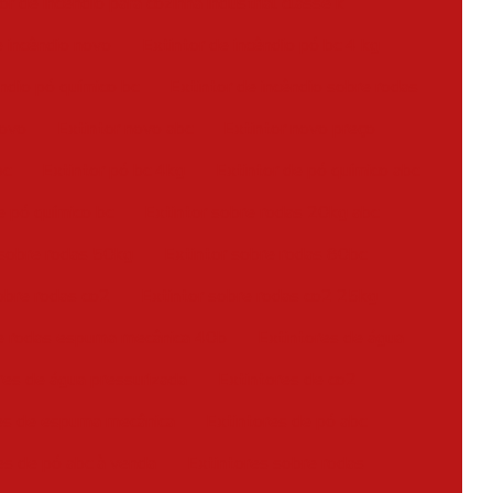
or de incêndio para cozinha industrial classe k
e incêndio novo
Extintor de incêndio pó bc 4 kg
êndio pó químico bc
Extintor de incêndio sobre rodas
novo
Extintor novo abc
Extintor novo preço
bc
Extintor pó bc 4kg
Extintor de pó químico abc
e pó químico bc
Extintor sobre rodas 20kg abc
 sobre rodas 50kg
Extintor sobre rodas 80bc
obre rodas co2
Extintor sobre rodas co2 25kg
re rodas espuma mecânica 40b
Extintores de água
res de água pressurizada
Extintores de co2
es de espuma mecânica
Extintores de pó abc
es de pó abc à venda
Extintores sobre rodas