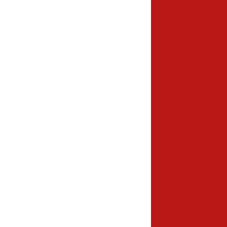
Em
Esg
Extintor 
Extintor co2 6 
Extintor co2 6kg 
Extintor
Ext
Extintor d
Extintor de