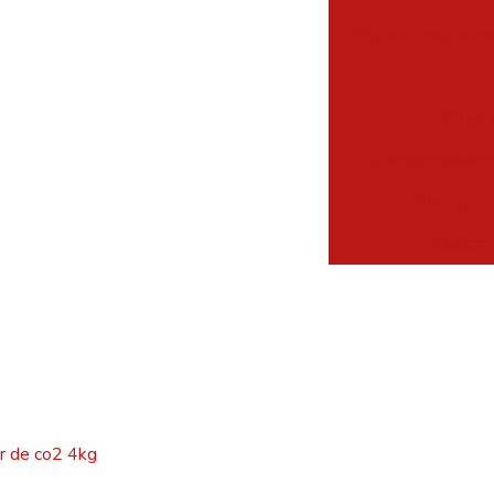
Projeto de comba
Projet
Recarga de ext
Recarga d
Recarga