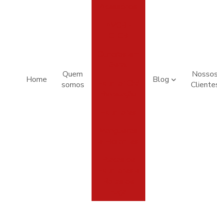
Acessórios
AVCB -
CLCB
Cilindros em
Geral
Quem
Nosso
Home
Blog
Extintor Chá
somos
Cliente
Revelação
Extintores
Mangueiras
e Hidrantes
Placas de
Extintores e
Rotas de
Fuga