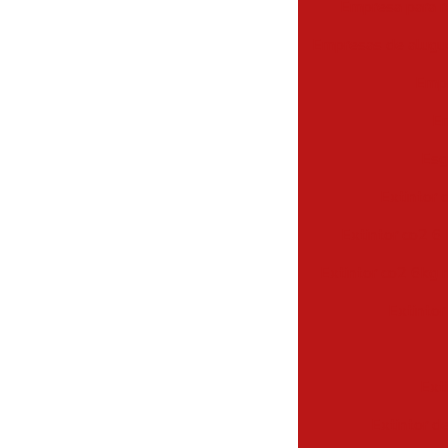
Empresa para r
Empresas de alugue
Empr
Em
Esg
Extintor 
Extintor co2 6 
Extintor co2 6kg 
Extintor
Ext
Extintor d