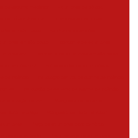
es de espuma mecânica
Extintores de pó abc
es de pó abc à venda
Extintores sobre rodas
tores em são paulo
Fábrica de extintores
xtintores em são paulo
Fabricante de extintores
xtintores abc
Fabricante de extintores em são paulo
de extintores co2
Fornecedores de extintores sp
me de incêndio
Instalação central de alarme de incêndio
drantes
Instalação de sistema de alarme de incêndio
ra renovação de avcb
Mangueira de hidrante
de hidrante preço
Mangueira de hidrante valor
extintores
Preço de extintores para comércio
intores de incêndio
Preço recarga de extintores