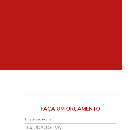
te a incêndio
Projeto de combate a incêndio e pânico
Projeto de combate a incêndio preço
o de prevenção e combate a incêndio e pânico
intor de incêndio
Recarga de extintores ipiranga sp
e extintores preço
Recarga de extintores sp
 de extintores valor
Renovação avcb valor
FAÇA UM ORÇAMENTO
Digite seu nome