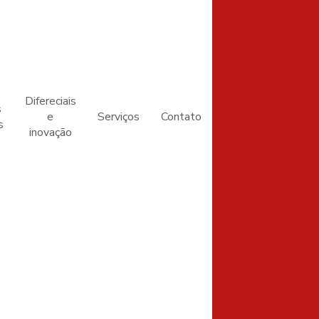
Extintor de
Extint
Extintor d
Difereciais
s
e
Serviços
Contato
Extintor de inc
s
inovação
Extintor 
Extintor de pó 
Extintor d
Extintor
Extintor s
Extintor sob
Extinto