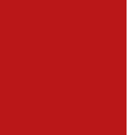
 incêndio abc preço
Extintor de incêndio de co2
Extintor de incêndio co2 valor
or de incêndio para cozinha industrial classe k
e incêndio novo
Extintor de incêndio pó bc 4 kg
êndio pó químico bc
Extintor de incêndio sobre rodas
novo
Extintor novo abc
Extintor novo preço
bc
Extintor pó bc 4kg
Extintor de pó químico abc
e pó químico bc
Extintor sobre rodas 20kg abc
 sobre rodas 50kg
Extintor sobre rodas 80bc
obre rodas co2
Extintor sobre rodas co2 25kg
re rodas espuma mecânica 40b
Extintores de água
res de água pressurizada
Extintores de co2