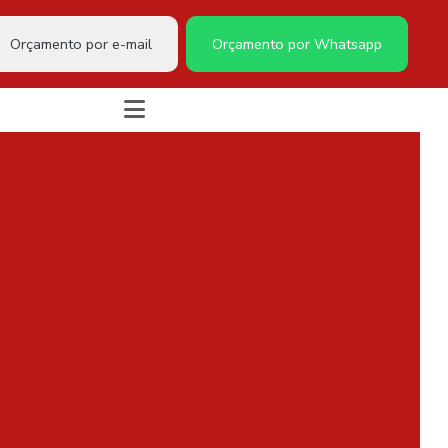
Orçamento por e-mail
Orçamento por Whatsapp
el de extintor co2
Aluguel de extintores
intores para eventos
Aluguel de extintores em sp
eiros
Clcb corpo de bombeiros sp
Emissão de avcb
avcb sp
Emissão de clcb
Emissão de clcb sp
tribuidora de extintores
Empresa de extintores
xtintores de incêndio
Empresa de extintores sp
resa de instalação de alarme de incêndio
lação de hidrantes
Empresa de recarga de extintores