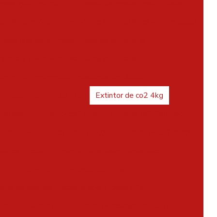
enovação de avcb
Empresa de venda de extintores
l de extintores
Empresas de extintores em são paulo
esas que fazem manutenção de extintores
presas que fazem recarga de extintores
uicho para mangueira de incêndio regulável
de água pressurizada 10l
Extintor de co2 4kg
kg valor
Extintor co2 6kg
Extintor co2 6kg 5bc
novo
Extintor co2 6kg preço
Extintor de co2 preço
 de co2 valor
Extintor para cozinha industrial
Extintor espuma mecânica 50 litros
intor de espuma mecânica sobre rodas 40b
e incêndio abc 4kg
Extintor de incêndio abc 6kg