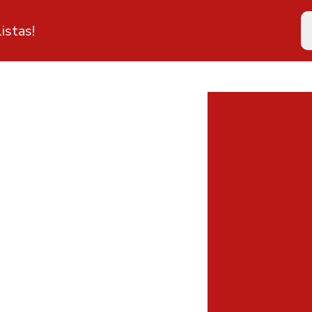
istas!
Alugu
Aluguel de ext
Clcb corpo de bomb
Emissão de 
Empresa dis
Empresa de e
Emp
Empresa de insta