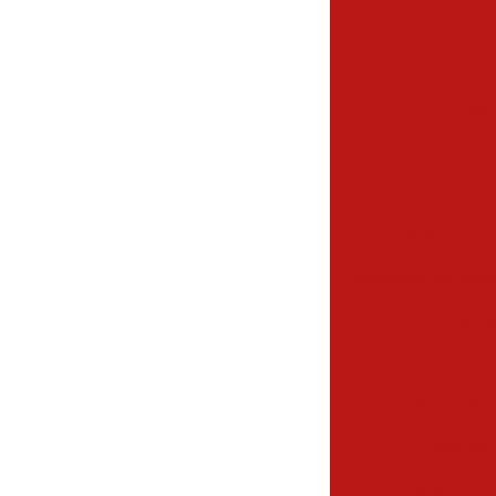
Extintor
Extintor
Extin
Fábrica de e
Fabricante de e
Fabricantes 
Instalação de alar
Instalação de hi
Laudo pa
Mangueira 
Preço de 
Preço de ext