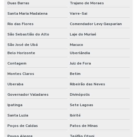
Duas Barras
Trajano de Moraes
Santa Maria Madalena
Varre-Sai
Rio das Flores
Comendador Levy Gasparian
São Sebastião do Alto
Laje do Muriaé
São José de Ubá
Macuco
Belo Horizonte
Uberlândia
Contagem
Juiz de Fora
Montes Claros
Betim
Uberaba
Ribeirão das Neves
Governador Valadares
Divinópolis
Ipatinga
Sete Lagoas
Santa Luzia
Ibirité
Poços de Caldas
Patos de Minas
Pouso Alegre
Teófilo Otoni