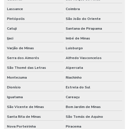
Lassance
Coimbra
Pintópolis
São João do Oriente
Catuji
Santana de Pirapama
Ijaci
Imbé de Minas
Varjão de Minas
Luisburgo
Serra dos Aimorés
Alfredo Vasconcelos
São Thomé das Letras
Alpercata
Montezuma
Riachinho
Dionísio
Estrela do Sul
Iguatama
Careaçu
São Vicente de Minas
Bom Jardim de Minas
Santa Rita de Minas
São Tomás de Aquino
Nova Porteirinha
Piracema