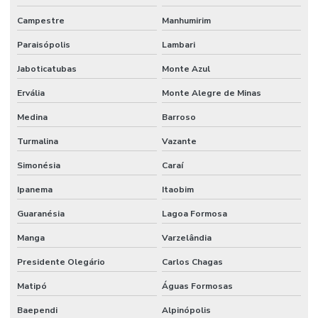
Campestre
Manhumirim
Paraisópolis
Lambari
Jaboticatubas
Monte Azul
Ervália
Monte Alegre de Minas
Medina
Barroso
Turmalina
Vazante
Simonésia
Caraí
Ipanema
Itaobim
Guaranésia
Lagoa Formosa
Manga
Varzelândia
Presidente Olegário
Carlos Chagas
Matipó
Águas Formosas
Baependi
Alpinópolis