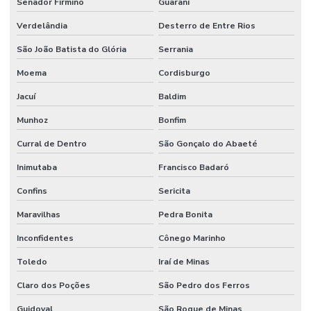
Senador Firmino
Guarani
Verdelândia
Desterro de Entre Rios
São João Batista do Glória
Serrania
Moema
Cordisburgo
Jacuí
Baldim
Munhoz
Bonfim
Curral de Dentro
São Gonçalo do Abaeté
Inimutaba
Francisco Badaró
Confins
Sericita
Maravilhas
Pedra Bonita
Inconfidentes
Cônego Marinho
Toledo
Iraí de Minas
Claro dos Poções
São Pedro dos Ferros
Guidoval
São Roque de Minas