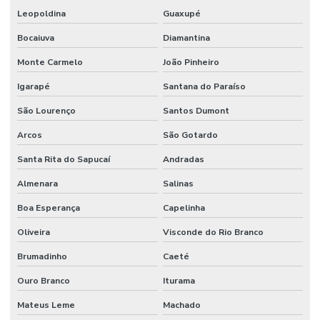
Leopoldina
Guaxupé
Bocaiuva
Diamantina
Monte Carmelo
João Pinheiro
Igarapé
Santana do Paraíso
São Lourenço
Santos Dumont
Arcos
São Gotardo
Santa Rita do Sapucaí
Andradas
Almenara
Salinas
Boa Esperança
Capelinha
Oliveira
Visconde do Rio Branco
Brumadinho
Caeté
Ouro Branco
Iturama
Mateus Leme
Machado