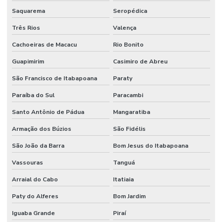
Saquarema
Seropédica
Três Rios
Valença
Cachoeiras de Macacu
Rio Bonito
Guapimirim
Casimiro de Abreu
São Francisco de Itabapoana
Paraty
Paraíba do Sul
Paracambi
Santo Antônio de Pádua
Mangaratiba
Armação dos Búzios
São Fidélis
São João da Barra
Bom Jesus do Itabapoana
Vassouras
Tanguá
Arraial do Cabo
Itatiaia
Paty do Alferes
Bom Jardim
Iguaba Grande
Piraí