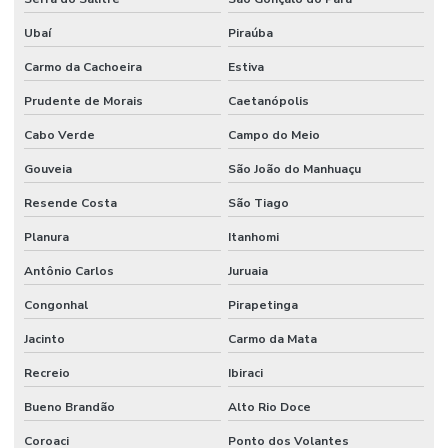
Ubaí
Piraúba
Carmo da Cachoeira
Estiva
Prudente de Morais
Caetanópolis
Cabo Verde
Campo do Meio
Gouveia
São João do Manhuaçu
Resende Costa
São Tiago
Planura
Itanhomi
Antônio Carlos
Juruaia
Congonhal
Pirapetinga
Jacinto
Carmo da Mata
Recreio
Ibiraci
Bueno Brandão
Alto Rio Doce
Coroaci
Ponto dos Volantes