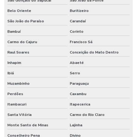
São Gonçalo do Sapucaí
São João da Ponte
Belo Oriente
Buritizeiro
São João do Paraíso
Carandaí
Bambuí
Corinto
Carmo do Cajuru
Francisco Sá
Raul Soares
Conceição do Mato Dentro
Inhapim
Abaeté
Ibiá
Serro
Muzambinho
Paraguaçu
Perdões
Caxambu
Itambacuri
Itapecerica
Santa Vitória
Carmo do Rio Claro
Monte Santo de Minas
Lajinha
Conselheiro Pena
Divino