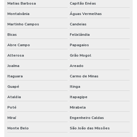
Matias Barbosa
Capitão Enéas
Montalvânia
Águas Vermelhas
Martinho Campos
Candeias
Bicas
Felixlândia
Abre Campo
Papagaios
Alterosa
Grão Mogol
Joaíma
Areado
Itaguara
Carmo de Minas
Guapé
Itinga
Ataléia
Itapagipe
Poté
Mirabela
Miraí
Engenheiro Caldas
Monte Belo
São João das Missões