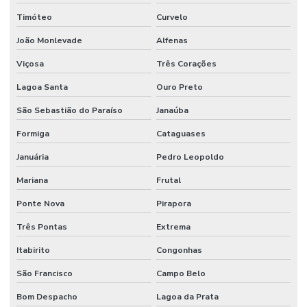
Timóteo
Curvelo
João Monlevade
Alfenas
Viçosa
Três Corações
Lagoa Santa
Ouro Preto
São Sebastião do Paraíso
Janaúba
Formiga
Cataguases
Januária
Pedro Leopoldo
Mariana
Frutal
Ponte Nova
Pirapora
Três Pontas
Extrema
Itabirito
Congonhas
São Francisco
Campo Belo
Bom Despacho
Lagoa da Prata