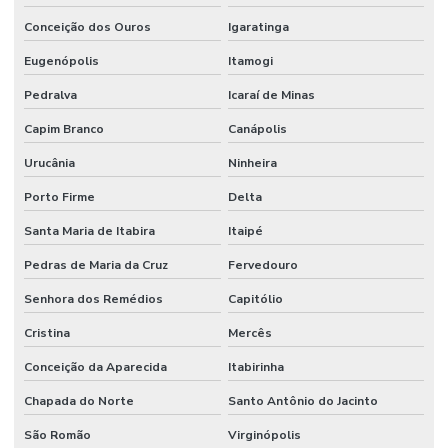
Conceição dos Ouros
Igaratinga
Eugenópolis
Itamogi
Pedralva
Icaraí de Minas
Capim Branco
Canápolis
Urucânia
Ninheira
Porto Firme
Delta
Santa Maria de Itabira
Itaipé
Pedras de Maria da Cruz
Fervedouro
Senhora dos Remédios
Capitólio
Cristina
Mercês
Conceição da Aparecida
Itabirinha
Chapada do Norte
Santo Antônio do Jacinto
São Romão
Virginópolis