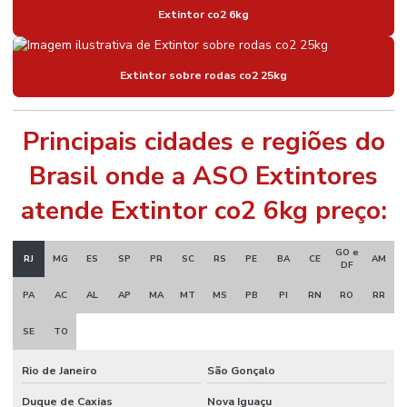
Extintor co2 6kg
Extintor sobre rodas co2 25kg
Principais cidades e regiões do
Brasil onde a ASO Extintores
atende Extintor co2 6kg preço:
GO e
RJ
MG
ES
SP
PR
SC
RS
PE
BA
CE
AM
DF
PA
AC
AL
AP
MA
MT
MS
PB
PI
RN
RO
RR
SE
TO
Rio de Janeiro
São Gonçalo
Duque de Caxias
Nova Iguaçu