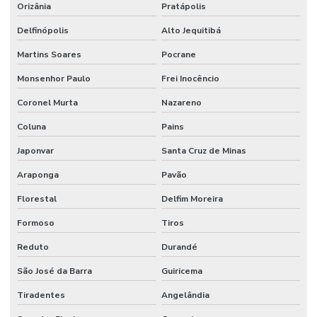
Orizânia
Pratápolis
Delfinópolis
Alto Jequitibá
Martins Soares
Pocrane
Monsenhor Paulo
Frei Inocêncio
Coronel Murta
Nazareno
Coluna
Pains
Japonvar
Santa Cruz de Minas
Araponga
Pavão
Florestal
Delfim Moreira
Formoso
Tiros
Reduto
Durandé
São José da Barra
Guiricema
Tiradentes
Angelândia