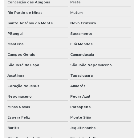
Conceição das Alagoas
Prata
Rio Pardo de Minas
Mutum
Santo Antônio do Monte
Novo Cruzeiro
Pitangui
Sacramento
Mantena
Elói Mendes
Campos Gerais
Camanducaia
São José da Lapa
São João Nepomuceno
Jacutinga
Tupaciguara
Coração de Jesus
Aimorés
Nepomuceno
Pedra Azul
Minas Novas
Paraopeba
Espera Feliz
Monte Sião
Buritis
Jequitinhonha