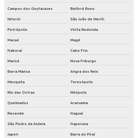
Campos dos Goytacazes
Belford Roxo
Niterói
São João de Meriti
Petrópolis
Volta Redonda
Macaé
Magé
Itaboraí
Cabo Frio
Maricá
Nova Friburgo
Barra Mansa
Angra dos Reis
Mesquita
Teresópolis
Rio das Ostras
Nilópolis
Queimados
Araruama
Resende
Itaguaí
São Pedro da Aldeia
Itaperuna
Japeri
Barra do Piraí