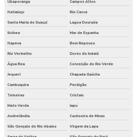
Ubaporanga
Campos Altos
Itatiaiuçu
Rio Casca
Santa Maria do Suaçuí
Lagoa Dourada
Ilicínea
Mar de Espanha
Itapeva
Bom Repouso
Rio Vermelho
Dores do Indaiá
Água Boa
Conceição do Rio Verde
Jequeri
Chapada Gaúcha
Cambuquira
Perdigão
Teixeiras
Cristais
Mato Verde
Iapu
Andrelândia
Cachoeira de Minas
São Gonçalo do Rio Abaixo
Virgem da Lapa
Serra do Salitre
São Gonçalo do Pará