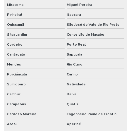
Miracema
Miguel Pereira
Pinheiral
Itaocara
Quissamã
São José do Vale do Rio Preto
Silva Jardim
Conceição de Macabu
Cordeiro
Porto Real
Cantagalo
Sapucaia
Mendes
Rio Claro
Porciúncula
Carmo
Sumidouro
Natividade
Cambuci
Italva
Carapebus
Quatis
Cardoso Moreira
Engenheiro Paulo de Frontin
Areal
Aperibé