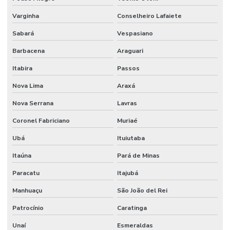
Varginha
Conselheiro Lafaiete
Sabará
Vespasiano
Barbacena
Araguari
Itabira
Passos
Nova Lima
Araxá
Nova Serrana
Lavras
Coronel Fabriciano
Muriaé
Ubá
Ituiutaba
Itaúna
Pará de Minas
Paracatu
Itajubá
Manhuaçu
São João del Rei
Patrocínio
Caratinga
Unaí
Esmeraldas