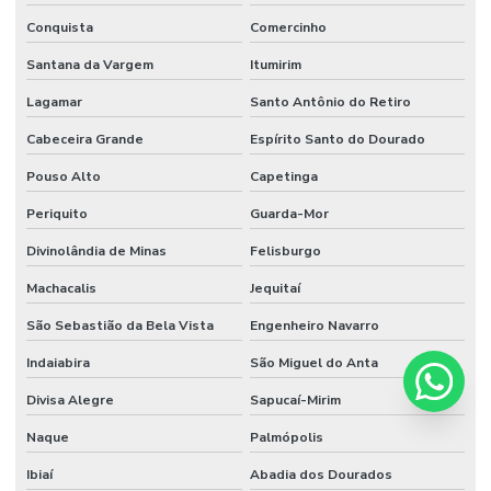
Conquista
Comercinho
Santana da Vargem
Itumirim
Lagamar
Santo Antônio do Retiro
Cabeceira Grande
Espírito Santo do Dourado
Pouso Alto
Capetinga
Periquito
Guarda-Mor
Divinolândia de Minas
Felisburgo
Machacalis
Jequitaí
São Sebastião da Bela Vista
Engenheiro Navarro
Indaiabira
São Miguel do Anta
Divisa Alegre
Sapucaí-Mirim
Naque
Palmópolis
Ibiaí
Abadia dos Dourados