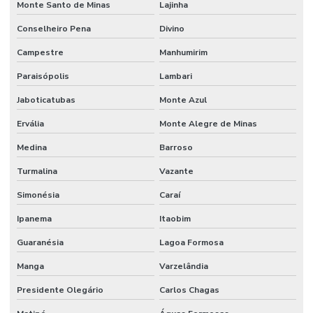
Monte Santo de Minas
Lajinha
Conselheiro Pena
Divino
Campestre
Manhumirim
Paraisópolis
Lambari
Jaboticatubas
Monte Azul
Ervália
Monte Alegre de Minas
Medina
Barroso
Turmalina
Vazante
Simonésia
Caraí
Ipanema
Itaobim
Guaranésia
Lagoa Formosa
Manga
Varzelândia
Presidente Olegário
Carlos Chagas