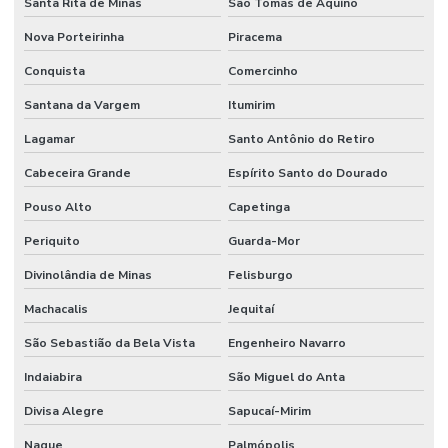
Santa Rita de Minas
São Tomás de Aquino
Nova Porteirinha
Piracema
Conquista
Comercinho
Santana da Vargem
Itumirim
Lagamar
Santo Antônio do Retiro
Cabeceira Grande
Espírito Santo do Dourado
Pouso Alto
Capetinga
Periquito
Guarda-Mor
Divinolândia de Minas
Felisburgo
Machacalis
Jequitaí
São Sebastião da Bela Vista
Engenheiro Navarro
Indaiabira
São Miguel do Anta
Divisa Alegre
Sapucaí-Mirim
Naque
Palmópolis