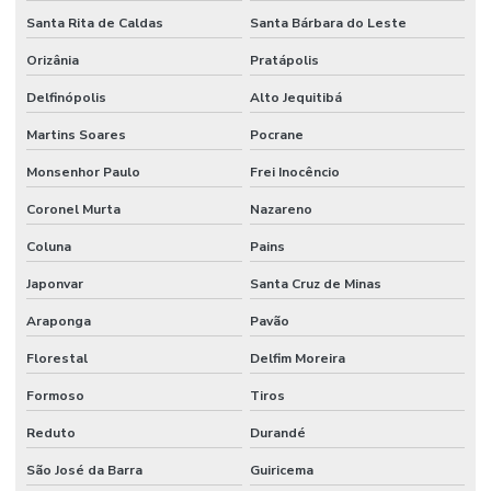
Santa Rita de Caldas
Santa Bárbara do Leste
Orizânia
Pratápolis
Delfinópolis
Alto Jequitibá
Martins Soares
Pocrane
Monsenhor Paulo
Frei Inocêncio
Coronel Murta
Nazareno
Coluna
Pains
Japonvar
Santa Cruz de Minas
Araponga
Pavão
Florestal
Delfim Moreira
Formoso
Tiros
Reduto
Durandé
São José da Barra
Guiricema