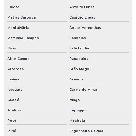
Caldas
Astolfo Dutra
Matias Barbosa
Capitão Enéas
Montalvânia
Águas Vermelhas
Martinho Campos
Candeias
Bicas
Felixlândia
Abre Campo
Papagaios
Alterosa
Grão Mogol
Joaíma
Areado
Itaguara
Carmo de Minas
Guapé
Itinga
Ataléia
Itapagipe
Poté
Mirabela
Miraí
Engenheiro Caldas