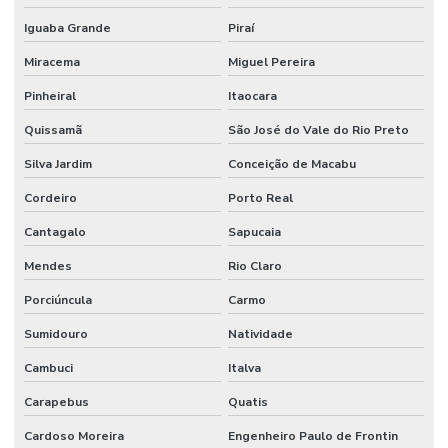
Iguaba Grande
Piraí
Miracema
Miguel Pereira
Pinheiral
Itaocara
Quissamã
São José do Vale do Rio Preto
Silva Jardim
Conceição de Macabu
Cordeiro
Porto Real
Cantagalo
Sapucaia
Mendes
Rio Claro
Porciúncula
Carmo
Sumidouro
Natividade
Cambuci
Italva
Carapebus
Quatis
Cardoso Moreira
Engenheiro Paulo de Frontin