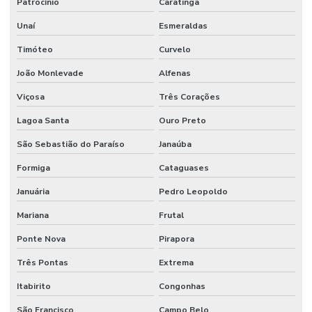
Patrocínio
Caratinga
Unaí
Esmeraldas
Timóteo
Curvelo
João Monlevade
Alfenas
Viçosa
Três Corações
Lagoa Santa
Ouro Preto
São Sebastião do Paraíso
Janaúba
Formiga
Cataguases
Januária
Pedro Leopoldo
Mariana
Frutal
Ponte Nova
Pirapora
Três Pontas
Extrema
Itabirito
Congonhas
São Francisco
Campo Belo