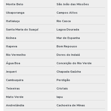
Monte Belo
São João das Missões
Ubaporanga
Campos Altos
Itatiaiuçu
Rio Casca
Santa Maria do Suaçuí
Lagoa Dourada
Ilicínea
Mar de Espanha
Itapeva
Bom Repouso
Rio Vermelho
Dores do Indaiá
Água Boa
Conceição do Rio Verde
Jequeri
Chapada Gaúcha
Cambuquira
Perdigão
Teixeiras
Cristais
Mato Verde
Iapu
Andrelândia
Cachoeira de Minas