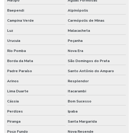
Matipó
Águas Formosas
Baependi
Alpinópolis
Campina Verde
Carmópolis de Minas
Luz
Malacacheta
Urucuia
Peçanha
Rio Pomba
Nova Era
Borda da Mata
São Domingos do Prata
Padre Paraíso
Santo Antônio do Amparo
Arinos
Resplendor
Lima Duarte
Itacarambi
Cássia
Bom Sucesso
Perdizes
Ipaba
Piranga
Santa Margarida
Poço Fundo
Nova Resende