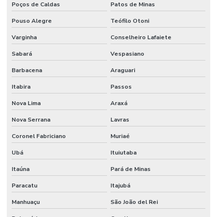
Poços de Caldas
Patos de Minas
Pouso Alegre
Teófilo Otoni
Varginha
Conselheiro Lafaiete
Sabará
Vespasiano
Barbacena
Araguari
Itabira
Passos
Nova Lima
Araxá
Nova Serrana
Lavras
Coronel Fabriciano
Muriaé
Ubá
Ituiutaba
Itaúna
Pará de Minas
Paracatu
Itajubá
Manhuaçu
São João del Rei