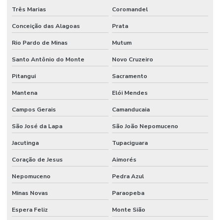
Três Marias
Coromandel
Conceição das Alagoas
Prata
Rio Pardo de Minas
Mutum
Santo Antônio do Monte
Novo Cruzeiro
Pitangui
Sacramento
Mantena
Elói Mendes
Campos Gerais
Camanducaia
São José da Lapa
São João Nepomuceno
Jacutinga
Tupaciguara
Coração de Jesus
Aimorés
Nepomuceno
Pedra Azul
Minas Novas
Paraopeba
Espera Feliz
Monte Sião