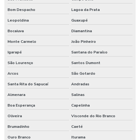
Bom Despacho
Lagoa da Prata
Leopoldina
Guaxupé
Bocaiuva
Diamantina
Monte Carmelo
João Pinheiro
Igarapé
Santana do Paraíso
São Lourenço
Santos Dumont
Arcos
São Gotardo
Santa Rita do Sapucaí
Andradas
Almenara
Salinas
Boa Esperança
Capelinha
Oliveira
Visconde do Rio Branco
Brumadinho
Caeté
Ouro Branco
Iturama