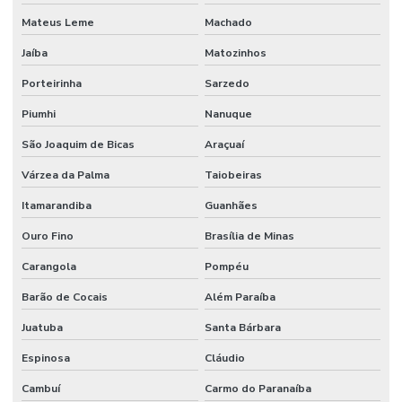
Mateus Leme
Machado
Jaíba
Matozinhos
Porteirinha
Sarzedo
Piumhi
Nanuque
São Joaquim de Bicas
Araçuaí
Várzea da Palma
Taiobeiras
Itamarandiba
Guanhães
Ouro Fino
Brasília de Minas
Carangola
Pompéu
Barão de Cocais
Além Paraíba
Juatuba
Santa Bárbara
Espinosa
Cláudio
Cambuí
Carmo do Paranaíba