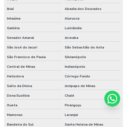
Ibiaí
Abadia dos Dourados
Inhaúma
Aiuruoca
Galiléia
Luislândia
Senador Amaral
Jeceaba
São José do Jacuri
São Sebastião do Anta
São Francisco de Paula
Silvianópolis
Central de Minas
Indianópolis
Heliodora
Córrego Fundo
Salto da Divisa
Jenipapo de Minas
Dona Euzébia
Chalé
Itueta
Piranguçu
Mamonas
Laranjal
Bandeira do Sul
Santa Helena de Minas