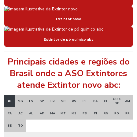
Extintor novo
Extintor de pó químico abc
Principais cidades e regiões do
Brasil onde a ASO Extintores
atende Extintor novo abc:
GO e
RJ
MG
ES
SP
PR
SC
RS
PE
BA
CE
AM
DF
PA
AC
AL
AP
MA
MT
MS
PB
PI
RN
RO
RR
SE
TO