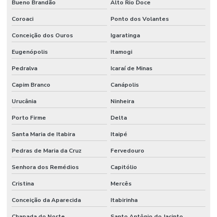
Bueno Brandão
Alto Rio Doce
Coroaci
Ponto dos Volantes
Conceição dos Ouros
Igaratinga
Eugenópolis
Itamogi
Pedralva
Icaraí de Minas
Capim Branco
Canápolis
Urucânia
Ninheira
Porto Firme
Delta
Santa Maria de Itabira
Itaipé
Pedras de Maria da Cruz
Fervedouro
Senhora dos Remédios
Capitólio
Cristina
Mercês
Conceição da Aparecida
Itabirinha
Chapada do Norte
Santo Antônio do Jacinto