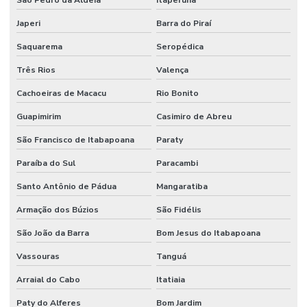
São Pedro da Aldeia
Itaperuna
Japeri
Barra do Piraí
Saquarema
Seropédica
Três Rios
Valença
Cachoeiras de Macacu
Rio Bonito
Guapimirim
Casimiro de Abreu
São Francisco de Itabapoana
Paraty
Paraíba do Sul
Paracambi
Santo Antônio de Pádua
Mangaratiba
Armação dos Búzios
São Fidélis
São João da Barra
Bom Jesus do Itabapoana
Vassouras
Tanguá
Arraial do Cabo
Itatiaia
Paty do Alferes
Bom Jardim