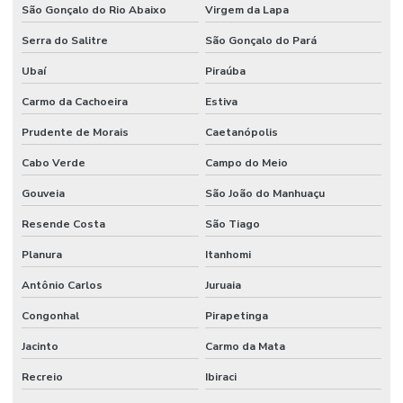
São Gonçalo do Rio Abaixo
Virgem da Lapa
Serra do Salitre
São Gonçalo do Pará
Ubaí
Piraúba
Carmo da Cachoeira
Estiva
Prudente de Morais
Caetanópolis
Cabo Verde
Campo do Meio
Gouveia
São João do Manhuaçu
Resende Costa
São Tiago
Planura
Itanhomi
Antônio Carlos
Juruaia
Congonhal
Pirapetinga
Jacinto
Carmo da Mata
Recreio
Ibiraci