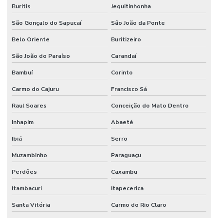
Buritis
Jequitinhonha
São Gonçalo do Sapucaí
São João da Ponte
Belo Oriente
Buritizeiro
São João do Paraíso
Carandaí
Bambuí
Corinto
Carmo do Cajuru
Francisco Sá
Raul Soares
Conceição do Mato Dentro
Inhapim
Abaeté
Ibiá
Serro
Muzambinho
Paraguaçu
Perdões
Caxambu
Itambacuri
Itapecerica
Santa Vitória
Carmo do Rio Claro