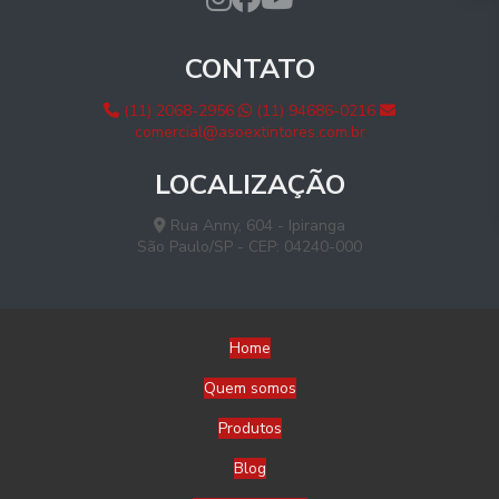
CONTATO
(11) 2068-2956
(11) 94686-0216
comercial@asoextintores.com.br
LOCALIZAÇÃO
Rua Anny, 604 - Ipiranga
São Paulo/SP - CEP: 04240-000
Home
Quem somos
Produtos
Blog