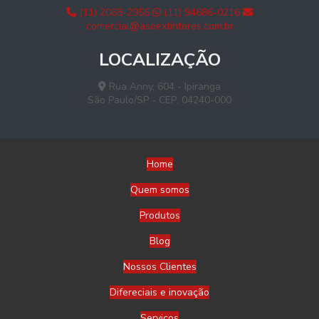
(11) 2068-2956
(11) 94686-0216
comercial@asoextintores.com.br
LOCALIZAÇÃO
Rua Anny, 604 - Ipiranga
São Paulo/SP - CEP: 04240-000
Home
Quem somos
Produtos
Blog
Nossos Clientes
Difereciais e inovação
Serviços