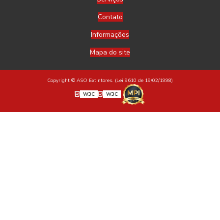
Contato
Informações
Mapa do site
Copyright © ASO Extintores. (Lei 9610 de 19/02/1998)
W3C
W3C