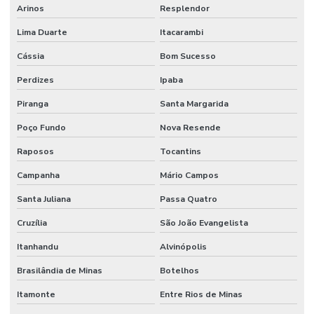
Arinos
Resplendor
Lima Duarte
Itacarambi
Cássia
Bom Sucesso
Perdizes
Ipaba
Piranga
Santa Margarida
Poço Fundo
Nova Resende
Raposos
Tocantins
Campanha
Mário Campos
Santa Juliana
Passa Quatro
Cruzília
São João Evangelista
Itanhandu
Alvinópolis
Brasilândia de Minas
Botelhos
Itamonte
Entre Rios de Minas