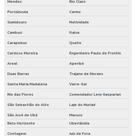
Mendes
Rio Claro
Porciúncula
Carmo
Sumidouro
Natividade
Cambuci
Italva
Carapebus
Quatis
Cardoso Moreira
Engenheiro Paulo de Frontin
Areal
Aperibé
Duas Barras
Trajano de Moraes
Santa Maria Madalena
Varre-Sai
Rio das Flores
Comendador Levy Gasparian
São Sebastião do Alto
Laje do Muriaé
São José de Ubá
Macuco
Belo Horizonte
Uberlândia
Contagem
Juiz de Fora