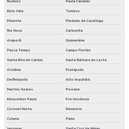
Rodeiro
Paula Cândido
Belo Vale
Tombos
Pimenta
Piedade de Caratinga
Rio Novo
Carbonita
Araporã
Guimarânia
Passa Tempo
Campo Florido
Santa Rita de Caldas
Santa Bárbara do Leste
Orizânia
Pratápolis
Delfinópolis
Alto Jequitibá
Martins Soares
Pocrane
Monsenhor Paulo
Frei Inocêncio
Coronel Murta
Nazareno
Coluna
Pains
Japonvar
Santa Cruz de Minas