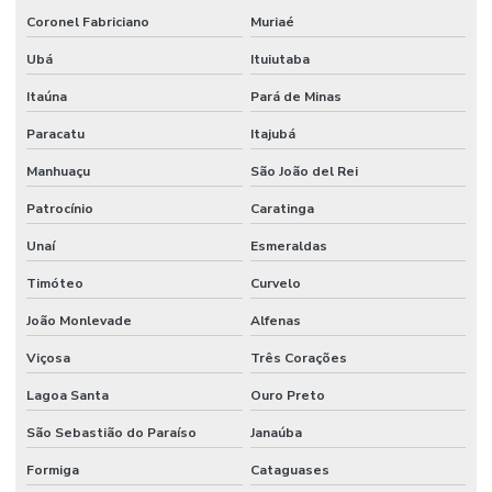
Coronel Fabriciano
Muriaé
Ubá
Ituiutaba
Itaúna
Pará de Minas
Paracatu
Itajubá
Manhuaçu
São João del Rei
Patrocínio
Caratinga
Unaí
Esmeraldas
Timóteo
Curvelo
João Monlevade
Alfenas
Viçosa
Três Corações
Lagoa Santa
Ouro Preto
São Sebastião do Paraíso
Janaúba
Formiga
Cataguases