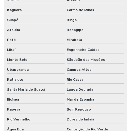
Joaíma
Areado
Itaguara
Carmo de Minas
Guapé
Itinga
Ataléia
Itapagipe
Poté
Mirabela
Miraí
Engenheiro Caldas
Monte Belo
São João das Missões
Ubaporanga
Campos Altos
Itatiaiuçu
Rio Casca
Santa Maria do Suaçuí
Lagoa Dourada
Ilicínea
Mar de Espanha
Itapeva
Bom Repouso
Rio Vermelho
Dores do Indaiá
Água Boa
Conceição do Rio Verde