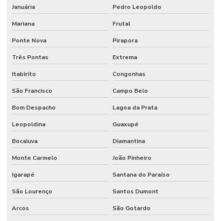
Januária
Pedro Leopoldo
Mariana
Frutal
Ponte Nova
Pirapora
Três Pontas
Extrema
Itabirito
Congonhas
São Francisco
Campo Belo
Bom Despacho
Lagoa da Prata
Leopoldina
Guaxupé
Bocaiuva
Diamantina
Monte Carmelo
João Pinheiro
Igarapé
Santana do Paraíso
São Lourenço
Santos Dumont
Arcos
São Gotardo