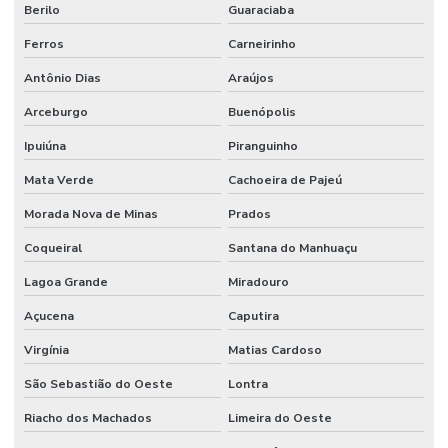
Berilo
Guaraciaba
Ferros
Carneirinho
Antônio Dias
Araújos
Arceburgo
Buenópolis
Ipuiúna
Piranguinho
Mata Verde
Cachoeira de Pajeú
Morada Nova de Minas
Prados
Coqueiral
Santana do Manhuaçu
Lagoa Grande
Miradouro
Açucena
Caputira
Virgínia
Matias Cardoso
São Sebastião do Oeste
Lontra
Riacho dos Machados
Limeira do Oeste