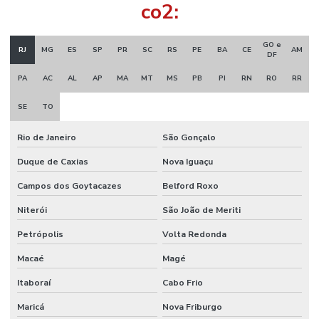
co2:
GO e
RJ
MG
ES
SP
PR
SC
RS
PE
BA
CE
AM
DF
PA
AC
AL
AP
MA
MT
MS
PB
PI
RN
RO
RR
SE
TO
Rio de Janeiro
São Gonçalo
Duque de Caxias
Nova Iguaçu
Campos dos Goytacazes
Belford Roxo
Niterói
São João de Meriti
Petrópolis
Volta Redonda
Macaé
Magé
Itaboraí
Cabo Frio
Maricá
Nova Friburgo