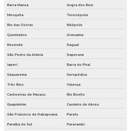
Barra Mansa
Angra dos Reis
Mesquita
Teresópolis
Rio das Ostras
Nilópolis
Queimados
Araruama
Resende
Itaguaí
São Pedro da Aldeia
Itaperuna
Japeri
Barra do Piraí
Saquarema
Seropédica
Três Rios
Valença
Cachoeiras de Macacu
Rio Bonito
Guapimirim
Casimiro de Abreu
São Francisco de Itabapoana
Paraty
Paraíba do Sul
Paracambi