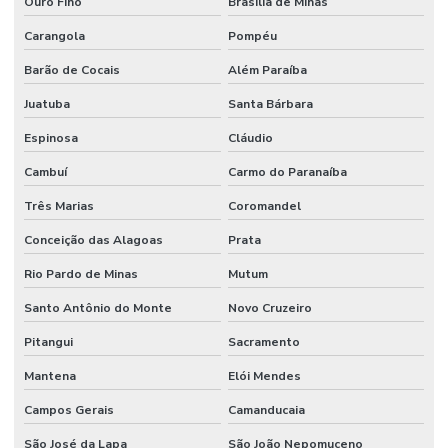
Ouro Fino
Brasília de Minas
Carangola
Pompéu
Barão de Cocais
Além Paraíba
Juatuba
Santa Bárbara
Espinosa
Cláudio
Cambuí
Carmo do Paranaíba
Três Marias
Coromandel
Conceição das Alagoas
Prata
Rio Pardo de Minas
Mutum
Santo Antônio do Monte
Novo Cruzeiro
Pitangui
Sacramento
Mantena
Elói Mendes
Campos Gerais
Camanducaia
São José da Lapa
São João Nepomuceno