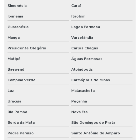
Simonésia
Caraí
Ipanema
Itaobim
Guaranésia
Lagoa Formosa
Manga
Varzelândia
Presidente Olegário
Carlos Chagas
Matipó
Águas Formosas
Baependi
Alpinópolis
Campina Verde
Carmópolis de Minas
Luz
Malacacheta
Urucuia
Peçanha
Rio Pomba
Nova Era
Borda da Mata
São Domingos do Prata
Padre Paraíso
Santo Antônio do Amparo