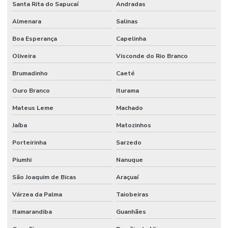
Santa Rita do Sapucaí
Andradas
Almenara
Salinas
Boa Esperança
Capelinha
Oliveira
Visconde do Rio Branco
Brumadinho
Caeté
Ouro Branco
Iturama
Mateus Leme
Machado
Jaíba
Matozinhos
Porteirinha
Sarzedo
Piumhi
Nanuque
São Joaquim de Bicas
Araçuaí
Várzea da Palma
Taiobeiras
Itamarandiba
Guanhães