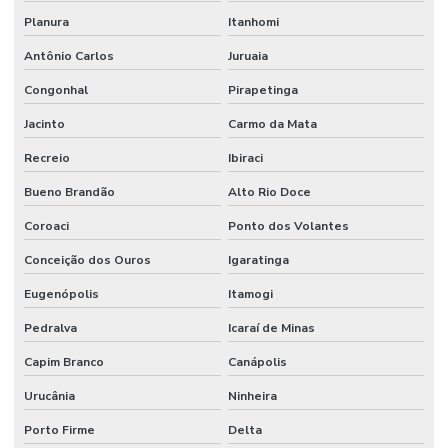
Planura
Itanhomi
Antônio Carlos
Juruaia
Congonhal
Pirapetinga
Jacinto
Carmo da Mata
Recreio
Ibiraci
Bueno Brandão
Alto Rio Doce
Coroaci
Ponto dos Volantes
Conceição dos Ouros
Igaratinga
Eugenópolis
Itamogi
Pedralva
Icaraí de Minas
Capim Branco
Canápolis
Urucânia
Ninheira
Porto Firme
Delta