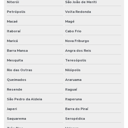
Niterói
São João de Meriti
Petrópolis
Volta Redonda
Macaé
Magé
Itaboraí
Cabo Frio
Maricá
Nova Friburgo
Barra Mansa
Angra dos Reis
Mesquita
Teresópolis
Rio das Ostras
Nilópolis
Queimados
Araruama
Resende
Itaguaí
São Pedro da Aldeia
Itaperuna
Japeri
Barra do Piraí
Saquarema
Seropédica