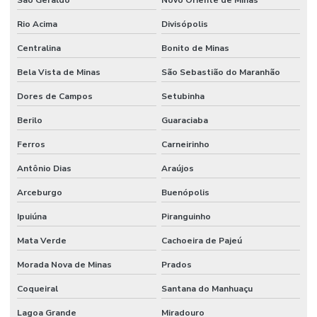
São Geraldo
Novo Oriente de Minas
Rio Acima
Divisópolis
Centralina
Bonito de Minas
Bela Vista de Minas
São Sebastião do Maranhão
Dores de Campos
Setubinha
Berilo
Guaraciaba
Ferros
Carneirinho
Antônio Dias
Araújos
Arceburgo
Buenópolis
Ipuiúna
Piranguinho
Mata Verde
Cachoeira de Pajeú
Morada Nova de Minas
Prados
Coqueiral
Santana do Manhuaçu
Lagoa Grande
Miradouro