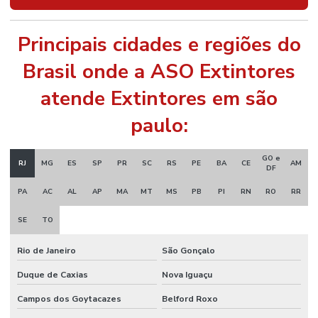
Principais cidades e regiões do
Brasil onde a ASO Extintores
atende Extintores em são
paulo:
GO e
RJ
MG
ES
SP
PR
SC
RS
PE
BA
CE
AM
DF
PA
AC
AL
AP
MA
MT
MS
PB
PI
RN
RO
RR
SE
TO
Rio de Janeiro
São Gonçalo
Duque de Caxias
Nova Iguaçu
Campos dos Goytacazes
Belford Roxo