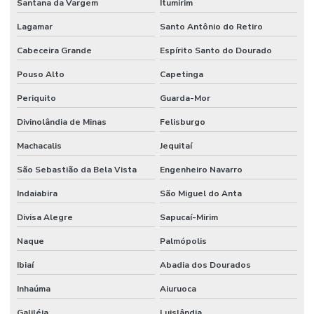
Santana da Vargem
Itumirim
Lagamar
Santo Antônio do Retiro
Cabeceira Grande
Espírito Santo do Dourado
Pouso Alto
Capetinga
Periquito
Guarda-Mor
Divinolândia de Minas
Felisburgo
Machacalis
Jequitaí
São Sebastião da Bela Vista
Engenheiro Navarro
Indaiabira
São Miguel do Anta
Divisa Alegre
Sapucaí-Mirim
Naque
Palmópolis
Ibiaí
Abadia dos Dourados
Inhaúma
Aiuruoca
Galiléia
Luislândia