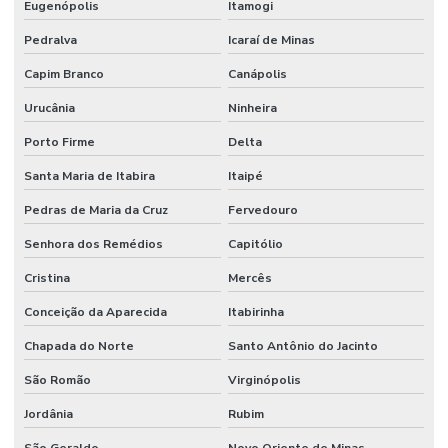
Eugenópolis
Itamogi
Pedralva
Icaraí de Minas
Capim Branco
Canápolis
Urucânia
Ninheira
Porto Firme
Delta
Santa Maria de Itabira
Itaipé
Pedras de Maria da Cruz
Fervedouro
Senhora dos Remédios
Capitólio
Cristina
Mercês
Conceição da Aparecida
Itabirinha
Chapada do Norte
Santo Antônio do Jacinto
São Romão
Virginópolis
Jordânia
Rubim