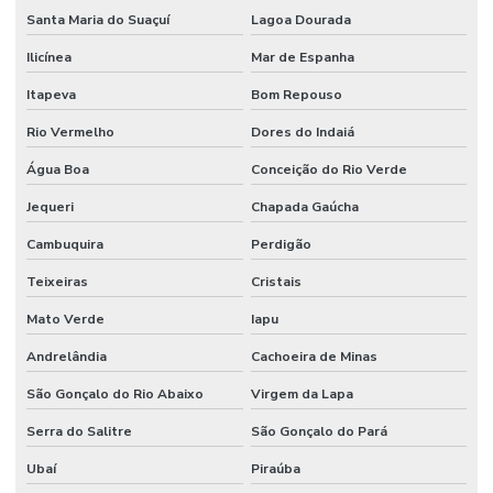
Santa Maria do Suaçuí
Lagoa Dourada
Ilicínea
Mar de Espanha
Itapeva
Bom Repouso
Rio Vermelho
Dores do Indaiá
Água Boa
Conceição do Rio Verde
Jequeri
Chapada Gaúcha
Cambuquira
Perdigão
Teixeiras
Cristais
Mato Verde
Iapu
Andrelândia
Cachoeira de Minas
São Gonçalo do Rio Abaixo
Virgem da Lapa
Serra do Salitre
São Gonçalo do Pará
Ubaí
Piraúba