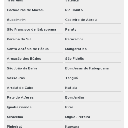
Três Rios
Valença
Cachoeiras de Macacu
Rio Bonito
Guapimirim
Casimiro de Abreu
São Francisco de Itabapoana
Paraty
Paraíba do Sul
Paracambi
Santo Antônio de Pádua
Mangaratiba
Armação dos Búzios
São Fidélis
São João da Barra
Bom Jesus do Itabapoana
Vassouras
Tanguá
Arraial do Cabo
Itatiaia
Paty do Alferes
Bom Jardim
Iguaba Grande
Piraí
Miracema
Miguel Pereira
Pinheiral
Itaocara