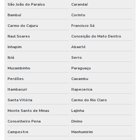
São João do Paraíso
Carandaí
Bambuí
Corinto
Carmo do Cajuru
Francisco Sá
Raul Soares
Conceição do Mato Dentro
Inhapim
Abaeté
Ibiá
Serro
Muzambinho
Paraguaçu
Perdões
Caxambu
Itambacuri
Itapecerica
Santa Vitória
Carmo do Rio Claro
Monte Santo de Minas
Lajinha
Conselheiro Pena
Divino
Campestre
Manhumirim