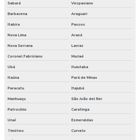
Sabará
Vespasiano
Barbacena
Araguari
Itabira
Passos
Nova Lima
Araxá
Nova Serrana
Lavras
Coronel Fabriciano
Muriaé
Ubá
Ituiutaba
Itaúna
Pará de Minas
Paracatu
Itajubá
Manhuaçu
São João del Rei
Patrocínio
Caratinga
Unaí
Esmeraldas
Timóteo
Curvelo