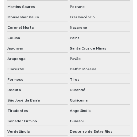
Martins Soares
Pocrane
Monsenhor Paulo
Frei Inocêncio
Coronel Murta
Nazareno
Coluna
Pains
Japonvar
Santa Cruz de Minas
Araponga
Pavão
Florestal
Delfim Moreira
Formoso
Tiros
Reduto
Durandé
São José da Barra
Guiricema
Tiradentes
Angelândia
Senador Firmino
Guarani
Verdelândia
Desterro de Entre Rios