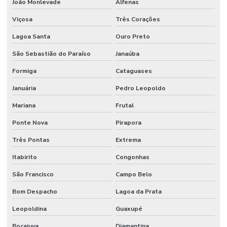
João Monlevade
Alfenas
Viçosa
Três Corações
Lagoa Santa
Ouro Preto
São Sebastião do Paraíso
Janaúba
Formiga
Cataguases
Januária
Pedro Leopoldo
Mariana
Frutal
Ponte Nova
Pirapora
Três Pontas
Extrema
Itabirito
Congonhas
São Francisco
Campo Belo
Bom Despacho
Lagoa da Prata
Leopoldina
Guaxupé
Bocaiuva
Diamantina