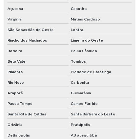
Açucena
Caputira
Virgínia
Matias Cardoso
São Sebastião do Oeste
Lontra
Riacho dos Machados
Limeira do Oeste
Rodeiro
Paula Cândido
Belo Vale
Tombos
Pimenta
Piedade de Caratinga
Rio Novo
Carbonita
Araporã
Guimarânia
Passa Tempo
Campo Florido
Santa Rita de Caldas
Santa Bárbara do Leste
Orizânia
Pratápolis
Delfinópolis
Alto Jequitibá