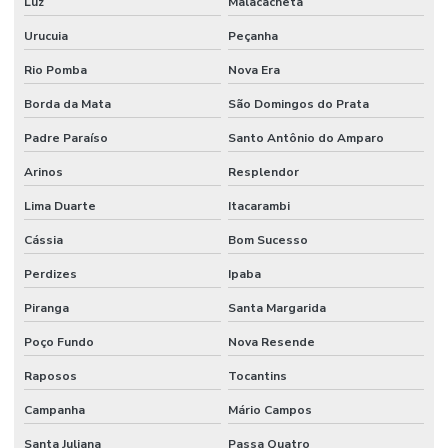
Luz
Malacacheta
Urucuia
Peçanha
Rio Pomba
Nova Era
Borda da Mata
São Domingos do Prata
Padre Paraíso
Santo Antônio do Amparo
Arinos
Resplendor
Lima Duarte
Itacarambi
Cássia
Bom Sucesso
Perdizes
Ipaba
Piranga
Santa Margarida
Poço Fundo
Nova Resende
Raposos
Tocantins
Campanha
Mário Campos
Santa Juliana
Passa Quatro