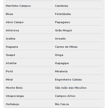
Martinho Campos
Candeias
Bicas
Felixlândia
Abre Campo
Papagaios
Alterosa
Grão Mogol
Joaíma
Areado
Itaguara
Carmo de Minas
Guapé
Itinga
Ataléia
Itapagipe
Poté
Mirabela
Miraí
Engenheiro Caldas
Monte Belo
São João das Missões
Ubaporanga
Campos Altos
Itatiaiuçu
Rio Casca