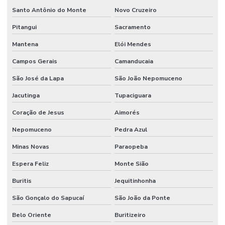
Santo Antônio do Monte
Novo Cruzeiro
Pitangui
Sacramento
Mantena
Elói Mendes
Campos Gerais
Camanducaia
São José da Lapa
São João Nepomuceno
Jacutinga
Tupaciguara
Coração de Jesus
Aimorés
Nepomuceno
Pedra Azul
Minas Novas
Paraopeba
Espera Feliz
Monte Sião
Buritis
Jequitinhonha
São Gonçalo do Sapucaí
São João da Ponte
Belo Oriente
Buritizeiro