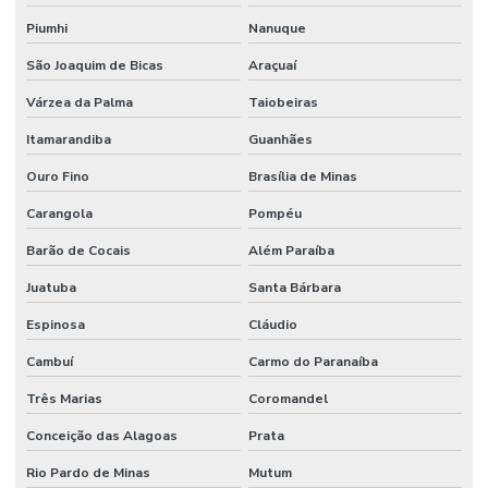
Piumhi
Nanuque
São Joaquim de Bicas
Araçuaí
Várzea da Palma
Taiobeiras
Itamarandiba
Guanhães
Ouro Fino
Brasília de Minas
Carangola
Pompéu
Barão de Cocais
Além Paraíba
Juatuba
Santa Bárbara
Espinosa
Cláudio
Cambuí
Carmo do Paranaíba
Três Marias
Coromandel
Conceição das Alagoas
Prata
Rio Pardo de Minas
Mutum