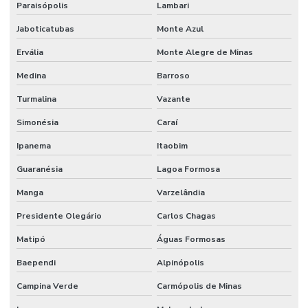
Paraisópolis
Lambari
Jaboticatubas
Monte Azul
Ervália
Monte Alegre de Minas
Medina
Barroso
Turmalina
Vazante
Simonésia
Caraí
Ipanema
Itaobim
Guaranésia
Lagoa Formosa
Manga
Varzelândia
Presidente Olegário
Carlos Chagas
Matipó
Águas Formosas
Baependi
Alpinópolis
Campina Verde
Carmópolis de Minas