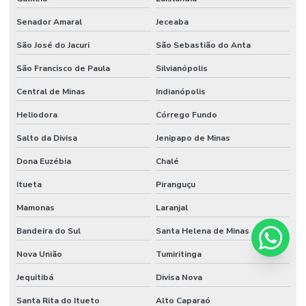
Senador Amaral
Jeceaba
São José do Jacuri
São Sebastião do Anta
São Francisco de Paula
Silvianópolis
Central de Minas
Indianópolis
Heliodora
Córrego Fundo
Salto da Divisa
Jenipapo de Minas
Dona Euzébia
Chalé
Itueta
Piranguçu
Mamonas
Laranjal
Bandeira do Sul
Santa Helena de Minas
Nova União
Tumiritinga
Jequitibá
Divisa Nova
Santa Rita do Itueto
Alto Caparaó