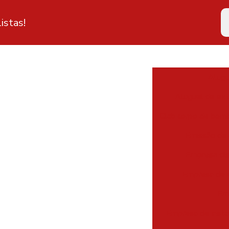
istas!
Alugu
Aluguel de ext
Clcb corpo de bomb
Emissão de 
Empresa dis
Empresa de e
Emp
Empresa de insta