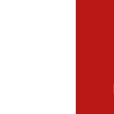
Empresa para r
Empresas de alugue
Empr
Em
Esg
Extintor 
Extintor co2 6 
Extintor co2 6kg 
Extintor
Ext
Extintor d