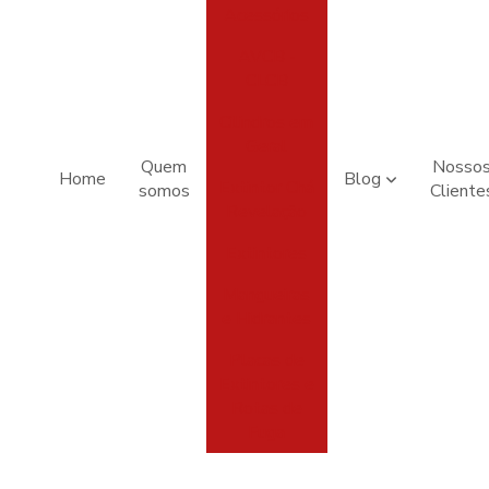
Acessórios
AVCB -
CLCB
Cilindros em
Geral
Quem
Nosso
Home
Blog
Extintor Chá
somos
Cliente
Revelação
Extintores
Mangueiras
e Hidrantes
Placas de
Extintores e
Rotas de
Fuga