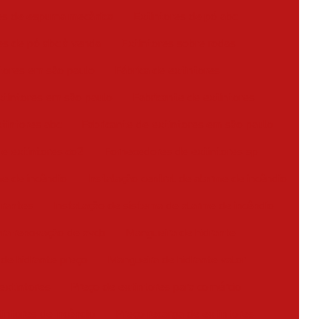
es de espuma mecânica
Extintores de pó abc
es de pó abc à venda
Extintores sobre rodas
tores em são paulo
Fábrica de extintores
xtintores em são paulo
Fabricante de extintores
xtintores abc
Fabricante de extintores em são paulo
de extintores co2
Fornecedores de extintores sp
me de incêndio
Instalação central de alarme de incêndio
drantes
Instalação de sistema de alarme de incêndio
ra renovação de avcb
Mangueira de hidrante
de hidrante preço
Mangueira de hidrante valor
extintores
Preço de extintores para comércio
intores de incêndio
Preço recarga de extintores