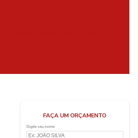
te a incêndio
Projeto de combate a incêndio e pânico
Projeto de combate a incêndio preço
o de prevenção e combate a incêndio e pânico
intor de incêndio
Recarga de extintores ipiranga sp
e extintores preço
Recarga de extintores sp
 de extintores valor
Renovação avcb valor
FAÇA UM ORÇAMENTO
Digite seu nome