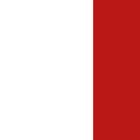
Extintor
Extintor
Extin
Fábrica de e
Fabricante de e
Fabricantes 
Instalação de alar
Instalação de hi
Laudo pa
Mangueira 
Preço de 
Preço de ext