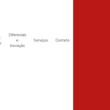
Extintor de
Extint
Extintor d
Difereciais
s
e
Serviços
Contato
Extintor de inc
s
inovação
Extintor 
Extintor de pó 
Extintor d
Extintor
Extintor s
Extintor sob
Extinto