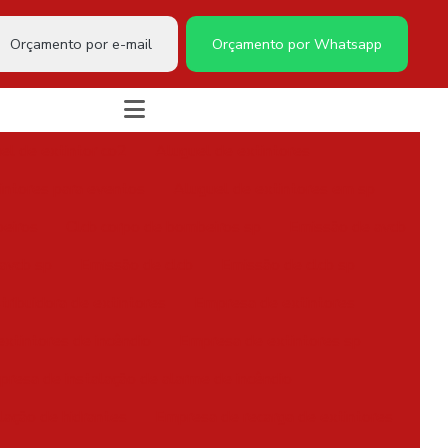
Orçamento por e-mail
Orçamento por Whatsapp
el de extintor co2
Aluguel de extintores
intores para eventos
Aluguel de extintores em sp
eiros
Clcb corpo de bombeiros sp
Emissão de avcb
avcb sp
Emissão de clcb
Emissão de clcb sp
tribuidora de extintores
Empresa de extintores
xtintores de incêndio
Empresa de extintores sp
resa de instalação de alarme de incêndio
lação de hidrantes
Empresa de recarga de extintores