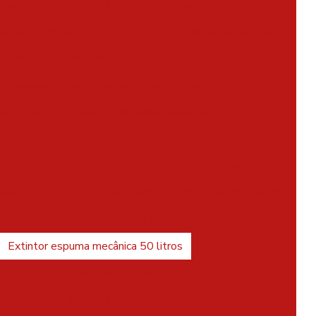
enovação de avcb
Empresa de venda de extintores
l de extintores
Empresas de extintores em são paulo
esas que fazem manutenção de extintores
presas que fazem recarga de extintores
uicho para mangueira de incêndio regulável
de água pressurizada 10l
Extintor de co2 4kg
kg valor
Extintor co2 6kg
Extintor co2 6kg 5bc
novo
Extintor co2 6kg preço
Extintor de co2 preço
 de co2 valor
Extintor para cozinha industrial
Extintor espuma mecânica 50 litros
intor de espuma mecânica sobre rodas 40b
e incêndio abc 4kg
Extintor de incêndio abc 6kg