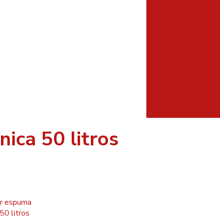
Projeto de comba
Projet
Recarga de ext
Recarga d
Recarga
ica 50 litros