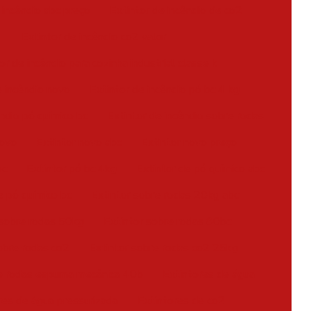
 incêndio abc preço
Extintor de incêndio de co2
Extintor de incêndio co2 valor
or de incêndio para cozinha industrial classe k
e incêndio novo
Extintor de incêndio pó bc 4 kg
êndio pó químico bc
Extintor de incêndio sobre rodas
novo
Extintor novo abc
Extintor novo preço
bc
Extintor pó bc 4kg
Extintor de pó químico abc
e pó químico bc
Extintor sobre rodas 20kg abc
 sobre rodas 50kg
Extintor sobre rodas 80bc
obre rodas co2
Extintor sobre rodas co2 25kg
re rodas espuma mecânica 40b
Extintores de água
res de água pressurizada
Extintores de co2