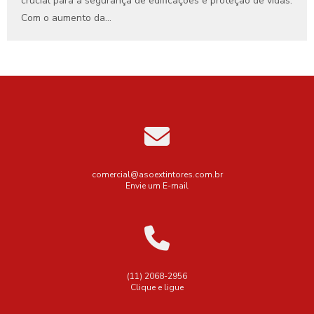
crucial para a segurança de edificações e proteção de vidas.
Com o aumento da...
comercial@asoextintores.com.br
Envie um E-mail
(11) 2068-2956
Clique e ligue