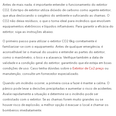
Antes de mais nada, é importante entender o funcionamento do extintor
CO2. Este tipo de extintor utiliza dióxido de carbono como agente extintor,
que atua deslocando o oxigênio do ambiente e sufocando as chamas. O
CO2 não deixa resíduos, o que o torna ideal para incêndios que envolvem
equipamentos eletrônicos e líquidos inflamáveis. Para garantir a eficácia do
extintor, siga as instruções abaixo.
O primeiro passo para utilizar o extintor CO2 6kg corretamente é
familiarizar-se com o equipamento. Antes de qualquer emergência, é
aconselhável ler o manual do usuário e entender as partes do extintor,
como o manômetro, o bico e a alavanca. Verifique também a data de
validade e a condição geral do extintor, garantindo que ele esteja em boas
condições de uso. Caso tenha dúvidas sobre o
Extintor de Co2 preço
ou
manutenção, consulte um fornecedor especializado.
Quando um incêndio ocorrer, a primeira coisa a fazer é manter a calma. O
pânico pode levar a decisões precipitadas e aumentar o risco de acidentes.
Avalie rapidamente a situação e determine se o incêndio pode ser
controlado com o extintor. Se as chamas forem muito grandes ou se
houver risco de explosão, a melhor opção é evacuar o local e chamar os
bombeiros imediatamente.