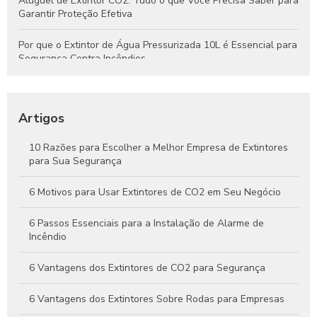
Aluguel de Extintor CO2: Tudo o que Você Precisa Saber para
Garantir Proteção Efetiva
Por que o Extintor de Água Pressurizada 10L é Essencial para
Segurança Contra Incêndios
Tudo o que Você Precisa Saber Sobre Extintores de Água
para Segurança Contra Incêndios
Artigos
Como Funcionam os Extintores de Água e Por Que São
Essenciais na Segurança Contra Incêndios
10 Razões para Escolher a Melhor Empresa de Extintores
para Sua Segurança
Guia Completo Sobre Extintores de CO2 4kg para Proteção
Eficaz Contra Incêndios
6 Motivos para Usar Extintores de CO2 em Seu Negócio
6 Passos Essenciais para a Instalação de Alarme de
Incêndio
6 Vantagens dos Extintores de CO2 para Segurança
6 Vantagens dos Extintores Sobre Rodas para Empresas