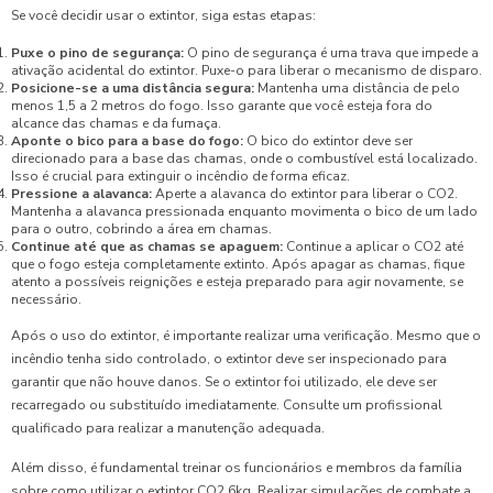
Se você decidir usar o extintor, siga estas etapas:
Puxe o pino de segurança:
O pino de segurança é uma trava que impede a
ativação acidental do extintor. Puxe-o para liberar o mecanismo de disparo.
Posicione-se a uma distância segura:
Mantenha uma distância de pelo
menos 1,5 a 2 metros do fogo. Isso garante que você esteja fora do
alcance das chamas e da fumaça.
Aponte o bico para a base do fogo:
O bico do extintor deve ser
direcionado para a base das chamas, onde o combustível está localizado.
Isso é crucial para extinguir o incêndio de forma eficaz.
Pressione a alavanca:
Aperte a alavanca do extintor para liberar o CO2.
Mantenha a alavanca pressionada enquanto movimenta o bico de um lado
para o outro, cobrindo a área em chamas.
Continue até que as chamas se apaguem:
Continue a aplicar o CO2 até
que o fogo esteja completamente extinto. Após apagar as chamas, fique
atento a possíveis reignições e esteja preparado para agir novamente, se
necessário.
Após o uso do extintor, é importante realizar uma verificação. Mesmo que o
incêndio tenha sido controlado, o extintor deve ser inspecionado para
garantir que não houve danos. Se o extintor foi utilizado, ele deve ser
recarregado ou substituído imediatamente. Consulte um profissional
qualificado para realizar a manutenção adequada.
Além disso, é fundamental treinar os funcionários e membros da família
sobre como utilizar o extintor CO2 6kg. Realizar simulações de combate a