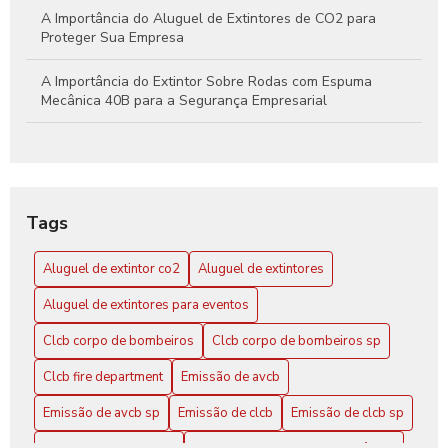
A Importância do Aluguel de Extintores de CO2 para
Proteger Sua Empresa
A Importância do Extintor Sobre Rodas com Espuma
Mecânica 40B para a Segurança Empresarial
Aluguel de extintor CO2: Guia Completo para sua
Segurança
Aluguel de Extintor CO2: Tudo o que Você Precisa Saber
Tags
para Garantir Proteção Efetiva
Aluguel de extintor co2
Aluguel de extintores
Aluguel de Extintores: Guia Completo para Garantir
Segurança e Conformidade em Seu Espaço
Aluguel de extintores para eventos
Clcb Corpo de Bombeiros SP: Conheça a Atuação
Clcb corpo de bombeiros
Clcb corpo de bombeiros sp
CLCB Corpo de Bombeiros SP: Conheça Mais
Clcb fire department
Emissão de avcb
Emissão de avcb sp
Emissão de clcb
Emissão de clcb sp
CLCB Corpo de Bombeiros SP: Tudo Sobre o Curso