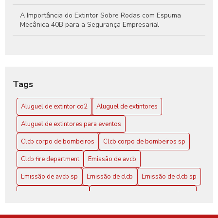
A Importância do Extintor Sobre Rodas com Espuma
Mecânica 40B para a Segurança Empresarial
Aluguel de extintor CO2: Guia Completo para sua
Segurança
Aluguel de Extintor CO2: Tudo o que Você Precisa Saber
Tags
para Garantir Proteção Efetiva
Aluguel de extintor co2
Aluguel de extintores
Aluguel de Extintores: Guia Completo para Garantir
Segurança e Conformidade em Seu Espaço
Aluguel de extintores para eventos
Clcb Corpo de Bombeiros SP: Conheça a Atuação
Clcb corpo de bombeiros
Clcb corpo de bombeiros sp
CLCB Corpo de Bombeiros SP: Conheça Mais
Clcb fire department
Emissão de avcb
Emissão de avcb sp
Emissão de clcb
Emissão de clcb sp
CLCB Corpo de Bombeiros SP: Tudo Sobre o Curso
Empresa de extintores
Empresa de extintores de incêndio
Clcb Corpo de Bombeiros: Conheça Seus Serviços e
Importância
Empresa de extintores sp