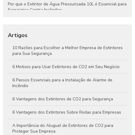
Por que o Extintor de Água Pressurizada 10L é Essencial para
Segurança Contra Incêndios
Tudo o que Você Precisa Saber Sobre Extintores de Água
para Segurança Contra Incêndios
Artigos
Como Funcionam os Extintores de Água e Por Que São
Essenciais na Segurança Contra Incêndios
10 Razões para Escolher a Melhor Empresa de Extintores
para Sua Segurança
Guia Completo Sobre Extintores de CO2 4kg para Proteção
Eficaz Contra Incêndios
6 Motivos para Usar Extintores de CO2 em Seu Negócio
6 Passos Essenciais para a Instalação de Alarme de
Incêndio
6 Vantagens dos Extintores de CO2 para Segurança
6 Vantagens dos Extintores Sobre Rodas para Empresas
A Importância do Aluguel de Extintores de CO2 para
Proteger Sua Empresa