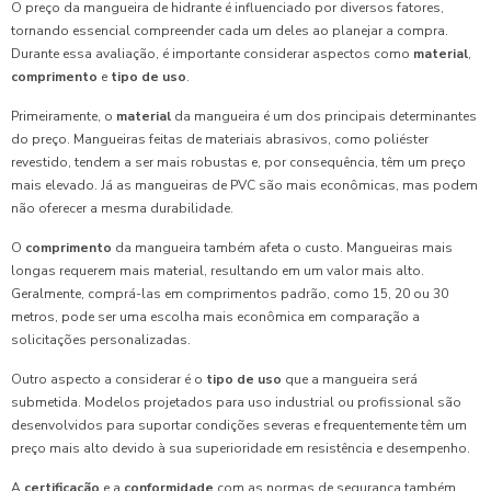
O preço da mangueira de hidrante é influenciado por diversos fatores,
tornando essencial compreender cada um deles ao planejar a compra.
Durante essa avaliação, é importante considerar aspectos como
material
,
comprimento
e
tipo de uso
.
Primeiramente, o
material
da mangueira é um dos principais determinantes
do preço. Mangueiras feitas de materiais abrasivos, como poliéster
revestido, tendem a ser mais robustas e, por consequência, têm um preço
mais elevado. Já as mangueiras de PVC são mais econômicas, mas podem
não oferecer a mesma durabilidade.
O
comprimento
da mangueira também afeta o custo. Mangueiras mais
longas requerem mais material, resultando em um valor mais alto.
Geralmente, comprá-las em comprimentos padrão, como 15, 20 ou 30
metros, pode ser uma escolha mais econômica em comparação a
solicitações personalizadas.
Outro aspecto a considerar é o
tipo de uso
que a mangueira será
submetida. Modelos projetados para uso industrial ou profissional são
desenvolvidos para suportar condições severas e frequentemente têm um
preço mais alto devido à sua superioridade em resistência e desempenho.
A
certificação
e a
conformidade
com as normas de segurança também