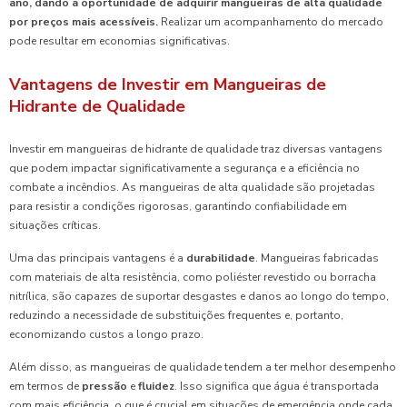
ano, dando a oportunidade de adquirir mangueiras de alta qualidade
por preços mais acessíveis.
Realizar um acompanhamento do mercado
pode resultar em economias significativas.
Vantagens de Investir em Mangueiras de
Hidrante de Qualidade
Investir em mangueiras de hidrante de qualidade traz diversas vantagens
que podem impactar significativamente a segurança e a eficiência no
combate a incêndios. As mangueiras de alta qualidade são projetadas
para resistir a condições rigorosas, garantindo confiabilidade em
situações críticas.
Uma das principais vantagens é a
durabilidade
. Mangueiras fabricadas
com materiais de alta resistência, como poliéster revestido ou borracha
nitrílica, são capazes de suportar desgastes e danos ao longo do tempo,
reduzindo a necessidade de substituições frequentes e, portanto,
economizando custos a longo prazo.
Além disso, as mangueiras de qualidade tendem a ter melhor desempenho
em termos de
pressão
e
fluidez
. Isso significa que água é transportada
com mais eficiência, o que é crucial em situações de emergência onde cada