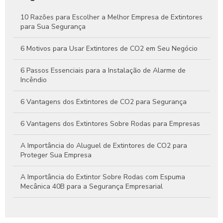
Como Funcionam os Extintores de Água e Por Que São
Essenciais na Segurança Contra Incêndios
10 Razões para Escolher a Melhor Empresa de Extintores
para Sua Segurança
Guia Completo Sobre Extintores de CO2 4kg para Proteção
Eficaz Contra Incêndios
6 Motivos para Usar Extintores de CO2 em Seu Negócio
6 Passos Essenciais para a Instalação de Alarme de
Incêndio
6 Vantagens dos Extintores de CO2 para Segurança
6 Vantagens dos Extintores Sobre Rodas para Empresas
A Importância do Aluguel de Extintores de CO2 para
Proteger Sua Empresa
A Importância do Extintor Sobre Rodas com Espuma
Mecânica 40B para a Segurança Empresarial
Aluguel de extintor CO2: Guia Completo para sua
Segurança