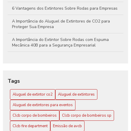
6 Vantagens dos Extintores Sobre Rodas para Empresas
A Importância do Aluguel de Extintores de CO2 para
Proteger Sua Empresa
A Importância do Extintor Sobre Rodas com Espuma
Mecânica 40B para a Segurança Empresarial
Aluguel de extintor CO2: Guia Completo para sua
Segurança
Aluguel de Extintor CO2: Tudo o que Você Precisa Saber
Tags
para Garantir Proteção Efetiva
Aluguel de extintor co2
Aluguel de extintores
Aluguel de Extintores: Guia Completo para Garantir
Segurança e Conformidade em Seu Espaço
Aluguel de extintores para eventos
Clcb Corpo de Bombeiros SP: Conheça a Atuação
Clcb corpo de bombeiros
Clcb corpo de bombeiros sp
CLCB Corpo de Bombeiros SP: Conheça Mais
Clcb fire department
Emissão de avcb