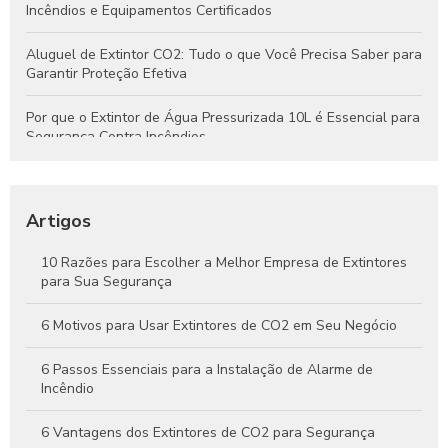
Incêndios e Equipamentos Certificados
Aluguel de Extintor CO2: Tudo o que Você Precisa Saber para
Garantir Proteção Efetiva
Por que o Extintor de Água Pressurizada 10L é Essencial para
Segurança Contra Incêndios
Tudo o que Você Precisa Saber Sobre Extintores de Água
para Segurança Contra Incêndios
Artigos
Como Funcionam os Extintores de Água e Por Que São
Essenciais na Segurança Contra Incêndios
10 Razões para Escolher a Melhor Empresa de Extintores
para Sua Segurança
Guia Completo Sobre Extintores de CO2 4kg para Proteção
Eficaz Contra Incêndios
6 Motivos para Usar Extintores de CO2 em Seu Negócio
6 Passos Essenciais para a Instalação de Alarme de
Incêndio
6 Vantagens dos Extintores de CO2 para Segurança