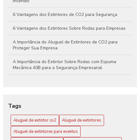
Incêndio
6 Vantagens dos Extintores de CO2 para Segurança
6 Vantagens dos Extintores Sobre Rodas para Empresas
A Importância do Aluguel de Extintores de CO2 para
Proteger Sua Empresa
A Importância do Extintor Sobre Rodas com Espuma
Mecânica 40B para a Segurança Empresarial
Aluguel de extintor CO2: Guia Completo para sua
Segurança
Aluguel de Extintor CO2: Tudo o que Você Precisa Saber
Tags
para Garantir Proteção Efetiva
Aluguel de extintor co2
Aluguel de extintores
Aluguel de Extintores: Guia Completo para Garantir
Segurança e Conformidade em Seu Espaço
Aluguel de extintores para eventos