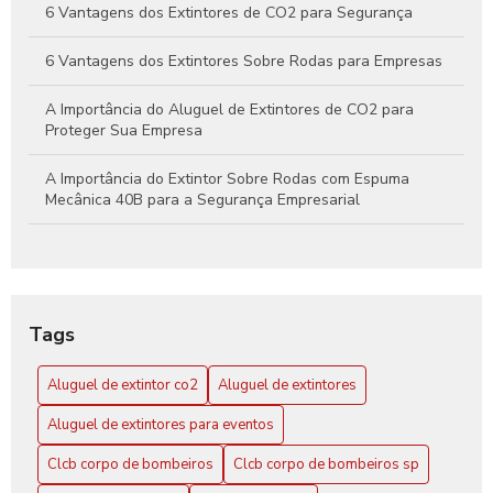
6 Vantagens dos Extintores de CO2 para Segurança
6 Vantagens dos Extintores Sobre Rodas para Empresas
A Importância do Aluguel de Extintores de CO2 para
Proteger Sua Empresa
A Importância do Extintor Sobre Rodas com Espuma
Mecânica 40B para a Segurança Empresarial
Aluguel de extintor CO2: Guia Completo para sua
Segurança
Aluguel de Extintor CO2: Tudo o que Você Precisa Saber
Tags
para Garantir Proteção Efetiva
Aluguel de extintor co2
Aluguel de extintores
Aluguel de Extintores: Guia Completo para Garantir
Segurança e Conformidade em Seu Espaço
Aluguel de extintores para eventos
Clcb Corpo de Bombeiros SP: Conheça a Atuação
Clcb corpo de bombeiros
Clcb corpo de bombeiros sp