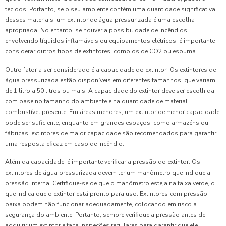
tecidos. Portanto, se o seu ambiente contém uma quantidade significativa
desses materiais, um extintor de água pressurizada é uma escolha
apropriada. No entanto, se houver a possibilidade de incêndios
envolvendo líquidos inflamáveis ou equipamentos elétricos, é importante
considerar outros tipos de extintores, como os de CO2 ou espuma.
Outro fator a ser considerado é a capacidade do extintor. Os extintores de
água pressurizada estão disponíveis em diferentes tamanhos, que variam
de 1 litro a 50 litros ou mais. A capacidade do extintor deve ser escolhida
com base no tamanho do ambiente e na quantidade de material
combustível presente. Em áreas menores, um extintor de menor capacidade
pode ser suficiente, enquanto em grandes espaços, como armazéns ou
fábricas, extintores de maior capacidade são recomendados para garantir
uma resposta eficaz em caso de incêndio.
Além da capacidade, é importante verificar a pressão do extintor. Os
extintores de água pressurizada devem ter um manômetro que indique a
pressão interna. Certifique-se de que o manômetro esteja na faixa verde, o
que indica que o extintor está pronto para uso. Extintores com pressão
baixa podem não funcionar adequadamente, colocando em risco a
segurança do ambiente. Portanto, sempre verifique a pressão antes de
adquirir um extintor e faça inspeções regulares para garantir que ele