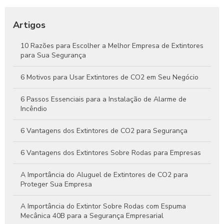
Tudo o que Você Precisa Saber Sobre Extintores de Água
para Segurança Contra Incêndios
Artigos
Como Funcionam os Extintores de Água e Por Que São
Essenciais na Segurança Contra Incêndios
10 Razões para Escolher a Melhor Empresa de Extintores
para Sua Segurança
Guia Completo Sobre Extintores de CO2 4kg para Proteção
Eficaz Contra Incêndios
6 Motivos para Usar Extintores de CO2 em Seu Negócio
6 Passos Essenciais para a Instalação de Alarme de
Incêndio
6 Vantagens dos Extintores de CO2 para Segurança
6 Vantagens dos Extintores Sobre Rodas para Empresas
A Importância do Aluguel de Extintores de CO2 para
Proteger Sua Empresa
A Importância do Extintor Sobre Rodas com Espuma
Mecânica 40B para a Segurança Empresarial