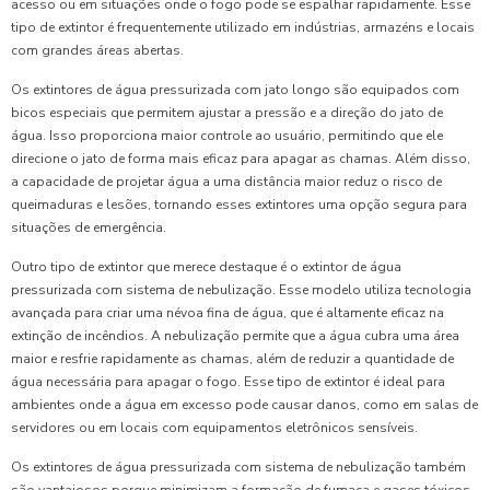
acesso ou em situações onde o fogo pode se espalhar rapidamente. Esse
tipo de extintor é frequentemente utilizado em indústrias, armazéns e locais
com grandes áreas abertas.
Os extintores de água pressurizada com jato longo são equipados com
bicos especiais que permitem ajustar a pressão e a direção do jato de
água. Isso proporciona maior controle ao usuário, permitindo que ele
direcione o jato de forma mais eficaz para apagar as chamas. Além disso,
a capacidade de projetar água a uma distância maior reduz o risco de
queimaduras e lesões, tornando esses extintores uma opção segura para
situações de emergência.
Outro tipo de extintor que merece destaque é o extintor de água
pressurizada com sistema de nebulização. Esse modelo utiliza tecnologia
avançada para criar uma névoa fina de água, que é altamente eficaz na
extinção de incêndios. A nebulização permite que a água cubra uma área
maior e resfrie rapidamente as chamas, além de reduzir a quantidade de
água necessária para apagar o fogo. Esse tipo de extintor é ideal para
ambientes onde a água em excesso pode causar danos, como em salas de
servidores ou em locais com equipamentos eletrônicos sensíveis.
Os extintores de água pressurizada com sistema de nebulização também
são vantajosos porque minimizam a formação de fumaça e gases tóxicos