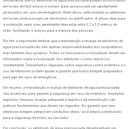
fundamental que os extintores de água pressurizada estejam posicionados
em locais de fácil acesso e visíveis, para que possam ser rapidamente
alcançados em caso de emergência. Além disso, evite instalar os extintores
em locais onde possam ser obstruídos ou danificados. A altura ideal para
a instalação varia, mas geralmente deve estar entre 1,2 e 1,5 metros do
chão, facilitando o acesso para a maioria das pessoas.
Por fim, é importante lembrar que a manutenção e recarga de extintores de
água pressurizada não são apenas responsabilidades dos proprietários,
mas também dos usuários. Todos os funcionários e moradores devem ser
informados sobre a localização dos extintores e como utilizá-los
corretamente. Treinamentos regulares sobre segurança contra incêndios e o
uso de extintores podem ajudar a garantir que todos estejam preparados
para agir em caso de emergência.
Em resumo, a manutenção e recarga de extintores de água pressurizada
são essenciais para garantir a segurança em caso de incêndios. Inspeções
regulares, limpeza, recarga adequada e registros de manutenção são
práticas fundamentais que devem ser seguidas. Ao garantir que seus
extintores estejam sempre em condições ideais, você estará contribuindo
para a segurança de todos ao seu redor.
Em conclusão, os extintores de água pressurizada desempenham um