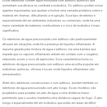
Esses extintores contêm água misturada com aditivos químicos que
aumentam sua eficácia no combate a incêndios. Os aditivos podem incluir
agentes espumantes que ajudam a formar uma camada protetora sobre o
material em chamas, dificultando a re-ignição. Esse tipo de extintor é
especialmente útil em ambientes industriais ou comerciais, onde há uma
maior variedade de materiais combustíveis e o risco de incêndios é mais
significativo.
Os extintores de água pressurizada com aditivos são particularmente
eficazes em situações onde há a presença de líquidos inflamáveis. A
espuma gerada pela mistura de água e aditivos cria uma barreira que
impede que os vapores inflamáveis entrem em contato com o oxigênio,
reduzindo assim o risco de explosões. Essa característica torna os
extintores de água pressurizada com aditivos uma escolha popular em
indústrias químicas, oficinas e locais onde líquidos inflamáveis são
armazenados.
Além dos extintores convencionais e com aditivos, existem também os
extintores de água pressurizada com jato longo. Esses modelos são
projetados para projetar um jato de água a uma distância maior,
permitindo que o usuário mantenha uma distância segura do fogo. O jato
longo é especialmente útil em incêndios que estão em áreas de difícil