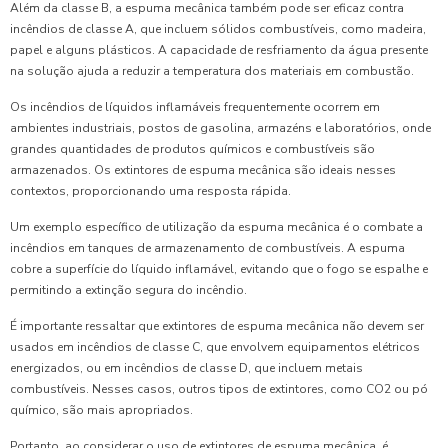
Além da classe B, a espuma mecânica também pode ser eficaz contra
incêndios de classe A, que incluem sólidos combustíveis, como madeira,
papel e alguns plásticos. A capacidade de resfriamento da água presente
na solução ajuda a reduzir a temperatura dos materiais em combustão.
Os incêndios de líquidos inflamáveis frequentemente ocorrem em
ambientes industriais, postos de gasolina, armazéns e laboratórios, onde
grandes quantidades de produtos químicos e combustíveis são
armazenados. Os extintores de espuma mecânica são ideais nesses
contextos, proporcionando uma resposta rápida.
Um exemplo específico de utilização da espuma mecânica é o combate a
incêndios em tanques de armazenamento de combustíveis. A espuma
cobre a superfície do líquido inflamável, evitando que o fogo se espalhe e
permitindo a extinção segura do incêndio.
É importante ressaltar que extintores de espuma mecânica não devem ser
usados em incêndios de classe C, que envolvem equipamentos elétricos
energizados, ou em incêndios de classe D, que incluem metais
combustíveis. Nesses casos, outros tipos de extintores, como CO2 ou pó
químico, são mais apropriados.
Portanto, ao considerar o uso de extintores de espuma mecânica, é