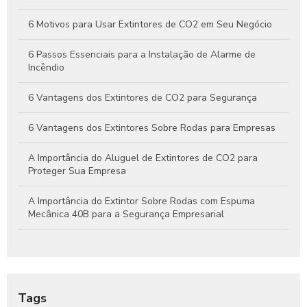
Guia Completo Sobre Extintores de CO2 4kg para Proteção
Eficaz Contra Incêndios
6 Motivos para Usar Extintores de CO2 em Seu Negócio
6 Passos Essenciais para a Instalação de Alarme de
Incêndio
6 Vantagens dos Extintores de CO2 para Segurança
6 Vantagens dos Extintores Sobre Rodas para Empresas
A Importância do Aluguel de Extintores de CO2 para
Proteger Sua Empresa
A Importância do Extintor Sobre Rodas com Espuma
Mecânica 40B para a Segurança Empresarial
Aluguel de extintor CO2: Guia Completo para sua
Segurança
Aluguel de Extintor CO2: Tudo o que Você Precisa Saber
Tags
para Garantir Proteção Efetiva