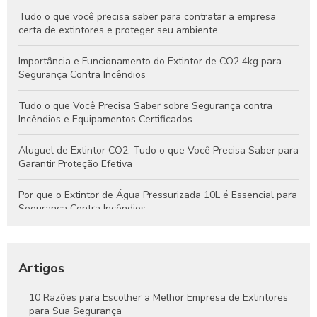
Tudo o que você precisa saber para contratar a empresa
certa de extintores e proteger seu ambiente
Importância e Funcionamento do Extintor de CO2 4kg para
Segurança Contra Incêndios
Tudo o que Você Precisa Saber sobre Segurança contra
Incêndios e Equipamentos Certificados
Aluguel de Extintor CO2: Tudo o que Você Precisa Saber para
Garantir Proteção Efetiva
Por que o Extintor de Água Pressurizada 10L é Essencial para
Segurança Contra Incêndios
Tudo o que Você Precisa Saber Sobre Extintores de Água
para Segurança Contra Incêndios
Artigos
Como Funcionam os Extintores de Água e Por Que São
Essenciais na Segurança Contra Incêndios
10 Razões para Escolher a Melhor Empresa de Extintores
para Sua Segurança