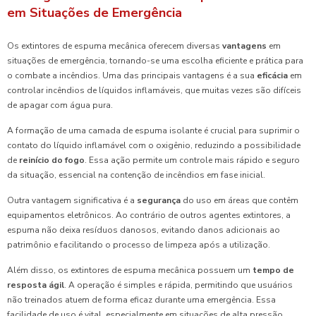
em Situações de Emergência
Os extintores de espuma mecânica oferecem diversas
vantagens
em
situações de emergência, tornando-se uma escolha eficiente e prática para
o combate a incêndios. Uma das principais vantagens é a sua
eficácia
em
controlar incêndios de líquidos inflamáveis, que muitas vezes são difíceis
de apagar com água pura.
A formação de uma camada de espuma isolante é crucial para suprimir o
contato do líquido inflamável com o oxigênio, reduzindo a possibilidade
de
reinício do fogo
. Essa ação permite um controle mais rápido e seguro
da situação, essencial na contenção de incêndios em fase inicial.
Outra vantagem significativa é a
segurança
do uso em áreas que contêm
equipamentos eletrônicos. Ao contrário de outros agentes extintores, a
espuma não deixa resíduos danosos, evitando danos adicionais ao
patrimônio e facilitando o processo de limpeza após a utilização.
Além disso, os extintores de espuma mecânica possuem um
tempo de
resposta ágil
. A operação é simples e rápida, permitindo que usuários
não treinados atuem de forma eficaz durante uma emergência. Essa
facilidade de uso é vital, especialmente em situações de alta pressão.