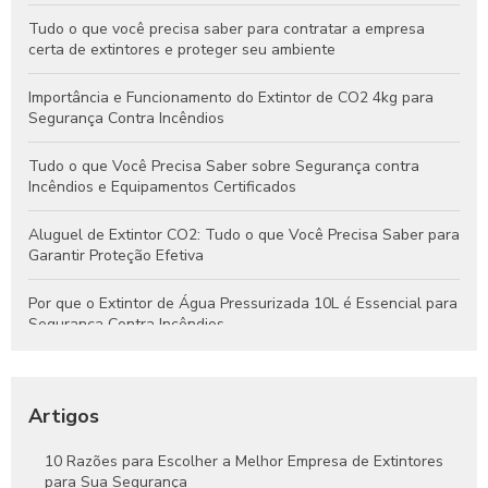
Tudo o que você precisa saber para contratar a empresa
certa de extintores e proteger seu ambiente
Importância e Funcionamento do Extintor de CO2 4kg para
Segurança Contra Incêndios
Tudo o que Você Precisa Saber sobre Segurança contra
Incêndios e Equipamentos Certificados
Aluguel de Extintor CO2: Tudo o que Você Precisa Saber para
Garantir Proteção Efetiva
Por que o Extintor de Água Pressurizada 10L é Essencial para
Segurança Contra Incêndios
Tudo o que Você Precisa Saber Sobre Extintores de Água
para Segurança Contra Incêndios
Artigos
Como Funcionam os Extintores de Água e Por Que São
Essenciais na Segurança Contra Incêndios
10 Razões para Escolher a Melhor Empresa de Extintores
para Sua Segurança