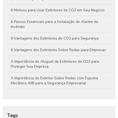
Guia Completo Sobre Extintores de CO2 4kg para Proteção
Eficaz Contra Incêndios
6 Motivos para Usar Extintores de CO2 em Seu Negócio
6 Passos Essenciais para a Instalação de Alarme de
Incêndio
6 Vantagens dos Extintores de CO2 para Segurança
6 Vantagens dos Extintores Sobre Rodas para Empresas
A Importância do Aluguel de Extintores de CO2 para
Proteger Sua Empresa
A Importância do Extintor Sobre Rodas com Espuma
Mecânica 40B para a Segurança Empresarial
Aluguel de extintor CO2: Guia Completo para sua
Segurança
Aluguel de Extintor CO2: Tudo o que Você Precisa Saber
Tags
para Garantir Proteção Efetiva