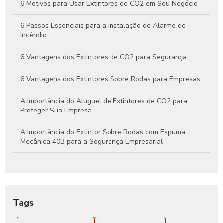
Eficaz Contra Incêndios
6 Motivos para Usar Extintores de CO2 em Seu Negócio
6 Passos Essenciais para a Instalação de Alarme de
Incêndio
6 Vantagens dos Extintores de CO2 para Segurança
6 Vantagens dos Extintores Sobre Rodas para Empresas
A Importância do Aluguel de Extintores de CO2 para
Proteger Sua Empresa
A Importância do Extintor Sobre Rodas com Espuma
Mecânica 40B para a Segurança Empresarial
Aluguel de extintor CO2: Guia Completo para sua
Segurança
Aluguel de Extintor CO2: Tudo o que Você Precisa Saber
Tags
para Garantir Proteção Efetiva