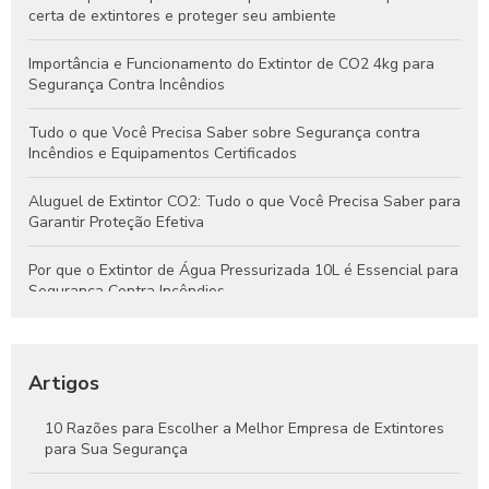
certa de extintores e proteger seu ambiente
Importância e Funcionamento do Extintor de CO2 4kg para
Segurança Contra Incêndios
Tudo o que Você Precisa Saber sobre Segurança contra
Incêndios e Equipamentos Certificados
Aluguel de Extintor CO2: Tudo o que Você Precisa Saber para
Garantir Proteção Efetiva
Por que o Extintor de Água Pressurizada 10L é Essencial para
Segurança Contra Incêndios
Tudo o que Você Precisa Saber Sobre Extintores de Água
para Segurança Contra Incêndios
Artigos
Como Funcionam os Extintores de Água e Por Que São
Essenciais na Segurança Contra Incêndios
10 Razões para Escolher a Melhor Empresa de Extintores
para Sua Segurança
Guia Completo Sobre Extintores de CO2 4kg para Proteção