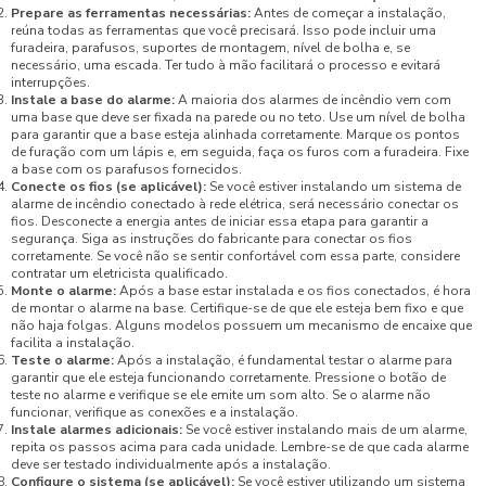
Prepare as ferramentas necessárias:
Antes de começar a instalação,
reúna todas as ferramentas que você precisará. Isso pode incluir uma
furadeira, parafusos, suportes de montagem, nível de bolha e, se
necessário, uma escada. Ter tudo à mão facilitará o processo e evitará
interrupções.
Instale a base do alarme:
A maioria dos alarmes de incêndio vem com
uma base que deve ser fixada na parede ou no teto. Use um nível de bolha
para garantir que a base esteja alinhada corretamente. Marque os pontos
de furação com um lápis e, em seguida, faça os furos com a furadeira. Fixe
a base com os parafusos fornecidos.
Conecte os fios (se aplicável):
Se você estiver instalando um sistema de
alarme de incêndio conectado à rede elétrica, será necessário conectar os
fios. Desconecte a energia antes de iniciar essa etapa para garantir a
segurança. Siga as instruções do fabricante para conectar os fios
corretamente. Se você não se sentir confortável com essa parte, considere
contratar um eletricista qualificado.
Monte o alarme:
Após a base estar instalada e os fios conectados, é hora
de montar o alarme na base. Certifique-se de que ele esteja bem fixo e que
não haja folgas. Alguns modelos possuem um mecanismo de encaixe que
facilita a instalação.
Teste o alarme:
Após a instalação, é fundamental testar o alarme para
garantir que ele esteja funcionando corretamente. Pressione o botão de
teste no alarme e verifique se ele emite um som alto. Se o alarme não
funcionar, verifique as conexões e a instalação.
Instale alarmes adicionais:
Se você estiver instalando mais de um alarme,
repita os passos acima para cada unidade. Lembre-se de que cada alarme
deve ser testado individualmente após a instalação.
Configure o sistema (se aplicável):
Se você estiver utilizando um sistema