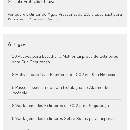
Garantir Proteção Efetiva
Por que o Extintor de Água Pressurizada 10L é Essencial para
Segurança Contra Incêndios
Tudo o que Você Precisa Saber Sobre Extintores de Água
para Segurança Contra Incêndios
Artigos
Como Funcionam os Extintores de Água e Por Que São
Essenciais na Segurança Contra Incêndios
10 Razões para Escolher a Melhor Empresa de Extintores
para Sua Segurança
Guia Completo Sobre Extintores de CO2 4kg para Proteção
Eficaz Contra Incêndios
6 Motivos para Usar Extintores de CO2 em Seu Negócio
6 Passos Essenciais para a Instalação de Alarme de
Incêndio
6 Vantagens dos Extintores de CO2 para Segurança
6 Vantagens dos Extintores Sobre Rodas para Empresas