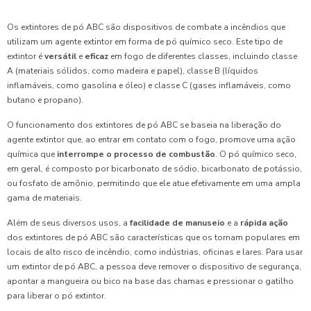
Os extintores de pó ABC são dispositivos de combate a incêndios que
utilizam um agente extintor em forma de pó químico seco. Este tipo de
extintor é
versátil
e
eficaz
em fogo de diferentes classes, incluindo classe
A (materiais sólidos, como madeira e papel), classe B (líquidos
inflamáveis, como gasolina e óleo) e classe C (gases inflamáveis, como
butano e propano).
O funcionamento dos extintores de pó ABC se baseia na liberação do
agente extintor que, ao entrar em contato com o fogo, promove uma ação
química que
interrompe o processo de combustão
. O pó químico seco,
em geral, é composto por bicarbonato de sódio, bicarbonato de potássio,
ou fosfato de amônio, permitindo que ele atue efetivamente em uma ampla
gama de materiais.
Além de seus diversos usos, a
facilidade de manuseio
e a
rápida ação
dos extintores de pó ABC são características que os tornam populares em
locais de alto risco de incêndio, como indústrias, oficinas e lares. Para usar
um extintor de pó ABC, a pessoa deve remover o dispositivo de segurança,
apontar a mangueira ou bico na base das chamas e pressionar o gatilho
para liberar o pó extintor.