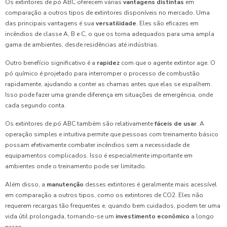
Os extintores de pó ABC oferecem várias
vantagens distintas
em
comparação a outros tipos de extintores disponíveis no mercado. Uma
das principais vantagens é sua
versatilidade
. Eles são eficazes em
incêndios de classe A, B e C, o que os torna adequados para uma ampla
gama de ambientes, desde residências até indústrias.
Outro benefício significativo é a
rapidez
com que o agente extintor age. O
pó químico é projetado para interromper o processo de combustão
rapidamente, ajudando a conter as chamas antes que elas se espalhem.
Isso pode fazer uma grande diferença em situações de emergência, onde
cada segundo conta.
Os extintores de pó ABC também são relativamente
fáceis de usar
. A
operação simples e intuitiva permite que pessoas com treinamento básico
possam efetivamente combater incêndios sem a necessidade de
equipamentos complicados. Isso é especialmente importante em
ambientes onde o treinamento pode ser limitado.
Além disso, a
manutenção
desses extintores é geralmente mais acessível
em comparação a outros tipos, como os extintores de CO2. Eles não
requerem recargas tão frequentes e, quando bem cuidados, podem ter uma
vida útil prolongada, tornando-se um
investimento econômico
a longo
prazo.