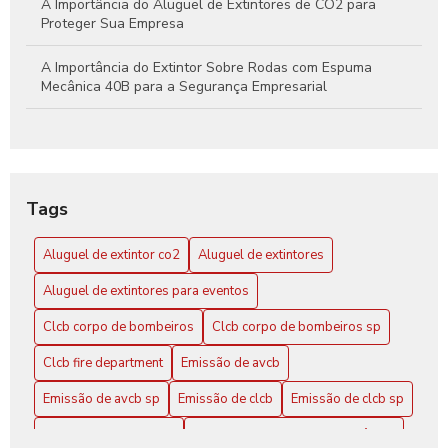
A Importância do Aluguel de Extintores de CO2 para
Proteger Sua Empresa
A Importância do Extintor Sobre Rodas com Espuma
Mecânica 40B para a Segurança Empresarial
Aluguel de extintor CO2: Guia Completo para sua
Segurança
Aluguel de Extintor CO2: Tudo o que Você Precisa Saber
Tags
para Garantir Proteção Efetiva
Aluguel de extintor co2
Aluguel de extintores
Aluguel de Extintores: Guia Completo para Garantir
Segurança e Conformidade em Seu Espaço
Aluguel de extintores para eventos
Clcb Corpo de Bombeiros SP: Conheça a Atuação
Clcb corpo de bombeiros
Clcb corpo de bombeiros sp
CLCB Corpo de Bombeiros SP: Conheça Mais
Clcb fire department
Emissão de avcb
Emissão de avcb sp
Emissão de clcb
Emissão de clcb sp
CLCB Corpo de Bombeiros SP: Tudo Sobre o Curso
Empresa de extintores
Empresa de extintores de incêndio