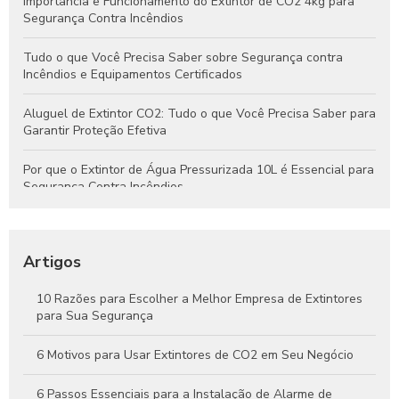
Importância e Funcionamento do Extintor de CO2 4kg para
Segurança Contra Incêndios
Tudo o que Você Precisa Saber sobre Segurança contra
Incêndios e Equipamentos Certificados
Aluguel de Extintor CO2: Tudo o que Você Precisa Saber para
Garantir Proteção Efetiva
Por que o Extintor de Água Pressurizada 10L é Essencial para
Segurança Contra Incêndios
Tudo o que Você Precisa Saber Sobre Extintores de Água
para Segurança Contra Incêndios
Artigos
Como Funcionam os Extintores de Água e Por Que São
Essenciais na Segurança Contra Incêndios
10 Razões para Escolher a Melhor Empresa de Extintores
para Sua Segurança
Guia Completo Sobre Extintores de CO2 4kg para Proteção
Eficaz Contra Incêndios
6 Motivos para Usar Extintores de CO2 em Seu Negócio
6 Passos Essenciais para a Instalação de Alarme de