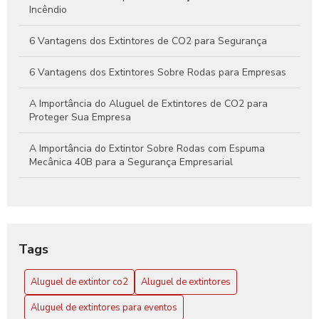
Incêndio
6 Vantagens dos Extintores de CO2 para Segurança
6 Vantagens dos Extintores Sobre Rodas para Empresas
A Importância do Aluguel de Extintores de CO2 para
Proteger Sua Empresa
A Importância do Extintor Sobre Rodas com Espuma
Mecânica 40B para a Segurança Empresarial
Aluguel de extintor CO2: Guia Completo para sua
Segurança
Aluguel de Extintor CO2: Tudo o que Você Precisa Saber
Tags
para Garantir Proteção Efetiva
Aluguel de extintor co2
Aluguel de extintores
Aluguel de Extintores: Guia Completo para Garantir
Segurança e Conformidade em Seu Espaço
Aluguel de extintores para eventos