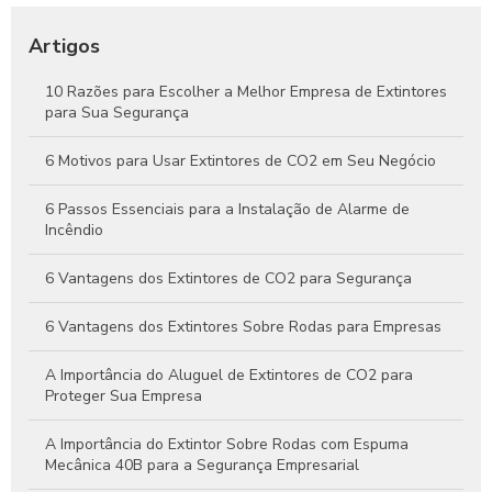
Tudo o que Você Precisa Saber Sobre Extintores de Água
para Segurança Contra Incêndios
Artigos
Como Funcionam os Extintores de Água e Por Que São
Essenciais na Segurança Contra Incêndios
10 Razões para Escolher a Melhor Empresa de Extintores
para Sua Segurança
Guia Completo Sobre Extintores de CO2 4kg para Proteção
Eficaz Contra Incêndios
6 Motivos para Usar Extintores de CO2 em Seu Negócio
6 Passos Essenciais para a Instalação de Alarme de
Incêndio
6 Vantagens dos Extintores de CO2 para Segurança
6 Vantagens dos Extintores Sobre Rodas para Empresas
A Importância do Aluguel de Extintores de CO2 para
Proteger Sua Empresa
A Importância do Extintor Sobre Rodas com Espuma
Mecânica 40B para a Segurança Empresarial