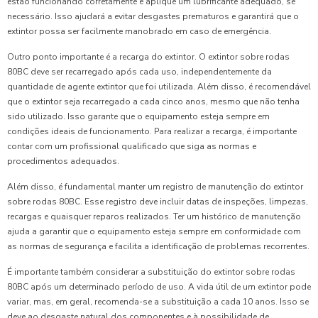
estão funcionando corretamente e aplique um lubrificante adequado, se
necessário. Isso ajudará a evitar desgastes prematuros e garantirá que o
extintor possa ser facilmente manobrado em caso de emergência.
Outro ponto importante é a recarga do extintor. O extintor sobre rodas
80BC deve ser recarregado após cada uso, independentemente da
quantidade de agente extintor que foi utilizada. Além disso, é recomendável
que o extintor seja recarregado a cada cinco anos, mesmo que não tenha
sido utilizado. Isso garante que o equipamento esteja sempre em
condições ideais de funcionamento. Para realizar a recarga, é importante
contar com um profissional qualificado que siga as normas e
procedimentos adequados.
Além disso, é fundamental manter um registro de manutenção do extintor
sobre rodas 80BC. Esse registro deve incluir datas de inspeções, limpezas,
recargas e quaisquer reparos realizados. Ter um histórico de manutenção
ajuda a garantir que o equipamento esteja sempre em conformidade com
as normas de segurança e facilita a identificação de problemas recorrentes.
É importante também considerar a substituição do extintor sobre rodas
80BC após um determinado período de uso. A vida útil de um extintor pode
variar, mas, em geral, recomenda-se a substituição a cada 10 anos. Isso se
deve ao desgaste natural dos componentes e à possibilidade de