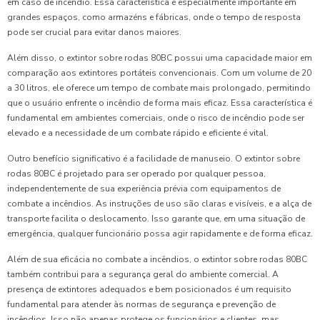
em caso de incêndio. Essa característica é especialmente importante em
grandes espaços, como armazéns e fábricas, onde o tempo de resposta
pode ser crucial para evitar danos maiores.
Além disso, o extintor sobre rodas 80BC possui uma capacidade maior em
comparação aos extintores portáteis convencionais. Com um volume de 20
a 30 litros, ele oferece um tempo de combate mais prolongado, permitindo
que o usuário enfrente o incêndio de forma mais eficaz. Essa característica é
fundamental em ambientes comerciais, onde o risco de incêndio pode ser
elevado e a necessidade de um combate rápido e eficiente é vital.
Outro benefício significativo é a facilidade de manuseio. O extintor sobre
rodas 80BC é projetado para ser operado por qualquer pessoa,
independentemente de sua experiência prévia com equipamentos de
combate a incêndios. As instruções de uso são claras e visíveis, e a alça de
transporte facilita o deslocamento. Isso garante que, em uma situação de
emergência, qualquer funcionário possa agir rapidamente e de forma eficaz.
Além de sua eficácia no combate a incêndios, o extintor sobre rodas 80BC
também contribui para a segurança geral do ambiente comercial. A
presença de extintores adequados e bem posicionados é um requisito
fundamental para atender às normas de segurança e prevenção de
incêndios. Isso não apenas protege os funcionários e clientes, mas