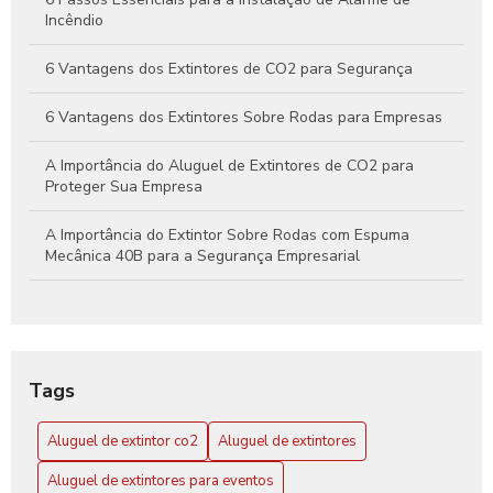
Incêndio
6 Vantagens dos Extintores de CO2 para Segurança
6 Vantagens dos Extintores Sobre Rodas para Empresas
A Importância do Aluguel de Extintores de CO2 para
Proteger Sua Empresa
A Importância do Extintor Sobre Rodas com Espuma
Mecânica 40B para a Segurança Empresarial
Aluguel de extintor CO2: Guia Completo para sua
Segurança
Aluguel de Extintor CO2: Tudo o que Você Precisa Saber
Tags
para Garantir Proteção Efetiva
Aluguel de extintor co2
Aluguel de extintores
Aluguel de Extintores: Guia Completo para Garantir
Segurança e Conformidade em Seu Espaço
Aluguel de extintores para eventos