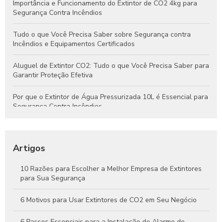
Importância e Funcionamento do Extintor de CO2 4kg para
Segurança Contra Incêndios
Tudo o que Você Precisa Saber sobre Segurança contra
Incêndios e Equipamentos Certificados
Aluguel de Extintor CO2: Tudo o que Você Precisa Saber para
Garantir Proteção Efetiva
Por que o Extintor de Água Pressurizada 10L é Essencial para
Segurança Contra Incêndios
Tudo o que Você Precisa Saber Sobre Extintores de Água
para Segurança Contra Incêndios
Artigos
Como Funcionam os Extintores de Água e Por Que São
Essenciais na Segurança Contra Incêndios
10 Razões para Escolher a Melhor Empresa de Extintores
para Sua Segurança
Guia Completo Sobre Extintores de CO2 4kg para Proteção
Eficaz Contra Incêndios
6 Motivos para Usar Extintores de CO2 em Seu Negócio
6 Passos Essenciais para a Instalação de Alarme de