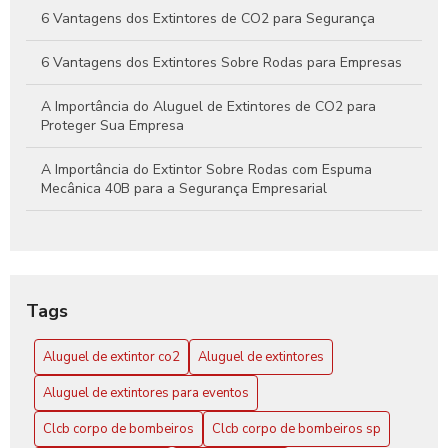
6 Vantagens dos Extintores de CO2 para Segurança
6 Vantagens dos Extintores Sobre Rodas para Empresas
A Importância do Aluguel de Extintores de CO2 para
Proteger Sua Empresa
A Importância do Extintor Sobre Rodas com Espuma
Mecânica 40B para a Segurança Empresarial
Aluguel de extintor CO2: Guia Completo para sua
Segurança
Aluguel de Extintor CO2: Tudo o que Você Precisa Saber
Tags
para Garantir Proteção Efetiva
Aluguel de extintor co2
Aluguel de extintores
Aluguel de Extintores: Guia Completo para Garantir
Segurança e Conformidade em Seu Espaço
Aluguel de extintores para eventos
Clcb Corpo de Bombeiros SP: Conheça a Atuação
Clcb corpo de bombeiros
Clcb corpo de bombeiros sp