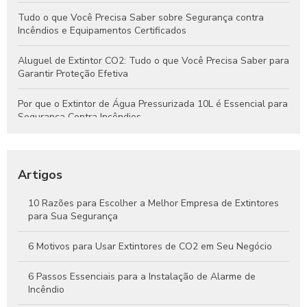
Tudo o que Você Precisa Saber sobre Segurança contra
Incêndios e Equipamentos Certificados
Aluguel de Extintor CO2: Tudo o que Você Precisa Saber para
Garantir Proteção Efetiva
Por que o Extintor de Água Pressurizada 10L é Essencial para
Segurança Contra Incêndios
Tudo o que Você Precisa Saber Sobre Extintores de Água
para Segurança Contra Incêndios
Artigos
Como Funcionam os Extintores de Água e Por Que São
Essenciais na Segurança Contra Incêndios
10 Razões para Escolher a Melhor Empresa de Extintores
para Sua Segurança
Guia Completo Sobre Extintores de CO2 4kg para Proteção
Eficaz Contra Incêndios
6 Motivos para Usar Extintores de CO2 em Seu Negócio
6 Passos Essenciais para a Instalação de Alarme de
Incêndio