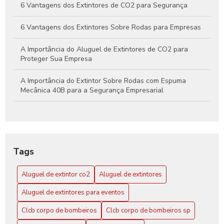
6 Vantagens dos Extintores de CO2 para Segurança
6 Vantagens dos Extintores Sobre Rodas para Empresas
A Importância do Aluguel de Extintores de CO2 para
Proteger Sua Empresa
A Importância do Extintor Sobre Rodas com Espuma
Mecânica 40B para a Segurança Empresarial
Aluguel de extintor CO2: Guia Completo para sua
Segurança
Aluguel de Extintor CO2: Tudo o que Você Precisa Saber
Tags
para Garantir Proteção Efetiva
Aluguel de extintor co2
Aluguel de extintores
Aluguel de Extintores: Guia Completo para Garantir
Segurança e Conformidade em Seu Espaço
Aluguel de extintores para eventos
Clcb Corpo de Bombeiros SP: Conheça a Atuação
Clcb corpo de bombeiros
Clcb corpo de bombeiros sp