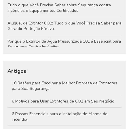
Tudo o que Você Precisa Saber sobre Segurança contra
Incêndios e Equipamentos Certificados
Aluguel de Extintor CO2: Tudo o que Você Precisa Saber para
Garantir Proteção Efetiva
Por que o Extintor de Água Pressurizada 10L é Essencial para
Segurança Contra Incêndios
Tudo o que Você Precisa Saber Sobre Extintores de Água
para Segurança Contra Incêndios
Artigos
Como Funcionam os Extintores de Água e Por Que São
Essenciais na Segurança Contra Incêndios
10 Razões para Escolher a Melhor Empresa de Extintores
para Sua Segurança
Guia Completo Sobre Extintores de CO2 4kg para Proteção
Eficaz Contra Incêndios
6 Motivos para Usar Extintores de CO2 em Seu Negócio
6 Passos Essenciais para a Instalação de Alarme de
Incêndio