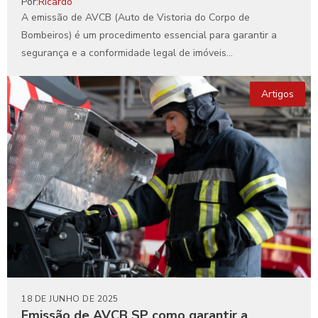
Por:
Ricardo
A emissão de AVCB (Auto de Vistoria do Corpo de
Bombeiros) é um procedimento essencial para garantir a
segurança e a conformidade legal de imóveis...
Artigos
18 DE JUNHO DE 2025
Emissão de AVCB SP como garantir a