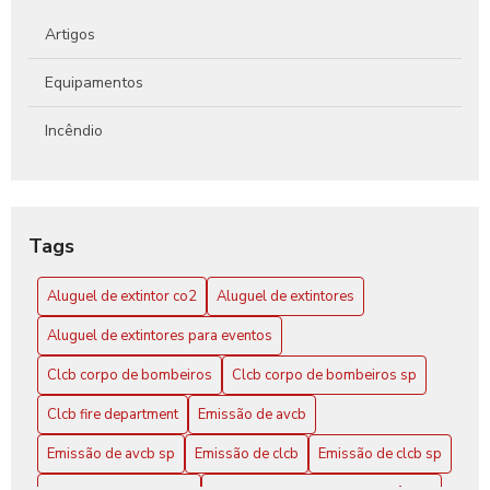
Como Funcionam os Extintores de Água e Por Que São
Essenciais na Segurança Contra Incêndios
Artigos
Guia Completo Sobre Extintores de CO2 4kg para Proteção
Equipamentos
Eficaz Contra Incêndios
Incêndio
Tags
Aluguel de extintor co2
Aluguel de extintores
Aluguel de extintores para eventos
Clcb corpo de bombeiros
Clcb corpo de bombeiros sp
Clcb fire department
Emissão de avcb
Emissão de avcb sp
Emissão de clcb
Emissão de clcb sp