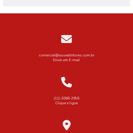
Empresa de extintores
Empresa de extintores de incêndio
Empresa de extintores sp
Empresa de instalação de alarme de incêndio
Empresa de instalação de hidrantes
Empresa de recarga de extintores
Empresa de venda de extintores
comercial@asoextintores.com.br
Envie um E-mail
Empresa para renovação de avcb
Empresas de aluguel de extintores
Empresas de extintores em são paulo
Empresas que fazem manutenção de extintores
(11) 2068-2956
Clique e ligue
Esguicho para mangueira de incêndio regulável
Extintor Co2 6kg
Extintor co2 6 kg valor
Extintor co2 6kg
Extintor co2 6kg novo
Extintor co2 6kg preço