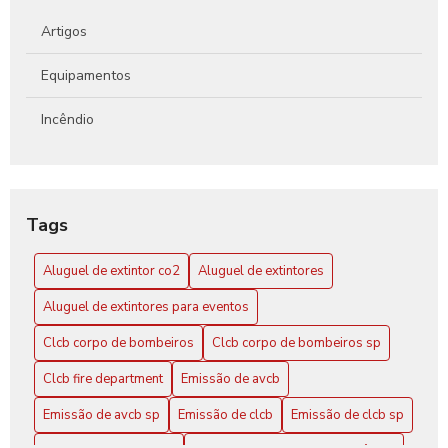
Como Funcionam os Extintores de Água e Por Que São
Essenciais na Segurança Contra Incêndios
Artigos
Guia Completo Sobre Extintores de CO2 4kg para Proteção
Equipamentos
Eficaz Contra Incêndios
Incêndio
Tags
Aluguel de extintor co2
Aluguel de extintores
Aluguel de extintores para eventos
Clcb corpo de bombeiros
Clcb corpo de bombeiros sp
Clcb fire department
Emissão de avcb
Emissão de avcb sp
Emissão de clcb
Emissão de clcb sp