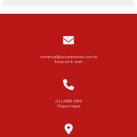
Empresa de extintores
Empresa de extintores de incêndio
Empresa de extintores sp
Empresa de instalação de alarme de incêndio
Empresa de instalação de hidrantes
Empresa de recarga de extintores
Empresa de venda de extintores
comercial@asoextintores.com.br
Envie um E-mail
Empresa para renovação de avcb
Empresas de aluguel de extintores
Empresas de extintores em são paulo
Empresas que fazem manutenção de extintores
(11) 2068-2956
Clique e ligue
Esguicho para mangueira de incêndio regulável
Extintor Co2 6kg
Extintor co2 6 kg valor
Extintor co2 6kg
Extintor co2 6kg novo
Extintor co2 6kg preço